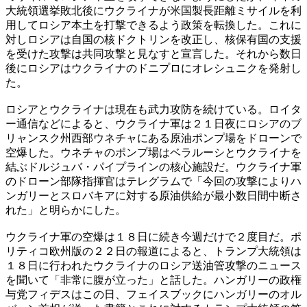
大統領選挙敗北後にウクライナが米国製長距離ミサイルを利
用してロシア本土を打撃できるよう政策を転換した。これに
対しロシアは自国の核ドクトリンを改正し、核保有国の支援
を受けた攻撃は共同攻撃と見なすと宣言した。それから数日
後にロシアはウクライナのドニプロにオレシュニクを発射し
た。
ロシアとウクライナは現在も武力攻防を続けている。ロイタ
ー通信などによると、ウクライナ軍は２１日夜にロシアのブ
リャンスク州西部ウネチャにある原油ポンプ場をドローンで
空爆した。ウネチャのポンプ場はベラルーシとウクライナを
結ぶドルジュバ・パイプラインの核心施設だ。ウクライナ軍
のドローン部隊指揮官はテレグラムで「今回の攻撃によりハ
ンガリーとスロバキアに対する原油供給が最小数日間中断さ
れた」と明らかにした。
ウクライナ軍の空爆は１８日に続き今週だけで２度目だ。ポ
リティコ欧州版の２２日の報道によると、トランプ大統領は
１８日に行われたウクライナのロシア送油管攻撃のニュース
を聞いて「非常に腹が立った」と話した。ハンガリーの政権
与党フィデスはこの日、フェイスブックにハンガリーのオル