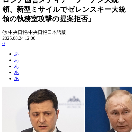
領、新型ミサイルでゼレンスキー大統
領の執務室攻撃の提案拒否」
ⓒ 中央日報/中央日報日本語版
2025.08.24 12:00
0
あ
あ
あ
あ
あ