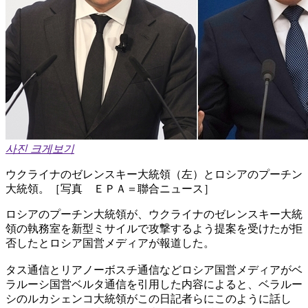
사진 크게보기
ウクライナのゼレンスキー大統領（左）とロシアのプーチン
大統領。［写真 ＥＰＡ＝聯合ニュース］
ロシアのプーチン大統領が、ウクライナのゼレンスキー大統
領の執務室を新型ミサイルで攻撃するよう提案を受けたが拒
否したとロシア国営メディアが報道した。
タス通信とリアノーボスチ通信などロシア国営メディアがベ
ラルーシ国営ベルタ通信を引用した内容によると、ベラルー
シのルカシェンコ大統領がこの日記者らにこのように話し