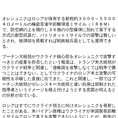
オレシュニクはロシアが保有する射程約３０００～５５００
キロメートルの極超音速中距離弾道ミサイル（ＩＲＢＭ）
で、防空網の上を飛行し３６個の小型爆弾に別れて落下する
方式の新型武器だ。パトリオットミサイルでの迎撃は難しい
とされ、核弾頭を搭載すれば戦術核兵器としても運用でき
る。
プーチン大統領がウクライナ核心部をオレシュニクで攻撃す
べきとの提案を拒否したという報道は、トランプ米大統領が
ウクライナ戦争と関連し「侵略国を攻撃しなくては戦争で勝
つことはできない」としてウクライナのロシア本土攻撃の可
能性を示唆した直後に出てきた。これと関連し、一部ではプ
ーチン大統領がゼレンスキー大統領と違い自身は節制された
指導者というイメージを植え付けようとする意図が伺えると
の分析が出ている。
ロシアはすでにウクライナ領土に向けオレシュニクを発射し
たことがある。米バイデン政権はウクライナが米国製長距離
ミサイルでロシア本土を攻撃できないようにしたが、昨年の