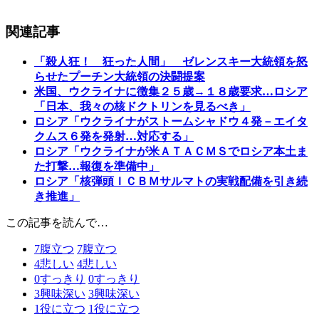
関連記事
「殺人狂！ 狂った人間」 ゼレンスキー大統領を怒
らせたプーチン大統領の決闘提案
米国、ウクライナに徴集２５歳→１８歳要求…ロシア
「日本、我々の核ドクトリンを見るべき」
ロシア「ウクライナがストームシャドウ４発－エイタ
クムス６発を発射…対応する」
ロシア「ウクライナが米ＡＴＡＣＭＳでロシア本土ま
た打撃…報復を準備中」
ロシア「核弾頭ＩＣＢＭサルマトの実戦配備を引き続
き推進」
この記事を読んで…
7
腹立つ
7
腹立つ
4
悲しい
4
悲しい
0
すっきり
0
すっきり
3
興味深い
3
興味深い
1
役に立つ
1
役に立つ