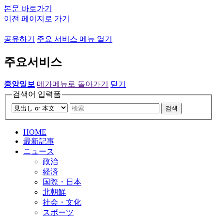
본문 바로가기
이전 페이지로 가기
공유하기
주요 서비스 메뉴 열기
주요서비스
중앙일보
메가메뉴로 돌아가기
닫기
검색어 입력폼
검색
HOME
最新記事
ニュース
政治
経済
国際・日本
北朝鮮
社会・文化
スポーツ