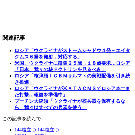
関連記事
ロシア「ウクライナがストームシャドウ４発－エイタ
クムス６発を発射…対応する」
米国、ウクライナに徴集２５歳→１８歳要求…ロシア
「日本、我々の核ドクトリンを見るべき」
ロシア「核弾頭ＩＣＢＭサルマトの実戦配備を引き続
き推進」
ロシア「ウクライナが米ＡＴＡＣＭＳでロシア本土ま
た打撃…報復を準備中」
プーチン大統領「ウクライナが核兵器を保有するな
ら、我々はすべての兵器を使う」
この記事を読んで…
144
腹立つ
144
腹立つ