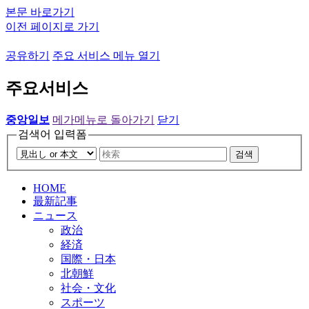
본문 바로가기
이전 페이지로 가기
공유하기
주요 서비스 메뉴 열기
주요서비스
중앙일보
메가메뉴로 돌아가기
닫기
검색어 입력폼
검색
HOME
最新記事
ニュース
政治
経済
国際・日本
北朝鮮
社会・文化
スポーツ