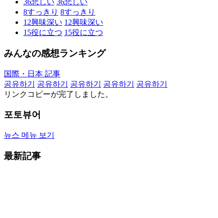
36
悲しい
36
悲しい
8
すっきり
8
すっきり
12
興味深い
12
興味深い
15
役に立つ
15
役に立つ
みんなの感想ランキング
国際・日本 記事
공유하기
공유하기
공유하기
공유하기
공유하기
リンクコピーが完了しました。
포토뷰어
뉴스 메뉴 보기
最新記事