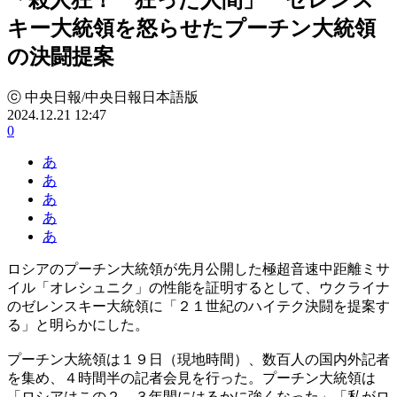
キー大統領を怒らせたプーチン大統領
の決闘提案
ⓒ 中央日報/中央日報日本語版
2024.12.21 12:47
0
あ
あ
あ
あ
あ
ロシアのプーチン大統領が先月公開した極超音速中距離ミサ
イル「オレシュニク」の性能を証明するとして、ウクライナ
のゼレンスキー大統領に「２１世紀のハイテク決闘を提案す
る」と明らかにした。
プーチン大統領は１９日（現地時間）、数百人の国内外記者
を集め、４時間半の記者会見を行った。プーチン大統領は
「ロシアはこの２、３年間にはるかに強くなった」「私がロ