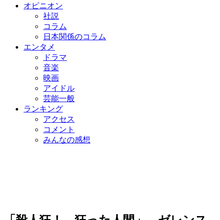
オピニオン
社説
コラム
日本関係のコラム
エンタメ
ドラマ
音楽
映画
アイドル
芸能一般
ランキング
アクセス
コメント
みんなの感想
「殺人狂！ 狂った人間」 ゼレンス