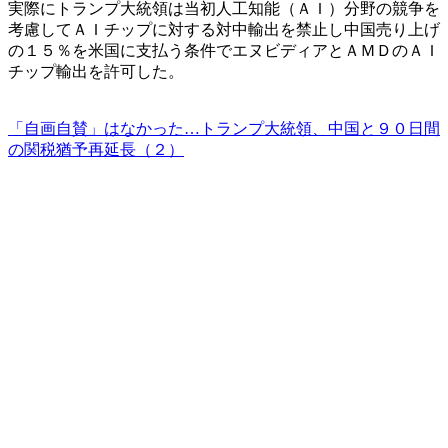
実際にトランプ大統領は当初人工知能（ＡＩ）分野の競争を
考慮してＡＩチップに対する対中輸出を禁止し中国売り上げ
の１５％を米国に支払う条件でエヌビディアとＡＭＤのＡＩ
チップ輸出を許可した。
「自画自賛」はなかった…トランプ大統領、中国と９０日間
の関税猶予再延長（２）