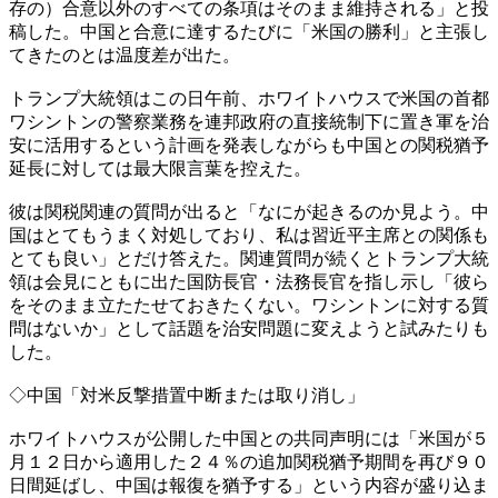
存の）合意以外のすべての条項はそのまま維持される」と投
稿した。中国と合意に達するたびに「米国の勝利」と主張し
てきたのとは温度差が出た。
トランプ大統領はこの日午前、ホワイトハウスで米国の首都
ワシントンの警察業務を連邦政府の直接統制下に置き軍を治
安に活用するという計画を発表しながらも中国との関税猶予
延長に対しては最大限言葉を控えた。
彼は関税関連の質問が出ると「なにが起きるのか見よう。中
国はとてもうまく対処しており、私は習近平主席との関係も
とても良い」とだけ答えた。関連質問が続くとトランプ大統
領は会見にともに出た国防長官・法務長官を指し示し「彼ら
をそのまま立たたせておきたくない。ワシントンに対する質
問はないか」として話題を治安問題に変えようと試みたりも
した。
◇中国「対米反撃措置中断または取り消し」
ホワイトハウスが公開した中国との共同声明には「米国が５
月１２日から適用した２４％の追加関税猶予期間を再び９０
日間延ばし、中国は報復を猶予する」という内容が盛り込ま