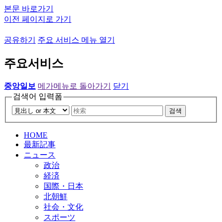
본문 바로가기
이전 페이지로 가기
공유하기
주요 서비스 메뉴 열기
주요서비스
중앙일보
메가메뉴로 돌아가기
닫기
검색어 입력폼
검색
HOME
最新記事
ニュース
政治
経済
国際・日本
北朝鮮
社会・文化
スポーツ