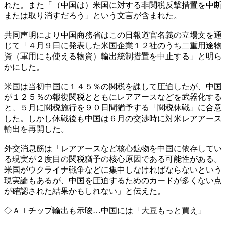
れた。また「（中国は）米国に対する非関税反撃措置を中断
または取り消すだろう」という文言が含まれた。
共同声明により中国商務省はこの日報道官名義の立場文を通
じて「４月９日に発表した米国企業１２社のうち二重用途物
資（軍用にも使える物資）輸出統制措置を中止する」と明ら
かにした。
米国は当初中国に１４５％の関税を課して圧迫したが、中国
が１２５％の報復関税とともにレアアースなどを武器化する
と、５月に関税施行を９０日間猶予する「関税休戦」に合意
した。しかし休戦後も中国は６月の交渉時に対米レアアース
輸出を再開した。
外交消息筋は「レアアースなど核心鉱物を中国に依存してい
る現実が２度目の関税猶予の核心原因である可能性がある。
米国がウクライナ戦争などに集中しなければならないという
現実論もあるが、中国を圧迫するためのカードが多くない点
が確認された結果かもしれない」と伝えた。
◇ＡＩチップ輸出も示唆…中国には「大豆もっと買え」