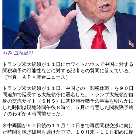
사진 크게보기
トランプ米大統領が１１日にホワイトハウスで中国に対する
関税猶予の可能性などに対する記者らの質問に答えている。
［写真 ＡＰ＝聯合ニュース］
トランプ米大統領が１１日、中国との「関税休戦」を９０日
間追加で延長する大統領令に署名した。トランプ大統領が自
身の交流サイト（ＳＮＳ）に関税施行猶予の事実を明らかに
した時間は現地時間午後８時で、５月に合意した関税猶予終
了のわずか４時間前だった。
米中両国が９０日後の１１月１０日まで再度関税交渉に向け
た時間を稼ぎ破局を避けた中で、１０月末～１１月初めに慶