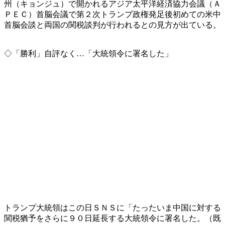
州（キョンジュ）で開かれるアジア太平洋経済協力会議（Ａ
ＰＥＣ）首脳会議で第２次トランプ政権発足後初めての米中
首脳会談と両国の関税談判が行われるとの見方が出ている。
◇「勝利」自評なく…「大統領令に署名した」
トランプ大統領はこの日ＳＮＳに「たったいま中国に対する
関税猶予をさらに９０日延長する大統領令に署名した。（既