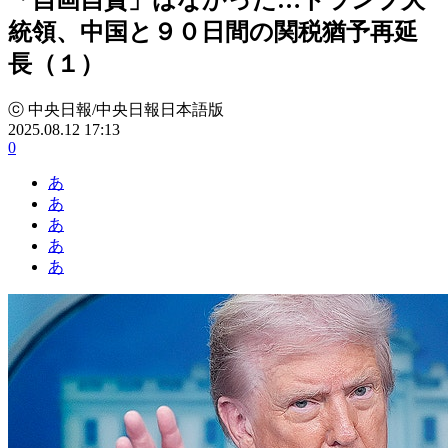
統領、中国と９０日間の関税猶予再延
長（１）
ⓒ 中央日報/中央日報日本語版
2025.08.12 17:13
0
あ
あ
あ
あ
あ