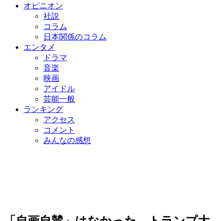
オピニオン
社説
コラム
日本関係のコラム
エンタメ
ドラマ
音楽
映画
アイドル
芸能一般
ランキング
アクセス
コメント
みんなの感想
「自画自賛」はなかった…トランプ大