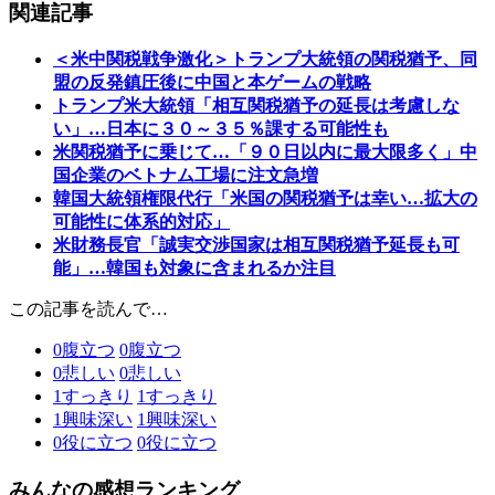
関連記事
＜米中関税戦争激化＞トランプ大統領の関税猶予、同
盟の反発鎮圧後に中国と本ゲームの戦略
トランプ米大統領「相互関税猶予の延長は考慮しな
い」…日本に３０～３５％課する可能性も
米関税猶予に乗じて…「９０日以内に最大限多く」中
国企業のベトナム工場に注文急増
韓国大統領権限代行「米国の関税猶予は幸い…拡大の
可能性に体系的対応」
米財務長官「誠実交渉国家は相互関税猶予延長も可
能」…韓国も対象に含まれるか注目
この記事を読んで…
0
腹立つ
0
腹立つ
0
悲しい
0
悲しい
1
すっきり
1
すっきり
1
興味深い
1
興味深い
0
役に立つ
0
役に立つ
みんなの感想ランキング