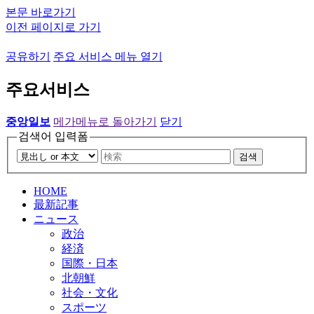
본문 바로가기
이전 페이지로 가기
공유하기
주요 서비스 메뉴 열기
주요서비스
중앙일보
메가메뉴로 돌아가기
닫기
검색어 입력폼
검색
HOME
最新記事
ニュース
政治
経済
国際・日本
北朝鮮
社会・文化
スポーツ