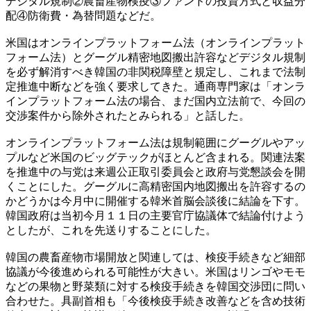
デジタル規制②農畜産物検疫③ファンドの投資方式と収益分
配④防衛費・為替問題などだ。
米国はオンラインプラットフォーム法（オンラインプラット
フォーム法）とグーグル精密地図搬出許容などデジタル規制
を必ず解消すべき韓国の非関税障壁と規定し、これまで法制
定推進中断などを強く要求してきた。通商専門家は「オンラ
インプラットフォーム法の場合、まだ国内立法前で、今回の
交渉案件から除外されたとみられる」と話した。
オンラインプラットフォーム法は規制範囲にグーグルやアッ
プルなど米国のビッグテックがほとんど含まれる。関連法案
を推進中の与党は来週公正取引委員会と政府与党懇談会を開
くことにした。グーグルに高精密国内地図搬出を許容するの
かどうかは今月中に開催する韓米首脳会談後に結論を下す。
韓国政府は当初今月１１日の主要官庁協議体で結論付けよう
としたが、これを先送りすることにした。
韓国の農畜産物市場開放と関連しては、検疫手続きなど細部
協議が今後進められる可能性が大きい。米国はリンゴやモモ
などの果物と野菜類に対する検疫手続きを韓国交渉団に問い
合わせた。具副首相も「今後検疫手続き改善などを含め技術