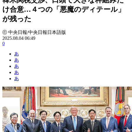
け合意…４つの「悪魔のディテール」
が残った
ⓒ 中央日報/中央日報日本語版
2025.08.04 06:49
0
あ
あ
あ
あ
あ