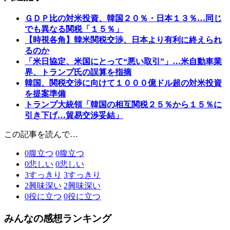
ＧＤＰ比の対米投資、韓国２０％・日本１３％…同じ
でも異なる関税「１５％」
【時視各角】韓米関税交渉、日本より有利に終えられ
るのか
「米日協定、米国にとって“悪い取引”」…米自動車業
界、トランプ氏の誤算を指摘
韓国、関税交渉に向けて１０００億ドル超の対米投資
を提案準備
トランプ大統領「韓国の相互関税２５％から１５％に
引き下げ…貿易交渉妥結」
この記事を読んで…
0
腹立つ
0
腹立つ
0
悲しい
0
悲しい
3
すっきり
3
すっきり
2
興味深い
2
興味深い
0
役に立つ
0
役に立つ
みんなの感想ランキング