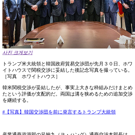
사진 크게보기
トランプ米大統領と韓国政府貿易交渉団が先月３０日、ホワ
イトハウスで関税交渉に妥結した後記念写真を撮っている。
［写真 ホワイトハウス］
韓米関税交渉が妥結したが、事実上大きな枠組みだけまとめ
たという評価が支配的だ。両国は溝を狭めるための追加交渉
を継続する。
#【写真】韓国交渉団を前に発言するトランプ大統領
産業通商資源部の呂翰九（ヨ・ハング）通商交渉本部長は