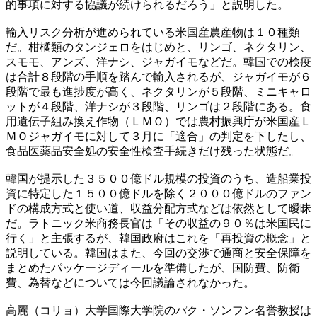
的事項に対する協議が続けられるだろう」と説明した。
輸入リスク分析が進められている米国産農産物は１０種類
だ。柑橘類のタンジェロをはじめと、リンゴ、ネクタリン、
スモモ、アンズ、洋ナシ、ジャガイモなどだ。韓国での検疫
は合計８段階の手順を踏んで輸入されるが、ジャガイモが６
段階で最も進捗度が高く、ネクタリンが５段階、ミニキャロ
ットが４段階、洋ナシが３段階、リンゴは２段階にある。食
用遺伝子組み換え作物（ＬＭＯ）では農村振興庁が米国産Ｌ
ＭＯジャガイモに対して３月に「適合」の判定を下したし、
食品医薬品安全処の安全性検査手続きだけ残った状態だ。
韓国が提示した３５００億ドル規模の投資のうち、造船業投
資に特定した１５００億ドルを除く２０００億ドルのファン
ドの構成方式と使い道、収益分配方式などは依然として曖昧
だ。ラトニック米商務長官は「その収益の９０％は米国民に
行く」と主張するが、韓国政府はこれを「再投資の概念」と
説明している。韓国はまた、今回の交渉で通商と安全保障を
まとめたパッケージディールを準備したが、国防費、防衛
費、為替などについては今回議論されなかった。
高麗（コリョ）大学国際大学院のパク・ソンフン名誉教授は