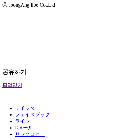
ⓒ JoongAng Ilbo Co.,Ltd
공유하기
팝업닫기
ツイッター
フェイスブック
ライン
Eメール
リンクコピー