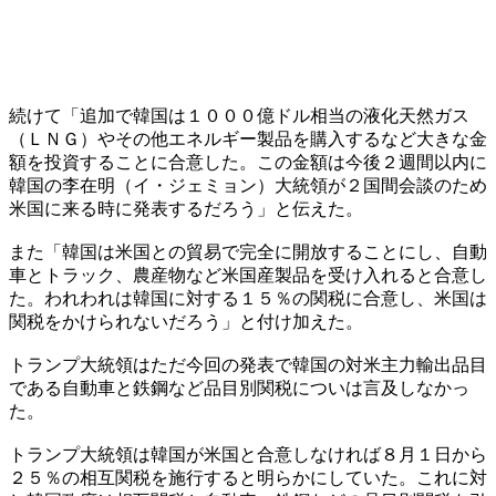
続けて「追加で韓国は１０００億ドル相当の液化天然ガス
（ＬＮＧ）やその他エネルギー製品を購入するなど大きな金
額を投資することに合意した。この金額は今後２週間以内に
韓国の李在明（イ・ジェミョン）大統領が２国間会談のため
米国に来る時に発表するだろう」と伝えた。
また「韓国は米国との貿易で完全に開放することにし、自動
車とトラック、農産物など米国産製品を受け入れると合意し
た。われわれは韓国に対する１５％の関税に合意し、米国は
関税をかけられないだろう」と付け加えた。
トランプ大統領はただ今回の発表で韓国の対米主力輸出品目
である自動車と鉄鋼など品目別関税についは言及しなかっ
た。
トランプ大統領は韓国が米国と合意しなければ８月１日から
２５％の相互関税を施行すると明らかにしていた。これに対