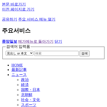
본문 바로가기
이전 페이지로 가기
공유하기
주요 서비스 메뉴 열기
주요서비스
중앙일보
메가메뉴로 돌아가기
닫기
검색어 입력폼
검색
HOME
最新記事
ニュース
政治
経済
国際・日本
北朝鮮
社会・文化
スポーツ