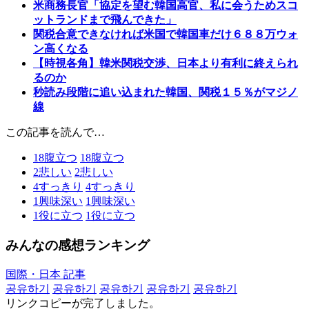
米商務長官「協定を望む韓国高官、私に会うためスコ
ットランドまで飛んできた」
関税合意できなければ米国で韓国車だけ６８８万ウォ
ン高くなる
【時視各角】韓米関税交渉、日本より有利に終えられ
るのか
秒読み段階に追い込まれた韓国、関税１５％がマジノ
線
この記事を読んで…
18
腹立つ
18
腹立つ
2
悲しい
2
悲しい
4
すっきり
4
すっきり
1
興味深い
1
興味深い
1
役に立つ
1
役に立つ
みんなの感想ランキング
国際・日本 記事
공유하기
공유하기
공유하기
공유하기
공유하기
リンクコピーが完了しました。