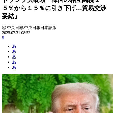
５％から１５％に引き下げ…貿易交渉
妥結」
ⓒ 中央日報/中央日報日本語版
2025.07.31 08:52
0
あ
あ
あ
あ
あ