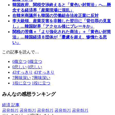
韓国政府、関税交渉終えると「黄色い封筒法」へ…懸
念する経済界「産業現場に混乱」
在韓米商議所も韓国の労働組合法改正案に反対
李大統領、産業災害を非難した翌日に「背任罪の見直
し」…韓国財界「アクセル後にブレーキか」
関税の苦痛＋「より強化された商法」＋「黄色い封筒
法」…韓国経済８団体が「憂慮を超え、惨憺たる思
い」
この記事を読んで…
0
腹立つ
0
腹立つ
0
悲しい
0
悲しい
43
すっきり
43
すっきり
7
興味深い
7
興味深い
1
役に立つ
1
役に立つ
みんなの感想ランキング
経済 記事
공유하기
공유하기
공유하기
공유하기
공유하기