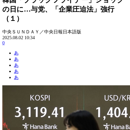
の日に…与党、「企業圧迫法」強行
（１）
中央ＳＵＮＤＡＹ／中央日報日本語版
2025.08.02 10:34
0
あ
あ
あ
あ
あ