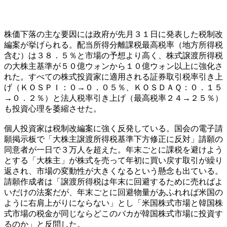
株価下落の主な要因には政府が先月３１日に発表した税制改
編案が挙げられる。配当所得分離課税最高税率（地方所得税
含む）は３８．５％と市場の予想より高く、株式譲渡所得税
の大株主基準が５０億ウォンから１０億ウォン以上に強化さ
れた。すべての株式投資家に適用される証券取引税率引き上
げ（ＫＯＳＰＩ：０→０．０５％、ＫＯＳＤＡＱ：０．１５
→０．２％）と法人税率引き上げ（最高税率２４→２５％）
も投資心理を萎縮させた。
個人投資家は税制改編案に強く反発している。国会の電子請
願掲示板で「大株主譲渡所得税基準下方修正に反対」請願の
同意者が一日で３万人を超えた。年末ごとに課税を避けよう
とする「大株主」が株式を売って年初に買い戻す取引が繰り
返され、市場の変動性が大きくなるという懸念も出ている。
請願作成者は「譲渡所得税は年末に回避するために売ればよ
いだけの法案だが、年末ごとに回避物量があふれれば米国の
ように右肩上がりにならない」とし「米国株式市場と韓国株
式市場の税金が同じならどこのバカが韓国株式市場に投資す
るのか」と反問した。