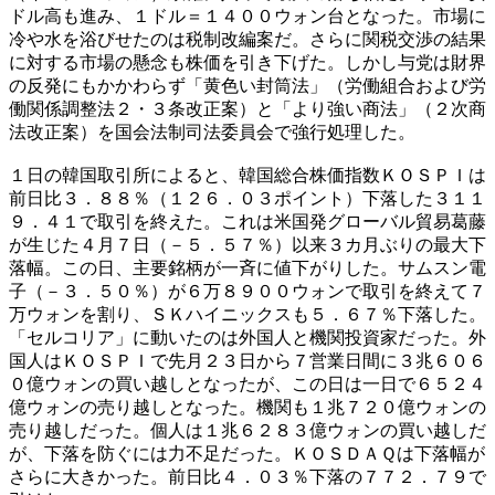
ドル高も進み、１ドル＝１４００ウォン台となった。市場に
冷や水を浴びせたのは税制改編案だ。さらに関税交渉の結果
に対する市場の懸念も株価を引き下げた。しかし与党は財界
の反発にもかかわらず「黄色い封筒法」（労働組合および労
働関係調整法２・３条改正案）と「より強い商法」（２次商
法改正案）を国会法制司法委員会で強行処理した。
１日の韓国取引所によると、韓国総合株価指数ＫＯＳＰＩは
前日比３．８８％（１２６．０３ポイント）下落した３１１
９．４１で取引を終えた。これは米国発グローバル貿易葛藤
が生じた４月７日（－５．５７％）以来３カ月ぶりの最大下
落幅。この日、主要銘柄が一斉に値下がりした。サムスン電
子（－３．５０％）が６万８９００ウォンで取引を終えて７
万ウォンを割り、ＳＫハイニックスも５．６７％下落した。
「セルコリア」に動いたのは外国人と機関投資家だった。外
国人はＫＯＳＰＩで先月２３日から７営業日間に３兆６０６
０億ウォンの買い越しとなったが、この日は一日で６５２４
億ウォンの売り越しとなった。機関も１兆７２０億ウォンの
売り越しだった。個人は１兆６２８３億ウォンの買い越しだ
が、下落を防ぐには力不足だった。ＫＯＳＤＡＱは下落幅が
さらに大きかった。前日比４．０３％下落の７７２．７９で