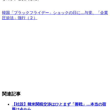
韓国「ブラックフライデー」ショックの日に…与党、「企業
圧迫法」強行（２）
関連記事
【社説】韓米関税交渉はひとまず「善戦」…本当の宿
題は今から