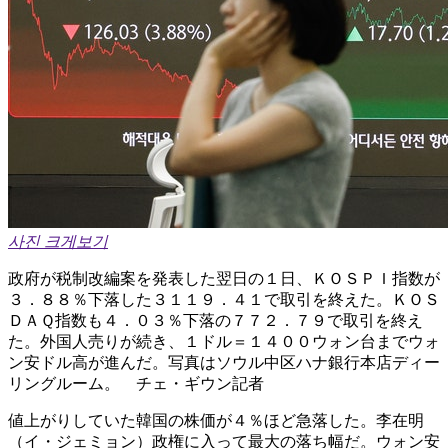
사진 크게보기
政府が税制改編案を発表した翌日の１日、ＫＯＳＰＩ指数が
３．８８％下落した３１１９．４１で取引を終えた。ＫＯＳ
ＤＡＱ指数も４．０３％下落の７７２．７９で取引を終え
た。外国人売りが続き、１ドル＝１４００ウォン台までウォ
ン安ドル高が進んだ。写真はソウル中区ハナ銀行本店ディー
リングルーム。 チェ・ギウン記者
値上がりしていた韓国の株価が４％ほど急落した。李在明
（イ・ジェミョン）政権に入って最大の落ち幅だ。ウォン安