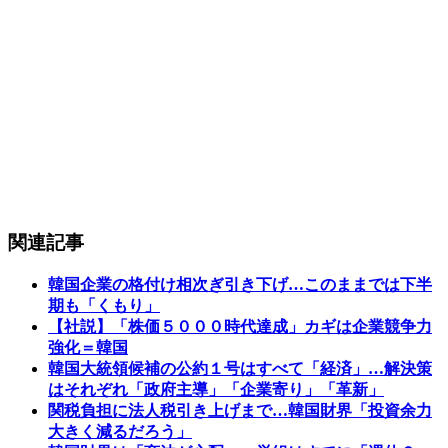
関連記事
韓国企業の格付け相次ぎ引き下げ…このままでは下半
期も「くもり」
【社説】「株価５０００時代達成」カギは企業競争力
強化＝韓国
韓国大統領候補の公約１号はすべて「経済」…解決策
はそれぞれ「政府主導」「企業寄り」「革新」
関税負担に法人税引き上げまで…韓国財界「投資余力
大きく減るだろう」