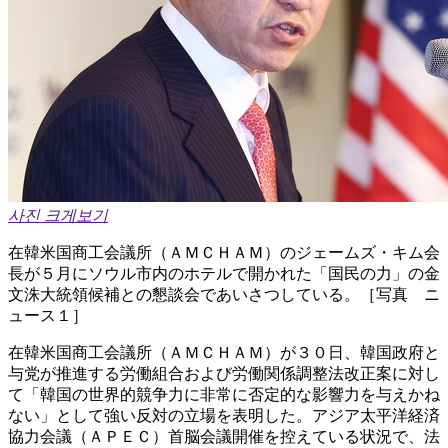
사진 크게보기
在韓米国商工会議所（ＡＭＣＨＡＭ）のジェームズ・キム会
長が５月にソウル市内のホテルで開かれた「国民の力」の金
文洙大統領候補との懇談会であいさつしている。［写真 ニ
ュース１］
在韓米国商工会議所（ＡＭＣＨＡＭ）が３０日、韓国政府と
与党が推進する労働組合および労働関係調整法改正案に対し
て「韓国の世界的競争力に非常に否定的な影響力を与えかね
ない」として強い反対の立場を表明した。アジア太平洋経済
協力会議（ＡＰＥＣ）首脳会議開催を控えている状況で、法