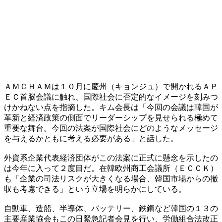
ＡＭＣＨＡＭは１０月に慶州（キョンジュ）で開かれるＡＰ
ＥＣ首脳会議に触れ、国際社会に否定的なイメージを刻みつ
けかねない点を指摘した。キム会長は「今回の会議は韓国が
革新と経済政策の側面でリーダーシップを見せられる極めて
重要な舞台。今回の法案が国際社会にどのようなメッセージ
を与えるかともに考える必要がある」と話した。
外資系企業代表経済団体がこの法案に正式に懸念を示したの
は今年に入って２度目だ。在韓欧州商工会議所（ＥＣＣＫ）
も「企業の司法リスクが大きくなる場合、韓国市場からの撤
収も考慮できる」という立場を明らかにしている。
自動車、造船、半導体、バッテリー、鉄鋼など韓国の１３の
主要産業協会もこの日緊急記者会見を行い、労働組合法改正