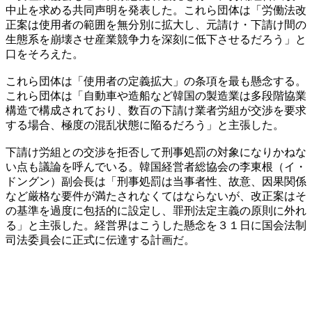
中止を求める共同声明を発表した。これら団体は「労働法改
正案は使用者の範囲を無分別に拡大し、元請け・下請け間の
生態系を崩壊させ産業競争力を深刻に低下させるだろう」と
口をそろえた。
これら団体は「使用者の定義拡大」の条項を最も懸念する。
これら団体は「自動車や造船など韓国の製造業は多段階協業
構造で構成されており、数百の下請け業者労組が交渉を要求
する場合、極度の混乱状態に陥るだろう」と主張した。
下請け労組との交渉を拒否して刑事処罰の対象になりかねな
い点も議論を呼んでいる。韓国経営者総協会の李東根（イ・
ドングン）副会長は「刑事処罰は当事者性、故意、因果関係
など厳格な要件が満たされなくてはならないが、改正案はそ
の基準を過度に包括的に設定し、罪刑法定主義の原則に外れ
る」と主張した。経営界はこうした懸念を３１日に国会法制
司法委員会に正式に伝達する計画だ。