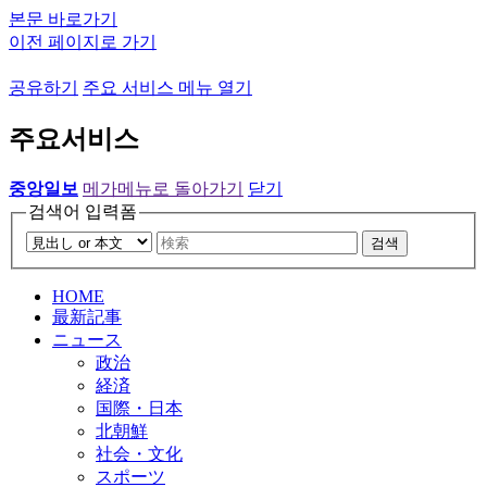
본문 바로가기
이전 페이지로 가기
공유하기
주요 서비스 메뉴 열기
주요서비스
중앙일보
메가메뉴로 돌아가기
닫기
검색어 입력폼
검색
HOME
最新記事
ニュース
政治
経済
国際・日本
北朝鮮
社会・文化
スポーツ