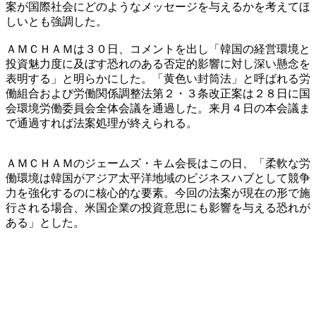
案が国際社会にどのようなメッセージを与えるかを考えてほ
しいとも強調した。
ＡＭＣＨＡＭは３０日、コメントを出し「韓国の経営環境と
投資魅力度に及ぼす恐れのある否定的影響に対し深い懸念を
表明する」と明らかにした。「黄色い封筒法」と呼ばれる労
働組合および労働関係調整法第２・３条改正案は２８日に国
会環境労働委員会全体会議を通過した。来月４日の本会議ま
で通過すれば法案処理が終えられる。
ＡＭＣＨＡＭのジェームズ・キム会長はこの日、「柔軟な労
働環境は韓国がアジア太平洋地域のビジネスハブとして競争
力を強化するのに核心的な要素。今回の法案が現在の形で施
行される場合、米国企業の投資意思にも影響を与える恐れが
ある」とした。