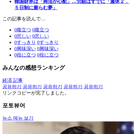
韓国財界は「商法が心配」…労組はすでに「週休２．
５日制に膨らむ夢」
この記事を読んで…
0
腹立つ
0
腹立つ
0
悲しい
0
悲しい
0
すっきり
0
すっきり
0
興味深い
0
興味深い
0
役に立つ
0
役に立つ
みんなの感想ランキング
経済 記事
공유하기
공유하기
공유하기
공유하기
공유하기
リンクコピーが完了しました。
포토뷰어
뉴스 메뉴 보기