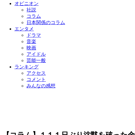
オピニオン
社説
コラム
日本関係のコラム
エンタメ
ドラマ
音楽
映画
アイドル
芸能一般
ランキング
アクセス
コメント
みんなの感想
【コラム】１１１日ぶり沈黙を破った金