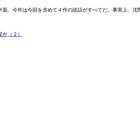
半面、今年は今回を含めて４件の談話がすべてだ。事実上、沈
案か（２）