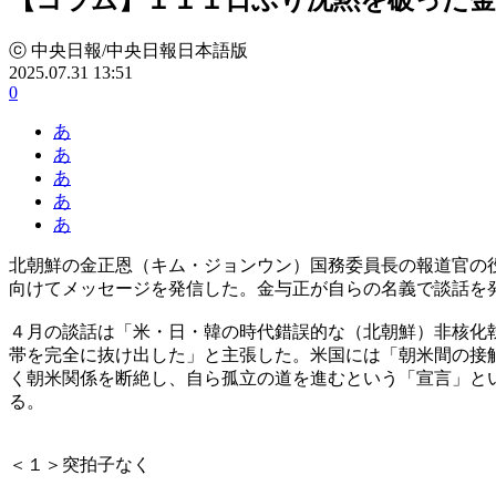
ⓒ 中央日報/中央日報日本語版
2025.07.31 13:51
0
あ
あ
あ
あ
あ
北朝鮮の金正恩（キム・ジョンウン）国務委員長の報道官の
向けてメッセージを発信した。金与正が自らの名義で談話を
４月の談話は「米・日・韓の時代錯誤的な（北朝鮮）非核化
帯を完全に抜け出した」と主張した。米国には「朝米間の接
く朝米関係を断絶し、自ら孤立の道を進むという「宣言」と
る。
＜１＞突拍子なく