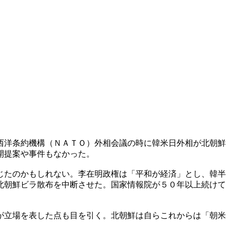
西洋条約機構（ＮＡＴＯ）外相会議の時に韓米日外相が北朝鮮
開提案や事件もなかった。
じたのかもしれない。李在明政権は「平和が経済」とし、韓半
北朝鮮ビラ散布を中断させた。国家情報院が５０年以上続けて
が立場を表した点も目を引く。北朝鮮は自らこれからは「朝米