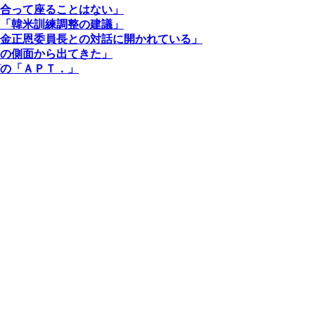
合って座ることはない」
「韓米訓練調整の建議」
金正恩委員長との対話に開かれている」
の側面から出てきた」
の「ＡＰＴ．」