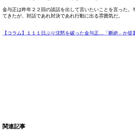
金与正は昨年２２回の談話を出して言いたいことを言った。
てきたが、対話であれ対決であれ行動に出る雰囲気だ。
【コラム】１１１日ぶり沈黙を破った金与正…「断絶」か提
関連記事