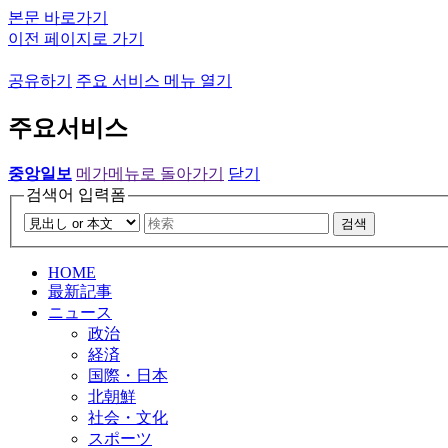
본문 바로가기
이전 페이지로 가기
공유하기
주요 서비스 메뉴 열기
주요서비스
중앙일보
메가메뉴로 돌아가기
닫기
검색어 입력폼
검색
HOME
最新記事
ニュース
政治
経済
国際・日本
北朝鮮
社会・文化
スポーツ