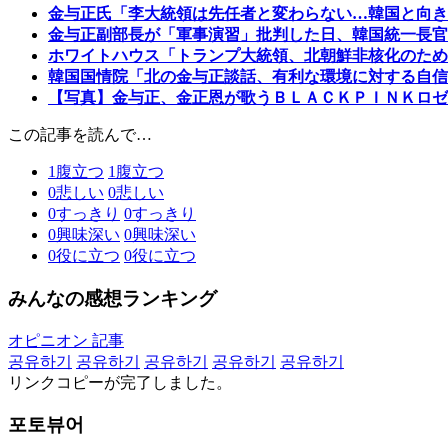
金与正氏「李大統領は先任者と変わらない…韓国と向き
金与正副部長が「軍事演習」批判した日、韓国統一長官
ホワイトハウス「トランプ大統領、北朝鮮非核化のため
韓国国情院「北の金与正談話、有利な環境に対する自信
【写真】金与正、金正恩が歌うＢＬＡＣＫＰＩＮＫロゼ
この記事を読んで…
1
腹立つ
1
腹立つ
0
悲しい
0
悲しい
0
すっきり
0
すっきり
0
興味深い
0
興味深い
0
役に立つ
0
役に立つ
みんなの感想ランキング
オピニオン 記事
공유하기
공유하기
공유하기
공유하기
공유하기
リンクコピーが完了しました。
포토뷰어