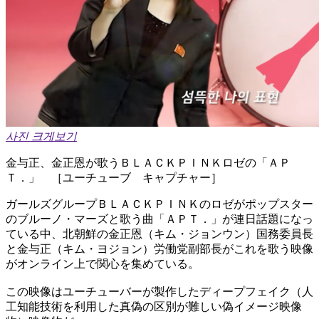
사진 크게보기
金与正、金正恩が歌うＢＬＡＣＫＰＩＮＫロゼの「ＡＰ
Ｔ．」 ［ユーチューブ キャプチャー］
ガールズグループＢＬＡＣＫＰＩＮＫのロゼがポップスター
のブルーノ・マーズと歌う曲「ＡＰＴ．」が連日話題になっ
ている中、北朝鮮の金正恩（キム・ジョンウン）国務委員長
と金与正（キム・ヨジョン）労働党副部長がこれを歌う映像
がオンライン上で関心を集めている。
この映像はユーチューバーが製作したディープフェイク（人
工知能技術を利用した真偽の区別が難しい偽イメージ映像