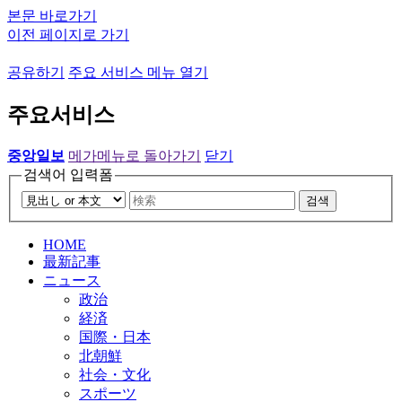
본문 바로가기
이전 페이지로 가기
공유하기
주요 서비스 메뉴 열기
주요서비스
중앙일보
메가메뉴로 돌아가기
닫기
검색어 입력폼
검색
HOME
最新記事
ニュース
政治
経済
国際・日本
北朝鮮
社会・文化
スポーツ