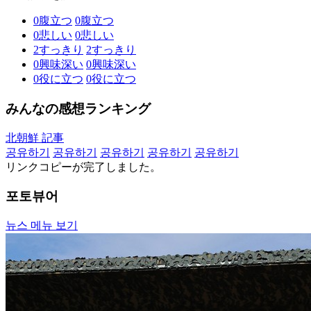
0
腹立つ
0
腹立つ
0
悲しい
0
悲しい
2
すっきり
2
すっきり
0
興味深い
0
興味深い
0
役に立つ
0
役に立つ
みんなの感想ランキング
北朝鮮 記事
공유하기
공유하기
공유하기
공유하기
공유하기
リンクコピーが完了しました。
포토뷰어
뉴스 메뉴 보기