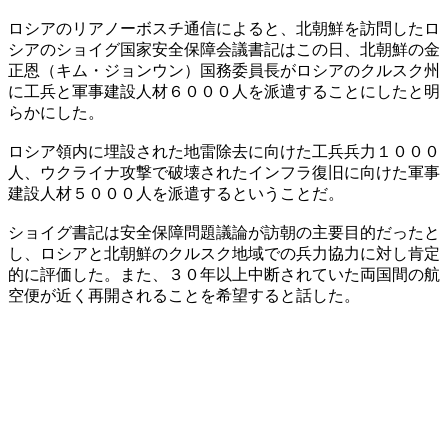
ロシアのリアノーボスチ通信によると、北朝鮮を訪問したロ
シアのショイグ国家安全保障会議書記はこの日、北朝鮮の金
正恩（キム・ジョンウン）国務委員長がロシアのクルスク州
に工兵と軍事建設人材６０００人を派遣することにしたと明
らかにした。
ロシア領内に埋設された地雷除去に向けた工兵兵力１０００
人、ウクライナ攻撃で破壊されたインフラ復旧に向けた軍事
建設人材５０００人を派遣するということだ。
ショイグ書記は安全保障問題議論が訪朝の主要目的だったと
し、ロシアと北朝鮮のクルスク地域での兵力協力に対し肯定
的に評価した。また、３０年以上中断されていた両国間の航
空便が近く再開されることを希望すると話した。