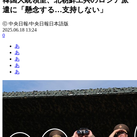
遣に「懸念する…支持しない」
ⓒ 中央日報/中央日報日本語版
2025.06.18 13:24
0
あ
あ
あ
あ
あ