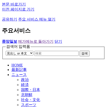
본문 바로가기
이전 페이지로 가기
공유하기
주요 서비스 메뉴 열기
주요서비스
중앙일보
메가메뉴로 돌아가기
닫기
검색어 입력폼
검색
HOME
最新記事
ニュース
政治
経済
国際・日本
北朝鮮
社会・文化
スポーツ