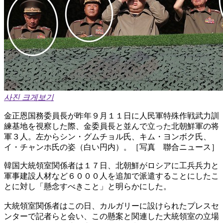
사진 크게보기
金正恩国務委員長が昨年９月１１日に人民軍特殊作戦武力訓
練基地を視察した際、金委員長と並んで立った北朝鮮軍の将
軍３人。左からシン・グムチョル氏、キム・ヨンボク氏、
イ・チャンホ氏の姿（白い円内）。［写真 聯合ニュース］
韓国大統領室関係者は１７日、北朝鮮がロシアに工兵兵力と
軍事建設人材など６０００人を追加で派遣することにしたこ
とに対し「懸念すべきこと」と明らかにした。
大統領室関係者はこの日、カルガリーに設けられたプレスセ
ンターで記者らと会い、この懸案と関連した大統領室の立場