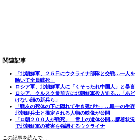
関連記事
「北朝鮮軍、２５日にウクライナ部隊と交戦…一人を
除いて全員戦死」
ロシア軍、北朝鮮軍人に「くそったれ中国人」と暴言
ロシア、クルスク最前方に北朝鮮軍投入迫る…「あど
けない顔の新兵ら」
「戦友の死体の下に隠れて生き延びた」…唯一の生存
北朝鮮兵士と推定される人物の映像が公開
「ロ朝２００人が戦死」 雪上の遺体公開…膠着状況
で北朝鮮軍の被害を強調するウクライナ
この記事を読んで…