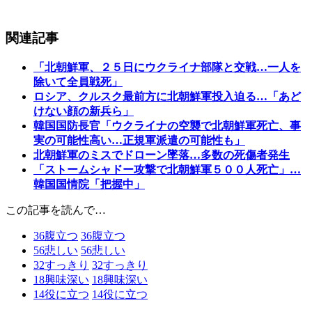
関連記事
「北朝鮮軍、２５日にウクライナ部隊と交戦…一人を
除いて全員戦死」
ロシア、クルスク最前方に北朝鮮軍投入迫る…「あど
けない顔の新兵ら」
韓国国防長官「ウクライナの空襲で北朝鮮軍死亡、事
実の可能性高い…正規軍派遣の可能性も」
北朝鮮軍のミスでドローン墜落…多数の死傷者発生
「ストームシャドー攻撃で北朝鮮軍５００人死亡」…
韓国国情院「把握中」
この記事を読んで…
36
腹立つ
36
腹立つ
56
悲しい
56
悲しい
32
すっきり
32
すっきり
18
興味深い
18
興味深い
14
役に立つ
14
役に立つ