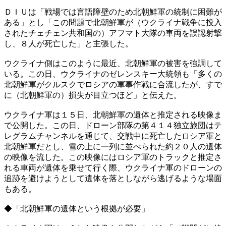
ＤＩＵは「戦場では言語障壁のため北朝鮮軍の統制に困難が
ある」とし「この問題で北朝鮮軍が（ウクライナ戦争に投入
されたチェチェン共和国の）アフマト大隊の車両を誤認射撃
し、８人が死亡した」と主張した。
ウクライナ側はこのように最近、北朝鮮軍の被害を強調して
いる。この日、ウクライナのゼレンスキー大統領も「多くの
北朝鮮軍がクルスクでロシアの軍事作戦に合流したが、すで
に（北朝鮮軍の）損失が目立つほど」と伝えた。
ウクライナ軍は１５日、北朝鮮軍の遺体と推定される映像ま
で公開した。この日、ドローン部隊の第４１４独立旅団はテ
レグラムチャンネルを通じて、交戦中に死亡したロシア軍と
北朝鮮軍だとし、雪の上に一列に並べられた約２０人の遺体
の映像を流した。この映像にはロシア軍のトラックと推定さ
れる車両が遺体を乗せて行く際、ウクライナ軍のドローンの
追跡を避けようとして遺体を落としながら逃げるような場面
もある。
◆「北朝鮮軍の遺体という根拠が必要」