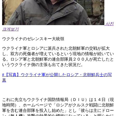
사진
크게보기
ウクライナのゼレンスキー大統領
ウクライナ軍とロシアに派兵された北朝鮮軍の交戦が拡大
し、双方の死傷者が増えているという現地の情報が続いてい
る。ロシア軍と北朝鮮軍の連合部隊員２００人が死亡したと
いうウクライナ側の主張も出てきた状況だ。
#【写真】ウクライナ軍が公開したロシア・北朝鮮兵士の写
真
これに先立ちウクライナ国防情報局（ＤＩＵ）は１４日（現
地時間）、ホームページで「ロシアがクルスク戦闘に北朝鮮
軍を含む連合部隊を投入し始めた」とし「彼らは主にドロー
ン（無人機）攻撃の効果的な標的になっている」と明らかに