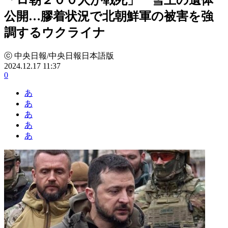
公開…膠着状況で北朝鮮軍の被害を強
調するウクライナ
ⓒ 中央日報/中央日報日本語版
2024.12.17 11:37
0
あ
あ
あ
あ
あ