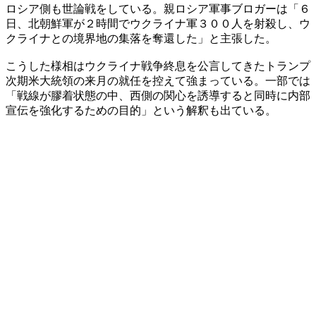
ロシア側も世論戦をしている。親ロシア軍事ブロガーは「６
日、北朝鮮軍が２時間でウクライナ軍３００人を射殺し、ウ
クライナとの境界地の集落を奪還した」と主張した。
こうした様相はウクライナ戦争終息を公言してきたトランプ
次期米大統領の来月の就任を控えて強まっている。一部では
「戦線が膠着状態の中、西側の関心を誘導すると同時に内部
宣伝を強化するための目的」という解釈も出ている。