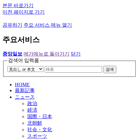
본문 바로가기
이전 페이지로 가기
공유하기
주요 서비스 메뉴 열기
주요서비스
중앙일보
메가메뉴로 돌아가기
닫기
검색어 입력폼
검색
HOME
最新記事
ニュース
政治
経済
国際・日本
北朝鮮
社会・文化
スポーツ