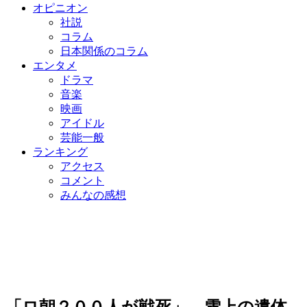
オピニオン
社説
コラム
日本関係のコラム
エンタメ
ドラマ
音楽
映画
アイドル
芸能一般
ランキング
アクセス
コメント
みんなの感想
「ロ朝２００人が戦死」 雪上の遺体