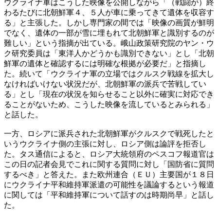
ウクライナ軍はこうした映像を公開しながら「（戦闘が）終
わるたびに北朝鮮軍４、５人が車に乗ってきて遺体を収容す
る」と主張した。しかし専門家の間では「映像の画質が鮮明
でなく、遺体の一部が雪に埋もれて北朝鮮軍と識別するのが
難しい」という指摘が出ている。峨山政策研究院のヤン・ウ
ク研究委員は「東洋人かどうかも識別できない」とし「北朝
鮮軍の遺体と確認するには明確な根拠が必要だ」と指摘し
た。続いて「ウクライナ軍の立場ではクルスク戦線を拡大し
なければいけない状況だが、北朝鮮軍の派兵で苦戦してい
る」とし「現在の状況を知らせること以外に確実に対応でき
ることがないため、こうした映像を流しているとみられる」
と話した。
一方、ロシアに派兵された北朝鮮軍がクルスクで戦死したと
いうウクライナ側の主張に対し、ロシア側は論評を拒否し
た。タス通信によると、ロシア大統領府のペスコフ報道官は
この日の記者会見でこれに関する質問に対し「国防省に質問
するべき」と答えた。また欧州連合（ＥＵ）主要国が１８日
にウクライナ平和維持軍派遣の可能性を議論するという報道
に関しては「平和維持軍について話すのは時期尚早」と話し
た。