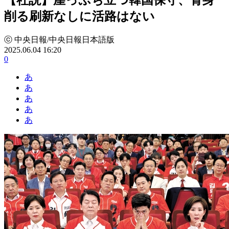
削る刷新なしに活路はない
ⓒ 中央日報/中央日報日本語版
2025.06.04 16:20
0
あ
あ
あ
あ
あ