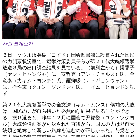
사진 크게보기
３日、ソウル汝矣島（ヨイド）国会図書館に設置された国民
の力開票状況室で、選挙対策委員長らが第２１代大統領選挙
放送３局の出口調査結果を見ている。（前列左から）梁香子
（ヤン・ヒャンジャ）氏、安哲秀（アン・チョルス）氏、金
竜泰（力キム・ヨンテ）氏、羅卿瑗（ナ・ギョンウォン）
氏、権性東（クォン・ソンドン）氏。 イム・ヒョンドン記
者
第２１代大統領選挙での金文洙（キム・ムンス）候補の大敗
は、国民の力が自ら招いた必然的な結果で見ることができ
る。振り返ると、昨年１２月に国会で尹錫悦（ユン・ソクヨ
ル）大統領弾劾案が可決された直後から、国民の力は尹前大
統領と絶縁して新しい路線を進むのが正しかった。与党とし
て大統領の非常戒厳措置について国民に深く謝罪し、非尹派