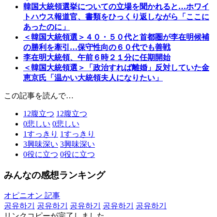
韓国大統領選挙についての立場を聞かれると…ホワイ
トハウス報道官、書類をひっくり返しながら「ここに
あったのに」
＜韓国大統領選＞４０・５０代と首都圏が李在明候補
の勝利を牽引…保守性向の６０代でも善戦
李在明大統領、午前６時２１分に任期開始
＜韓国大統領選＞「政治すれば離婚」反対していた金
恵京氏「温かい大統領夫人になりたい」
この記事を読んで…
12
腹立つ
12
腹立つ
0
悲しい
0
悲しい
1
すっきり
1
すっきり
3
興味深い
3
興味深い
0
役に立つ
0
役に立つ
みんなの感想ランキング
オピニオン 記事
공유하기
공유하기
공유하기
공유하기
공유하기
リンクコピーが完了しました。