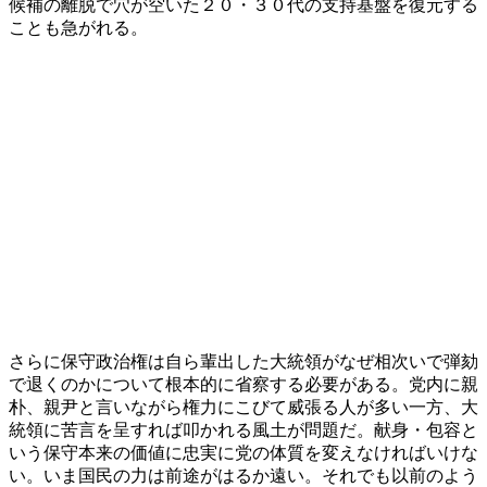
候補の離脱で穴が空いた２０・３０代の支持基盤を復元する
ことも急がれる。
さらに保守政治権は自ら輩出した大統領がなぜ相次いで弾劾
で退くのかについて根本的に省察する必要がある。党内に親
朴、親尹と言いながら権力にこびて威張る人が多い一方、大
統領に苦言を呈すれば叩かれる風土が問題だ。献身・包容と
いう保守本来の価値に忠実に党の体質を変えなければいけな
い。いま国民の力は前途がはるか遠い。それでも以前のよう