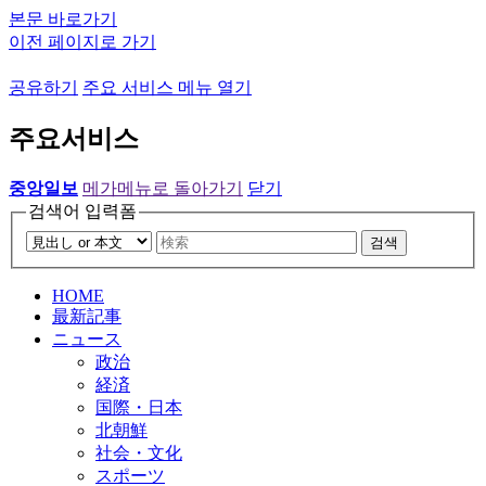
본문 바로가기
이전 페이지로 가기
공유하기
주요 서비스 메뉴 열기
주요서비스
중앙일보
메가메뉴로 돌아가기
닫기
검색어 입력폼
검색
HOME
最新記事
ニュース
政治
経済
国際・日本
北朝鮮
社会・文化
スポーツ