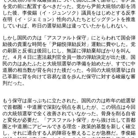
を党の前に配置するべきだった。党から尹前大統領の影を消
した後、李俊錫（イ・ジュンソク）議員をはじめとする反李
在明（イ・ジェミョン）性向の人たちとビッグテントを推進
していれば、昨日の選挙結果は違っていたかもしれない。
しかし国民の力は「アスファルト保守」にとらわれて国会弾
劾後の貴重な時間を「尹錫悦弾劾反対」運動に費やした。党
の刷新と反省は後回しにし、無謀に弾劾棄却ばかりを叫ん
だ。４月４日に憲法裁判官全員一致の弾劾決定が出た後、国
民の力はあたふたと大統領選挙の準備を始めたが、すでに中
道層の相当数が背を向けた後だった。今回の大統領選挙は自
己革新に背を向けて容易な道を歩んだ保守に対する峻厳な審
判だった。
もう保守は崖っぷちに立たされた。国民の力は昨年の総選挙
で首都圏・中道層で深刻な弱点を表したが、この弱点は今回
の大統領選挙で全く改善されていなかった。骨身を削る自省
と変化が必要だ。「アスファルト保守」から抜け出して首都
圏と中道層にアピールできる理念・政策的基盤を新しく確立
し、それに適合する人的陣容を整えることが急務だ。李俊錫