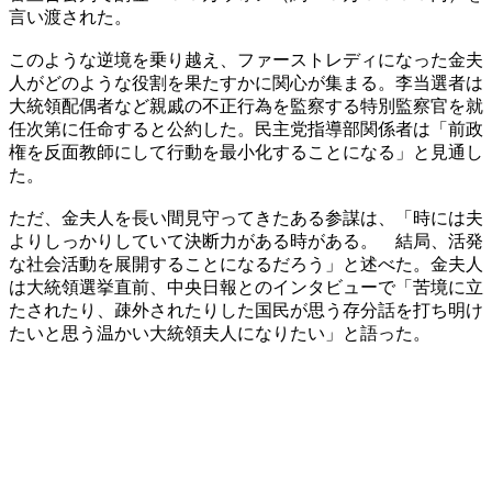
言い渡された。
このような逆境を乗り越え、ファーストレディになった金夫
人がどのような役割を果たすかに関心が集まる。李当選者は
大統領配偶者など親戚の不正行為を監察する特別監察官を就
任次第に任命すると公約した。民主党指導部関係者は「前政
権を反面教師にして行動を最小化することになる」と見通し
た。
ただ、金夫人を長い間見守ってきたある参謀は、「時には夫
よりしっかりしていて決断力がある時がある。 結局、活発
な社会活動を展開することになるだろう」と述べた。金夫人
は大統領選挙直前、中央日報とのインタビューで「苦境に立
たされたり、疎外されたりした国民が思う存分話を打ち明け
たいと思う温かい大統領夫人になりたい」と語った。