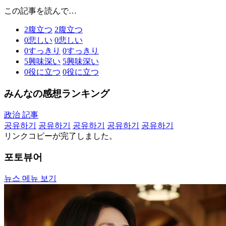
この記事を読んで…
2
腹立つ
2
腹立つ
0
悲しい
0
悲しい
0
すっきり
0
すっきり
5
興味深い
5
興味深い
0
役に立つ
0
役に立つ
みんなの感想ランキング
政治 記事
공유하기
공유하기
공유하기
공유하기
공유하기
リンクコピーが完了しました。
포토뷰어
뉴스 메뉴 보기