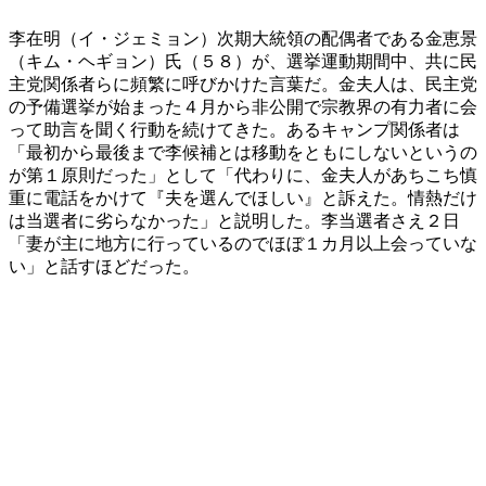
李在明（イ・ジェミョン）次期大統領の配偶者である金恵景
（キム・ヘギョン）氏（５８）が、選挙運動期間中、共に民
主党関係者らに頻繁に呼びかけた言葉だ。金夫人は、民主党
の予備選挙が始まった４月から非公開で宗教界の有力者に会
って助言を聞く行動を続けてきた。あるキャンプ関係者は
「最初から最後まで李候補とは移動をともにしないというの
が第１原則だった」として「代わりに、金夫人があちこち慎
重に電話をかけて『夫を選んでほしい』と訴えた。情熱だけ
は当選者に劣らなかった」と説明した。李当選者さえ２日
「妻が主に地方に行っているのでほぼ１カ月以上会っていな
い」と話すほどだった。