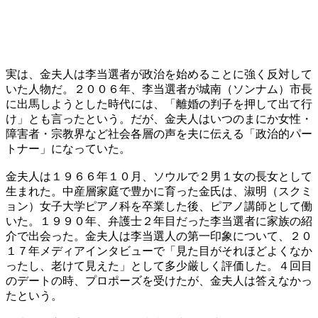
実は、金夫人は李当選者が政治を始めることに強く反対して
いた人物だ。２００６年、李当選者が城南（ソンナム）市長
に出馬しようとした時代には、「離婚の判子を押して出て行
け」とも言ったという。だが、金夫人はいつのまにか女性・
障害者・宗教界など社会各層の声を夫に伝える「政治的パー
トナー」になっていた。
金夫人は１９６６年１０月、ソウルで２男１女の長女として
生まれた。中産層家庭で豊かに育った金氏は、淑明（スクミ
ョン）女子大学ピアノ科を卒業した後、ピアノ講師として働
いた。１９９０年、弁護士２年目だった李当選者に家族の紹
介で出会った。金夫人は李当選人の第一印象について、２０
１７年メディアインタビューで「見た目がそれほどよくなか
ったし、老けて見えた」として多少厳しく評価した。４回目
のデートの時、プロポーズを受けたが、金夫人は答えなかっ
たという。