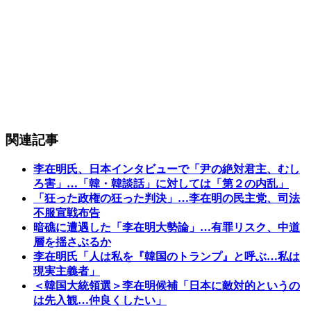
関連記事
李在明氏、日本インタビューで「尹の絶対君主、むし
ろ害」…「韓・韓談話」に対しては「第２の内乱」
「狂った政権の狂った判決」…李在明の民主党、司法
不服宣戦布告
暗礁に遭遇した「李在明大勢論」…有罪リスク、中道
層を揺さぶるか
李在明氏「人は私を『韓国のトランプ』と呼ぶ…私は
現実主義者」
＜韓国大統領選＞李在明候補「日本に敵対的というの
は先入観…仲良くしたい」