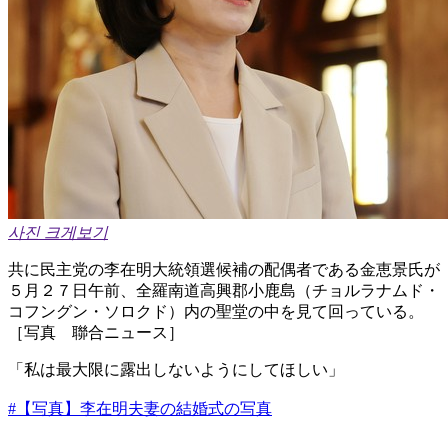
사진 크게보기
共に民主党の李在明大統領選候補の配偶者である金恵景氏が
５月２７日午前、全羅南道高興郡小鹿島（チョルラナムド・
コフングン・ソロクド）内の聖堂の中を見て回っている。
［写真 聯合ニュース］
「私は最大限に露出しないようにしてほしい」
#【写真】李在明夫妻の結婚式の写真