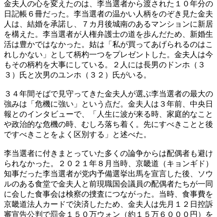
金夫人の心を変えたのは、李当選者から渡された１０年分の
日記帳６冊だった。李当選者の温かい人柄をのぞき見た金夫
人は、結婚を承諾し、７カ月後城南のあるマンションに新居
を構えた。李当選者が人権弁護士の道を歩んだため、新婚生
活は豊かではなかった。姑は「私が買ってあげられるのはこ
れしかない」として柄杓一つをプレゼントした。金夫人は今
もその柄杓を大事にしている。２人には長男のドンホ（３
３）氏と次男のユンホ（３２）氏がいる。
３４年間そばで見守ってきた金夫人が選ぶ李当選者の最大の
強みは「危機に強い」という点だ。金夫人は３年前、中央日
報とのインタビューで、「人生に波が来る時、家庭的なこと
や政治的な危機の時、むしろ落ち着く。先にすべきことと後
ですべきことをよく区別する」と述べた。
李当選者に付きまとっていた多くの論争からは配偶者も避け
られなかった。２０２１年８月当時、京畿道（キョンギド）
知事だった李当選者が党内予備選挙出馬を宣言した後、ソウ
ルのある食堂で金夫人と前現職国会議員の配偶者たちが一同
に会した食事会は検察の捜査につながった。当時、食事費を
京畿道法人カードで決済したため、金夫人は先月１２日控訴
審宣告公判で罰金１５０万ウォン（約１５万６０００円）を