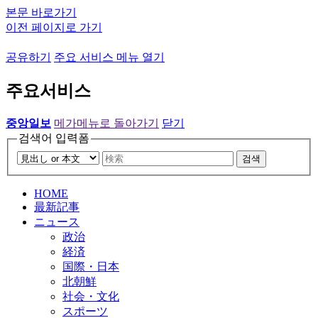
본문 바로가기
이전 페이지로 가기
공유하기
주요 서비스 메뉴 열기
주요서비스
중앙일보
메가메뉴로 돌아가기
닫기
검색어 입력폼
검색
HOME
最新記事
ニュース
政治
経済
国際・日本
北朝鮮
社会・文化
スポーツ