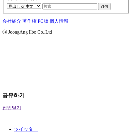
검색
会社紹介
著作権
PC版
個人情報
ⓒ JoongAng Ilbo Co.,Ltd
공유하기
팝업닫기
ツイッター