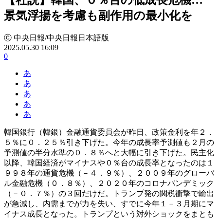
景気浮揚を考慮も副作用の最小化を
ⓒ 中央日報/中央日報日本語版
2025.05.30 16:09
0
あ
あ
あ
あ
あ
韓国銀行（韓銀）金融通貨委員会が昨日、政策金利を年２．
５％に０．２５％引き下げた。今年の成長率予測値も２月の
予測値の半分水準の０．８％へと大幅に引き下げた。民主化
以降、韓国経済がマイナスや０％台の成長率となったのは１
９９８年の通貨危機（－４．９％）、２００９年のグローバ
ル金融危機（０．８％）、２０２０年のコロナパンデミック
（－０．７％）の３回だけだ。トランプ発の関税衝撃で輸出
が急減し、内需までが力を失い、すでに今年１－３月期にマ
イナス成長となった。トランプという対外ショックをまとも