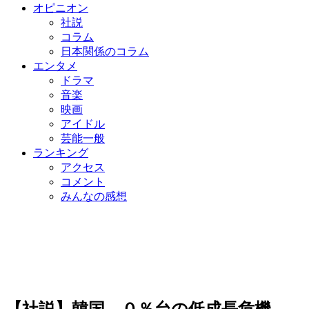
オピニオン
社説
コラム
日本関係のコラム
エンタメ
ドラマ
音楽
映画
アイドル
芸能一般
ランキング
アクセス
コメント
みんなの感想
【社説】韓国、０％台の低成長危機…