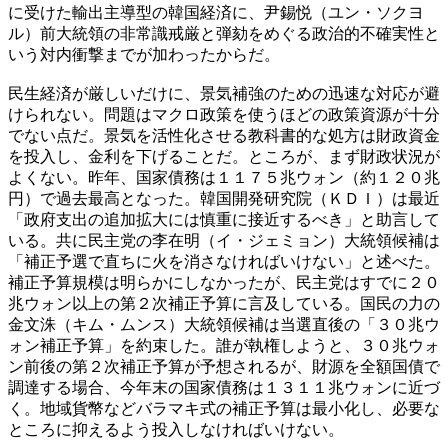
に受けた輸出主導型の韓国経済に、尹錫悦（ユン・ソクヨ
ル）前大統領の非常識戒厳と弾劾をめぐる政治的不確実性と
いう対内衝撃までが加わったからだ。
民生経済が厳しいだけに、景気補強のための迅速な対応が避
けられない。問題はマクロ政策を使うほどの政策資源が十分
でない点だ。景気を活性化させる教科書的な処方は財政資金
を投入し、金利を下げることだ。ところが、まず財政状況が
よくない。昨年、国家債務は１１７５兆ウォン（約１２０兆
円）で過去最高となった。韓国開発研究院（ＫＤＩ）は最近
「政府支出の追加拡大には慎重に接近するべき」と助言して
いる。共に民主党の李在明（イ・ジェミョン）大統領候補は
「補正予選で直ちに火を消さなければいけない」と述べた。
補正予算規模は明らかにしなかったが、民主党はすでに２０
兆ウォン以上の第２次補正予算に言及している。国民の力の
金文洙（キム・ムンス）大統領候補は当選直後の「３０兆ウ
ォン補正予算」を約束した。誰が執権しようと、３０兆ウォ
ン前後の第２次補正予算が予想されるが、財源を全額国債で
調達する場合、今年末の国家債務は１３１１兆ウォンに近づ
く。地域貨幣などバラマキ式の補正予算は最小化し、必要な
ところに抑えるよう投入しなければいけない。