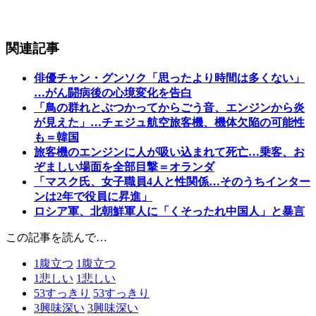
関連記事
俳優チャン・グンソク「思ったより時間は多くない」
…がん闘病後の心境変化を告白
「鳥の群れとぶつかってからごう音、エンジンから炎
が見えた」…チェジュ航空旅客機、機体欠陥の可能性
も＝韓国
旅客機のエンジンに人が吸い込まれて死亡…乗客、お
ぞましい場面を全部目撃＝オランダ
「マスク氏、女子職員4人と性関係…そのうちインター
ンは2年で役員に昇進」
ロシア軍、北朝鮮軍人に「くそったれ中国人」と暴言
この記事を読んで…
1
腹立つ
1
腹立つ
1
悲しい
1
悲しい
53
すっきり
53
すっきり
3
興味深い
3
興味深い