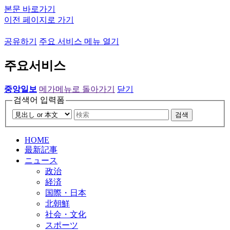
본문 바로가기
이전 페이지로 가기
공유하기
주요 서비스 메뉴 열기
주요서비스
중앙일보
메가메뉴로 돌아가기
닫기
검색어 입력폼
검색
HOME
最新記事
ニュース
政治
経済
国際・日本
北朝鮮
社会・文化
スポーツ