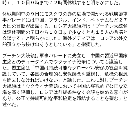
時）、１０日０時まで７２時間休戦すると明らかにした。
休戦期間中の９日にモスクワの赤の広場で開かれる戦勝節軍
事パレードには中国、ブラジル、インド、ベトナムなど２７
カ国の首脳が出席する。ロシア大統領府は「プーチン大統領
は連休期間の７日から１０日まで少なくとも１５人の首脳と
会談する」と明らかにした。海外メディアは「ロシアの外交
的孤立から抜け出そうとしている」と指摘した。
プーチン大統領は軍事パレードに先立ち、中国の習近平国家
主席とのティータイムでウクライナ戦争についても議論し
た。習主席は「中国は持続可能なグローバル安保の観点を擁
護していて、各国の合理的な安保懸念を重視し、危機の根源
を除去しなければいけない」と話した。これに対しプーチン
大統領は「ウクライナ問題において中国の客観的で公正な立
場を高く評価し、ロシアは前提条件なく会談を始める意向が
あり、公正で持続可能な平和協定を締結することを望む」と
述べた。