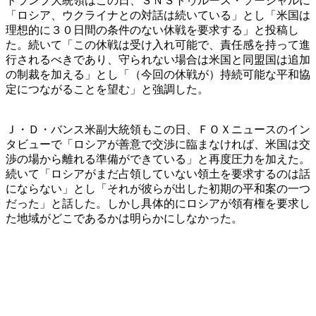
トランプ大統領はこの日、ＳＮＳトゥルース・ソーシャルに
「ロシア、ウクライナとの対話は続いている」とし「米国は
理想的に３０日間の条件のない休戦を要求する」と投稿し
た。続いて「この休戦は受け入れ可能で、責任感を持って進
行されるべきであり、守られない場合は米国と同盟国は追加
の制裁を加える」とし「（今回の休戦が）持続可能な平和協
定につながることを望む」と強調した。
Ｊ・Ｄ・バンス米副大統領もこの日、ＦＯＸニュースのイン
タビューで「ロシアが善意で交渉に臨まなければ、米国は交
渉の場から離れる準備ができている」と再度圧力を加えた。
続いて「ロシアがまだ占領していない領土を要求するのは話
にならない」とし「それが彼らが出した初期の平和案の一つ
だった」と話した。しかし具体的にロシアが領有権を要求し
た地域がどこであるかは明らかにしなかった。