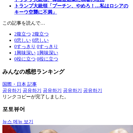
トランプ大統領「プーチン、やめろ！…私はロシアの
キーウ空襲に不満」
この記事を読んで…
2
腹立つ
2
腹立つ
0
悲しい
0
悲しい
0
すっきり
0
すっきり
1
興味深い
1
興味深い
0
役に立つ
0
役に立つ
みんなの感想ランキング
国際・日本 記事
공유하기
공유하기
공유하기
공유하기
공유하기
リンクコピーが完了しました。
포토뷰어
뉴스 메뉴 보기