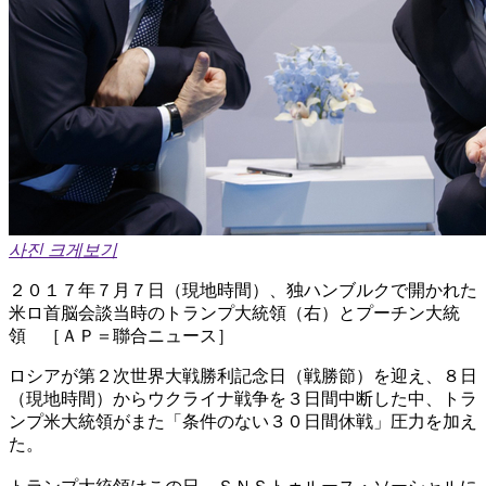
사진 크게보기
２０１７年７月７日（現地時間）、独ハンブルクで開かれた
米ロ首脳会談当時のトランプ大統領（右）とプーチン大統
領 ［ＡＰ＝聯合ニュース］
ロシアが第２次世界大戦勝利記念日（戦勝節）を迎え、８日
（現地時間）からウクライナ戦争を３日間中断した中、トラ
ンプ米大統領がまた「条件のない３０日間休戦」圧力を加え
た。