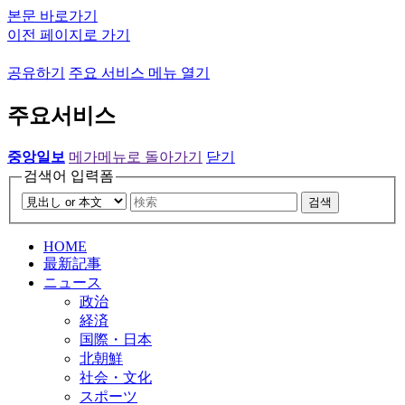
본문 바로가기
이전 페이지로 가기
공유하기
주요 서비스 메뉴 열기
주요서비스
중앙일보
메가메뉴로 돌아가기
닫기
검색어 입력폼
검색
HOME
最新記事
ニュース
政治
経済
国際・日本
北朝鮮
社会・文化
スポーツ