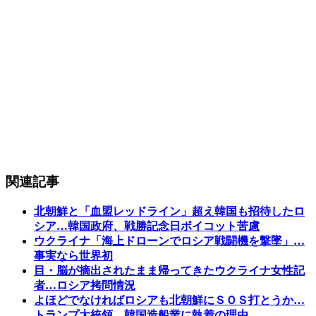
関連記事
北朝鮮と「血盟レッドライン」超え韓国も招待したロ
シア…韓国政府、戦勝記念日ボイコット苦慮
ウクライナ「海上ドローンでロシア戦闘機を撃墜」…
事実なら世界初
目・脳が摘出されたまま帰ってきたウクライナ女性記
者…ロシア拷問情況
よほどでなければロシアも北朝鮮にＳＯＳ打とうか…
トランプ大統領、韓国造船業に執着の理由