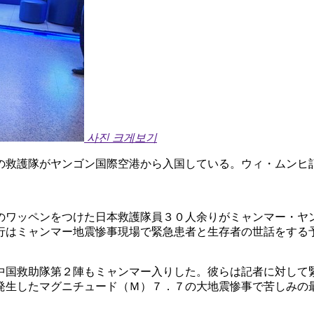
사진 크게보기
の救護隊がヤンゴン国際空港から入国している。ウィ・ムンヒ
」
のワッペンをつけた日本救護隊員３０人余りがミャンマー・ヤ
行はミャンマー地震惨事現場で緊急患者と生存者の世話をする
中国救助隊第２陣もミャンマー入りした。彼らは記者に対して
発生したマグニチュード（Ｍ）７．７の大地震惨事で苦しみの