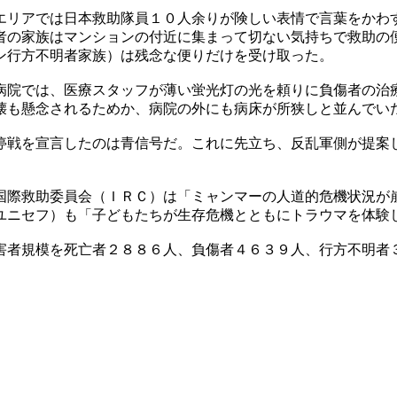
エリアでは日本救助隊員１０人余りが険しい表情で言葉をかわ
者の家族はマンションの付近に集まって切ない気持ちで救助の
ン行方不明者家族）は残念な便りだけを受け取った。
病院では、医療スタッフが薄い蛍光灯の光を頼りに負傷者の治
壊も懸念されるためか、病院の外にも病床が所狭しと並んでい
停戦を宣言したのは青信号だ。これに先立ち、反乱軍側が提案
国際救助委員会（ＩＲＣ）は「ミャンマーの人道的危機状況が
ユニセフ）も「子どもたちが生存危機とともにトラウマを体験
害者規模を死亡者２８８６人、負傷者４６３９人、行方不明者