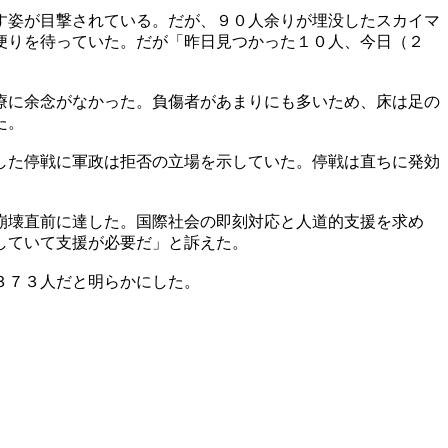
す姿が目撃されている。だが、９０人余りが埋没したスカイマ
便りを待っていた。だが「昨日見つかった１０人、今日（２
療に余念がなかった。負傷者があまりにも多いため、床は足の
た。
した停戦に軍政は拒否の立場を示していた。停戦は直ちに発効
崩壊直前に達した。国際社会の即刻対応と人道的支援を求め
していて支援が必要だ」と訴えた。
３７３人だと明らかにした。