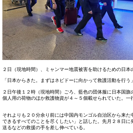
２日（現地時間）、ミャンマー地震被害を助けるための日本
「日本からきた。まずはネピドーに向かって救護活動を行う
２日午後１２時（現地時間）ごろ、藍色の団体服に日本国旗
個人用の荷物のほか救護物資が４～５個載せられていた。一
それよりも２０分余り前には中国内モンゴル自治区から来た
できるすべてのことを尽くしたい」と話した。先月２８日に
送るなどの救援の手を差し伸べている。