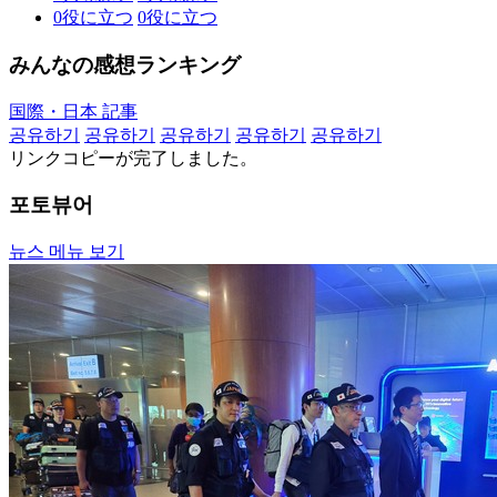
0
役に立つ
0
役に立つ
みんなの感想ランキング
国際・日本 記事
공유하기
공유하기
공유하기
공유하기
공유하기
リンクコピーが完了しました。
포토뷰어
뉴스 메뉴 보기