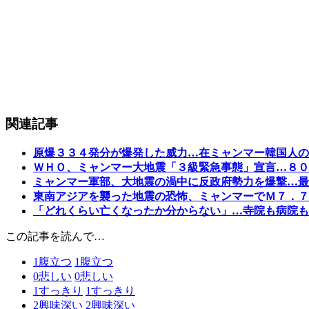
関連記事
原爆３３４発分が爆発した威力…在ミャンマー韓国人の
ＷＨＯ、ミャンマー大地震「３級緊急事態」宣言…８０
ミャンマー軍部、大地震の渦中に反政府勢力を爆撃…最
東南アジアを襲った地震の恐怖、ミャンマーでＭ７．７
「どれくらい亡くなったか分からない」…寺院も病院も
この記事を読んで…
1
腹立つ
1
腹立つ
0
悲しい
0
悲しい
1
すっきり
1
すっきり
2
興味深い
2
興味深い