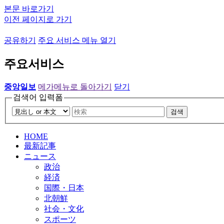
본문 바로가기
이전 페이지로 가기
공유하기
주요 서비스 메뉴 열기
주요서비스
중앙일보
메가메뉴로 돌아가기
닫기
검색어 입력폼
검색
HOME
最新記事
ニュース
政治
経済
国際・日本
北朝鮮
社会・文化
スポーツ