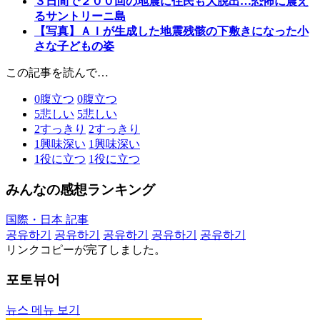
３日間で２００回の地震に住民も大脱出…恐怖に震え
るサントリーニ島
【写真】ＡＩが生成した地震残骸の下敷きになった小
さな子どもの姿
この記事を読んで…
0
腹立つ
0
腹立つ
5
悲しい
5
悲しい
2
すっきり
2
すっきり
1
興味深い
1
興味深い
1
役に立つ
1
役に立つ
みんなの感想ランキング
国際・日本 記事
공유하기
공유하기
공유하기
공유하기
공유하기
リンクコピーが完了しました。
포토뷰어
뉴스 메뉴 보기