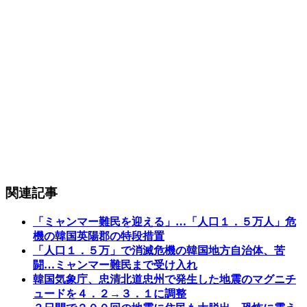
関連記事
「ミャンマー難民を迎える」…「人口１．５万人」危
機の韓国英陽郡の特段措置
「人口１．５万」で消滅危機の韓国地方自治体、苦
闘…ミャンマー難民まで受け入れ
韓国気象庁、忠清北道忠州で発生した地震のマグニチ
ュードを４．２→３．１に調整