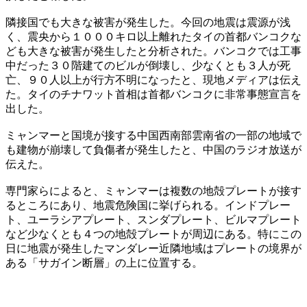
隣接国でも大きな被害が発生した。今回の地震は震源が浅
く、震央から１０００キロ以上離れたタイの首都バンコクな
ども大きな被害が発生したと分析された。バンコクでは工事
中だった３０階建てのビルが倒壊し、少なくとも３人が死
亡、９０人以上が行方不明になったと、現地メディアは伝え
た。タイのチナワット首相は首都バンコクに非常事態宣言を
出した。
ミャンマーと国境が接する中国西南部雲南省の一部の地域で
も建物が崩壊して負傷者が発生したと、中国のラジオ放送が
伝えた。
専門家らによると、ミャンマーは複数の地殻プレートが接す
るところにあり、地震危険国に挙げられる。インドプレー
ト、ユーラシアプレート、スンダプレート、ビルマプレート
など少なくとも４つの地殻プレートが周辺にある。特にこの
日に地震が発生したマンダレー近隣地域はプレートの境界が
ある「サガイン断層」の上に位置する。