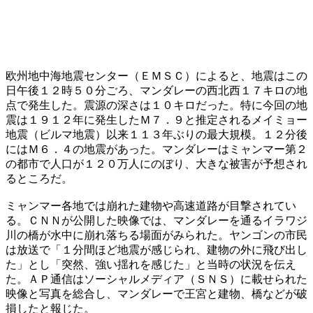
欧州地中海地震センター（ＥＭＳＣ）によると、地震はこの
日午後１２時５０分ごろ、マンダレーの西北西１７キロの地
点で発生した。震源の深さは１０キロだった。特に今回の地
震は１９１２年に発生したＭ７．９と推定されるメイミョー
地震（ビルマ地震）以来１１３年ぶりの最大規模。１２分後
にはＭ６．４の地震があった。マンダレーはミャンマー第２
の都市で人口が１２０万人にのぼり、大きな被害が予想され
るところだ。
ミャンマー各地では崩れた建物や高速道路が目撃されてい
る。ＣＮＮが公開した映像では、マンダレーを通るイラワジ
川の橋が水中に崩れ落ちる場面がみられた。ヤンゴンの市民
は放送で「１分間ほど地震が感じられ、建物の外に飛び出し
た」とし「突然、強い揺れを感じた」と当時の状況を伝え
た。ＡＰ通信はソーシャルメディア（ＳＮＳ）に載せられた
映像と写真を総合し、マンダレーで王宮と建物、橋などが破
損したと報じた。