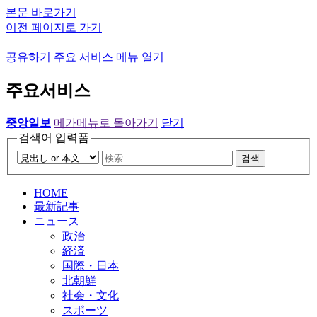
본문 바로가기
이전 페이지로 가기
공유하기
주요 서비스 메뉴 열기
주요서비스
중앙일보
메가메뉴로 돌아가기
닫기
검색어 입력폼
검색
HOME
最新記事
ニュース
政治
経済
国際・日本
北朝鮮
社会・文化
スポーツ