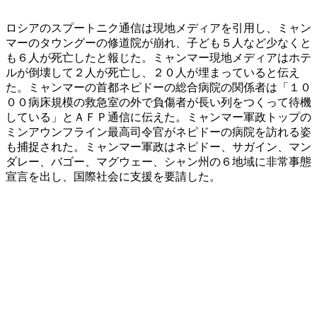
ロシアのスプートニク通信は現地メディアを引用し、ミャン
マーのタウングーの修道院が崩れ、子ども５人など少なくと
も６人が死亡したと報じた。ミャンマー現地メディアはホテ
ルが倒壊して２人が死亡し、２０人が埋まっていると伝え
た。ミャンマーの首都ネピドーの総合病院の関係者は「１０
００病床規模の救急室の外で負傷者が長い列をつくって待機
している」とＡＦＰ通信に伝えた。ミャンマー軍政トップの
ミンアウンフライン最高司令官がネピドーの病院を訪れる姿
も捕捉された。ミャンマー軍政はネピドー、サガイン、マン
ダレー、バゴー、マグウェー、シャン州の６地域に非常事態
宣言を出し、国際社会に支援を要請した。