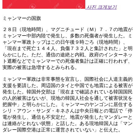
사진 크게보기
ミャンマーの国旗
２８日（現地時間）、マグニチュード（Ｍ）７．７の地震が
ミャンマー中部内陸で発生し、多数の死傷者が発生した。ミ
ャンマー軍政トップはこの日午後９時ごろ（現地時間）、
「現在まで死亡１４４人、負傷７３２人と集計された」と明
らかにした。ただ、通信の途絶と内戦、政府のインターネッ
ト遮断などでミャンマーでの死傷者集計は正確に行われず、
実際の被害は急増するとみられる。
ミャンマー軍政は非常事態を宣言し、国際社会に人道主義的
支援を要請した。周辺国のタイと中国でも地震による被害が
発生した。韓国外交部は「現在まで確認されている韓国国民
の人的被害はないが、現地の韓国人社会を通して被害状況を
把握中」と明らかにした。ミャンマーのヤンゴンに居住する
シリ・アウン・サンダ・キネさんは中央日報との電話で「停
電が発生し、通信も不安定だ。地震が発生したマンダレーと
は連絡がとれない状態」と話した。ある現地韓国人は「マン
ダレー国際空港は正常に運営されていない」と伝えた。