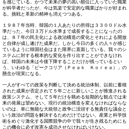
を感じている。かつて未来の夢の高い順位に入っていた職業
が科学者だったが、今は気楽で安定的な職業ばかりが好まれ
る。挑戦と革新の精神も消えつつある。
１９８７年当時、韓国の１人あたりの所得は３３００ドル水
準だった。今日３万ドル水準まで成長することになったの
は、８７年の民主化による政治構造の変化とそれによる開放
と自律が成し遂げた成果だ。しかし今日の多くの人々が感じ
ているように韓国社会はまた限界に直面している。我々のシ
ステムに対する根本的な変化を作り出すことができなけれ
ば、韓国の未来は今後下降することだけが残っているとい
う、いわゆる「ピークコリア（Ｐｅａｋ Ｋｏｒｅａ）」の
懸念が現実になる。
一人がすべての政策を判断して決める統治体制、以前に蓄積
された成果が否定されて５年ごとに新しいことが推進される
政策システム、そして５年だけを眺める短期的な観点では未
来の発展は望めない。現行の統治構造を変えなければならな
いのは、単に無能な大統領と政争に没頭する無責任な議会と
いう政治の問題を解決するためだけではない。産業と科学技
術をめぐり激化する国際競争の中で我々が生き残るためにも
この機会に必ず改憲を成功させなければいけない。