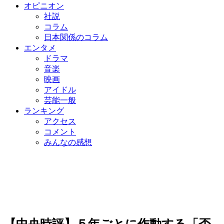
オピニオン
社説
コラム
日本関係のコラム
エンタメ
ドラマ
音楽
映画
アイドル
芸能一般
ランキング
アクセス
コメント
みんなの感想
【中央時評】５年ごとに作動する「否