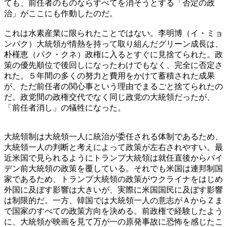
ても、前任者のものならすべてを消そうとする「否定の政
治」がここにも作動したのだ。
これは水素産業に限られたことではない。李明博（イ・ミョ
ンバク）大統領が情熱を持って取り組んだグリーン成長は、
朴槿恵（パク・クネ）政権に入るとすぐに見捨てられた。政
策の優先順位で後回しになったわけでもなく、完全に否定さ
れた。５年間の多くの努力と費用をかけて蓄積された成果
が、ただ前任者の関心事という理由でまるごと捨てられたの
だ。政党間の政権交代でなく同じ政党の大統領だったが、
「前任者消し」の犠牲になった。
大統領制は大統領一人に統治が委任される体制であるため、
大統領一人の判断と考えによって政策が左右されやすい。最
近米国で見られるようにトランプ大統領は就任直後からバイ
デン前大統領の政策を覆している。それでも米国は連邦制国
家であるため、トランプ大統領の政策がウクライナをはじめ
外国に及ぼす影響は大きいが、実際に米国国民に及ぼす影響
は制限的だ。一方、韓国では大統領一人の意志がＡからＺま
で国家のすべての政策方向を決める。前政権で経験したよう
に、大統領が映画を見て万が一の原発事故に恐怖を感じたこ