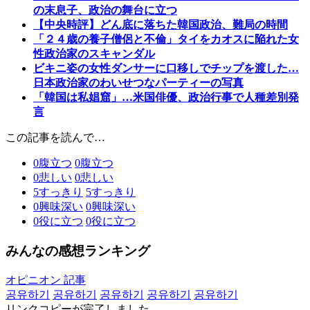
の末息子、政治の舞台に立つ
【中央時評】どん底に落ちた韓国政治、難局の時間
「２４歳の養子僧侶と不倫」タイをカオスに陥れた女
性政治家のスキャンダル
ビキニ姿の女性ダンサーに口移しでチップを渡した…
日本政治家のわいせつなパーティーの写真
「韓国は私娼窟」…米国俳優、政治行事で人種差別発
言
この記事を読んで…
0
腹立つ
0
腹立つ
0
悲しい
0
悲しい
5
すっきり
5
すっきり
0
興味深い
0
興味深い
0
役に立つ
0
役に立つ
みんなの感想ランキング
オピニオン 記事
공유하기
공유하기
공유하기
공유하기
공유하기
リンクコピーが完了しました。