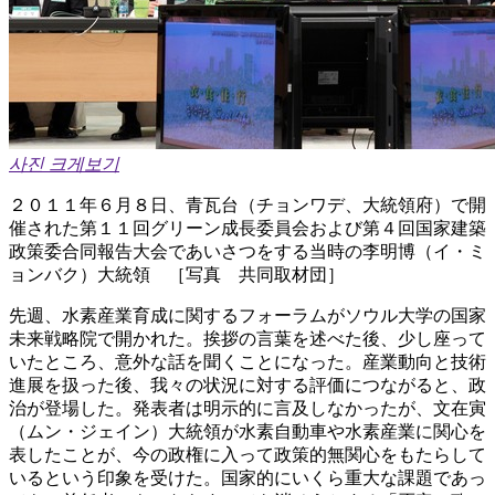
사진 크게보기
２０１１年６月８日、青瓦台（チョンワデ、大統領府）で開
催された第１１回グリーン成長委員会および第４回国家建築
政策委合同報告大会であいさつをする当時の李明博（イ・ミ
ョンバク）大統領 ［写真 共同取材団］
先週、水素産業育成に関するフォーラムがソウル大学の国家
未来戦略院で開かれた。挨拶の言葉を述べた後、少し座って
いたところ、意外な話を聞くことになった。産業動向と技術
進展を扱った後、我々の状況に対する評価につながると、政
治が登場した。発表者は明示的に言及しなかったが、文在寅
（ムン・ジェイン）大統領が水素自動車や水素産業に関心を
表したことが、今の政権に入って政策的無関心をもたらして
いるという印象を受けた。国家的にいくら重大な課題であっ