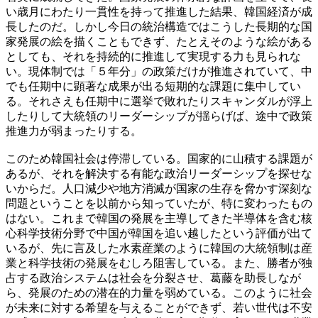
い歳月にわたり一貫性を持って推進した結果、韓国経済が成
長したのだ。しかし今日の統治構造ではこうした長期的な国
家発展の絵を描くこともできず、たとえそのような絵がある
としても、それを持続的に推進して実現する力も見られな
い。現体制では「５年分」の政策だけが推進されていて、中
でも任期中に顕著な成果が出る短期的な課題に集中してい
る。それさえも任期中に選挙で敗れたりスキャンダルが浮上
したりして大統領のリーダーシップが揺らげば、途中で政策
推進力が弱まったりする。
このため韓国社会は停滞している。国家的に山積する課題が
あるが、それを解決する有能な政治リーダーシップを探せな
いからだ。人口減少や地方消滅が国家の生存を脅かす深刻な
問題ということを以前から知っていたが、特に変わったもの
はない。これまで韓国の発展を主導してきた半導体を含む核
心科学技術分野で中国が韓国を追い越したという評価が出て
いるが、先に言及した水素産業のように韓国の大統領制は産
業と科学技術の発展をむしろ阻害している。また、勝者が独
占する政治システムは社会を分裂させ、葛藤を助長しなが
ら、発展のための潜在的力量を弱めている。このように社会
が未来に対する希望を与えることができず、若い世代は不安