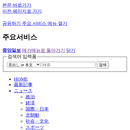
본문 바로가기
이전 페이지로 가기
공유하기
주요 서비스 메뉴 열기
주요서비스
중앙일보
메가메뉴로 돌아가기
닫기
검색어 입력폼
검색
HOME
最新記事
ニュース
政治
経済
国際・日本
北朝鮮
社会・文化
スポーツ