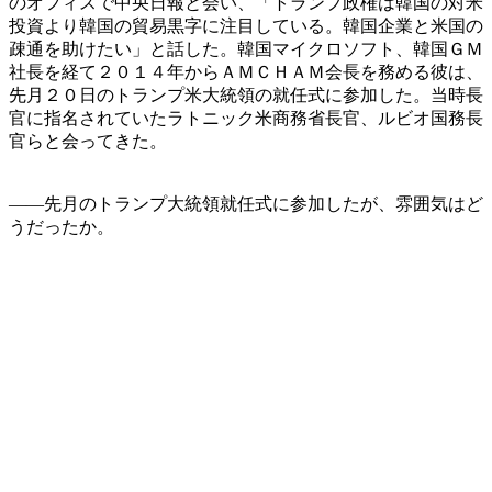
のオフィスで中央日報と会い、「トランプ政権は韓国の対米
投資より韓国の貿易黒字に注目している。韓国企業と米国の
疎通を助けたい」と話した。韓国マイクロソフト、韓国ＧＭ
社長を経て２０１４年からＡＭＣＨＡＭ会長を務める彼は、
先月２０日のトランプ米大統領の就任式に参加した。当時長
官に指名されていたラトニック米商務省長官、ルビオ国務長
官らと会ってきた。
――先月のトランプ大統領就任式に参加したが、雰囲気はど
うだったか。