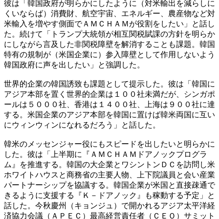
彼は「韓国政府が明らかにしたように（対米輸出を減らしに
くいならば）消費財、航空宇宙、エネルギー、農産物など対
米輸入を増やす側面でＡＭＣＨＡＭが役割をしたい」と話し
た。続けて「トランプ大統領が相互関税賦課の方針を明らか
にしながら言及した非関税障壁を解消することも課題。韓国
特有の規制が（米国企業に）参入障壁として作用しないよう
韓国政府に声を出したい」と強調した。
世界的企業の韓国誘致も課題として提示した。彼は「韓国に
アジア本部を置く世界的企業は１００社未満だが、シンガポ
ールは５０００社、香港は１４００社、上海は９００社に達
する。米国企業のアジア本部を韓国に置けば韓米両国に互い
にウィンウィンになれるだろう」と話した。
韓米のメッセンジャー役にもスピードを出したいと明らかに
した。彼は「上半期に『ＡＭＣＨＡＭドアノックプログラ
ム』を推進する。韓国の大企業とワシントンＤＣを訪問し米
ホワイトハウスと商務省の主要人物、上下院議員と会い産業
パートナーシップを協議する。韓国企業が米国と直接疎通で
きるように支援する『Ｋ－ドアノック』も稼動する予定」と
話した。今秋慶州（キョンジュ）で開かれるアジア太平洋経
済協力会議（ＡＰＥＣ）最高経営責任者（ＣＥＯ）サミット