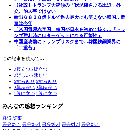
【社説】トランプ大統領の「状況揺さぶる圧迫」外
交、他人事ではない
輸出６８３８億ドルで過去最大にも笑えない韓国…問
題は今年
「米国貿易赤字国」韓国が日本を初めて抜く…「トラ
ンプ勝利時にはターゲットになる可能性」
中国産攻勢にトランプリスクまで…韓国鉄鋼業界に
「二重苦」
この記事を読んで…
2
腹立つ
2
腹立つ
2
悲しい
2
悲しい
5
すっきり
5
すっきり
2
興味深い
2
興味深い
1
役に立つ
1
役に立つ
みんなの感想ランキング
経済 記事
공유하기
공유하기
공유하기
공유하기
공유하기