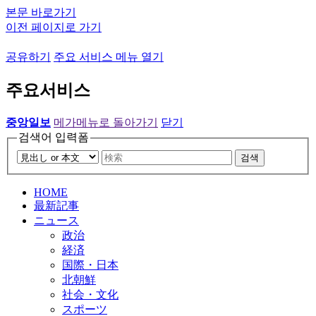
본문 바로가기
이전 페이지로 가기
공유하기
주요 서비스 메뉴 열기
주요서비스
중앙일보
메가메뉴로 돌아가기
닫기
검색어 입력폼
검색
HOME
最新記事
ニュース
政治
経済
国際・日本
北朝鮮
社会・文化
スポーツ