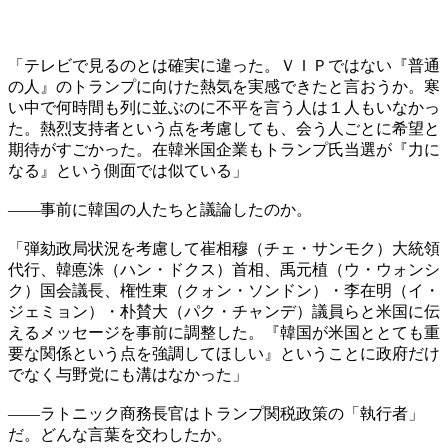
「テレビで見るのとは確実に違った。ＶＩＰではない『普通
の人』のトランプに向けた熱気を実感できたと言おうか。寒
い中で何時間も列に並ぶのに不平を言う人は１人もいなかっ
た。熱烈支持者という点を考慮しても、会う人ごとに希望と
期待がすごかった。在韓米国企業もトランプ氏当選が『力に
なる』という側面では似ている」
――事前に韓国の人たちと議論したのか。
「弾劾政局状況を考慮して崔相穆（チェ・サンモク）大統領
代行、韓悳洙（ハン・ドクス）首相、禹元植（ウ・ウォンシ
ク）国会議長、権性東（クォン・ソンドン）・李在明（イ・
ジェミョン）・朴賛大（パク・チャンデ）議員らと米国に伝
えるメッセージを事前に調整した。『韓国が米国ととても重
要な関係という点を強調してほしい』ということに政府だけ
でなく与野党にも溝はなかった」
――ラトニック商務長官はトランプ関税政策の「執行者」
だ。どんな言葉を交わしたか。