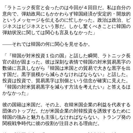
「ラトニック長官と会ったのは今回が４回目だ。私は自分の
意向で、弾劾政局にもかかわらず韓国経済が安定的・開放的
というメッセージを伝えるのに忙しかった。政治は政治、ビ
ジネスはビジネスという形だ。しかし驚くべきことに韓国の
弾劾状況に関しては関心も言及もなかった」
――それでは韓国の何に関心を見せるか。
「『韓国が対米投資１位の国』と話した瞬間、ラトニック長
官の顔が固まった。彼は深刻な表情で韓国の対米貿易黒字の
数値に言及しながら『韓国は米国との貿易で大きな黒字を出
す国だ。黒字規模から減らさなければならない』と話した。
投資は投資で、貿易黒字は別個という信念が確実に見えた。
『韓国の対米貿易黒字を減らす方法を考えたい』と答えるほ
かなかった」
彼の国籍は米国だ。その上、在韓米国企業の利益を代表する
団体のトップだ。だが米国企業の対韓投資を誘致するために
韓国の強みと魅力も主張しなければならない。トランプ発の
関税戦争時代に彼の役割が注目される理由だ。