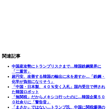
関連記事
中国産攻勢にトランプリスクまで…韓国鉄鋼業界に
「二重苦」
超円安、改善する韓国の輸出に水を差すか…「鉄鋼・
化学が負担になりそう」
「中国・日本製、４０％安く入札」国内受注で押され
た韓国ロボット
「無関税」だからメキシコ行ったのに…韓国企業５０
０社余りに「警告音」
「まさか」ではない…トランプ氏、中国に関税爆弾の