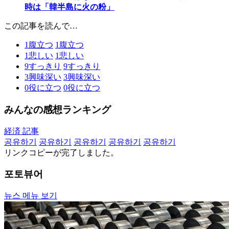
時は「韓半島に火の粉」
この記事を読んで…
1
腹立つ
1
腹立つ
1
悲しい
1
悲しい
9
すっきり
9
すっきり
3
興味深い
3
興味深い
0
役に立つ
0
役に立つ
みんなの感想ランキング
経済 記事
공유하기
공유하기
공유하기
공유하기
공유하기
リンクコピーが完了しました。
포토뷰어
뉴스 메뉴 보기