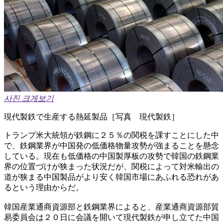
사진 크게보기
現代製鉄で生産する熱延製品［写真 現代製鉄］
トランプ米大統領が鉄鋼に２５％の関税を課すことにした中
で、鉄鋼業界が中国発の低価格物量攻勢が強まることを懸念
している。現在も低価格の中国製厚板の攻勢で韓国の鉄鋼業
界の位置づけが狭まった状況だが、関税によって対米輸出の
道が狭まる中国製品がより安く韓国市場にあふれる恐れがあ
るという理由からだ。
韓国産業通商資源部と鉄鋼業界によると、産業通商資源部貿
易委員会は２０日に会議を開いて現代製鉄が申し立てた中国