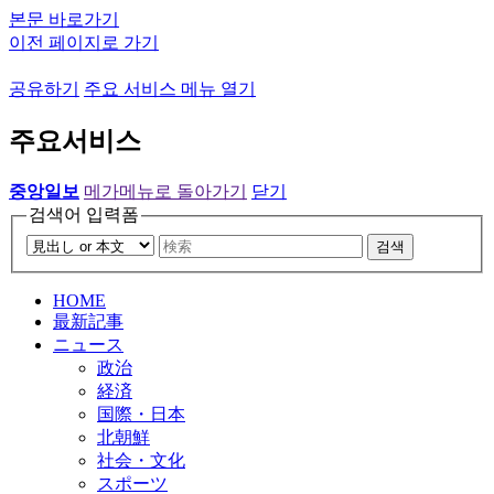
본문 바로가기
이전 페이지로 가기
공유하기
주요 서비스 메뉴 열기
주요서비스
중앙일보
메가메뉴로 돌아가기
닫기
검색어 입력폼
검색
HOME
最新記事
ニュース
政治
経済
国際・日本
北朝鮮
社会・文化
スポーツ