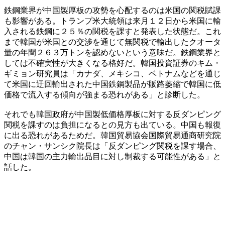
鉄鋼業界が中国製厚板の攻勢を心配するのは米国の関税賦課
も影響がある。トランプ米大統領は来月１２日から米国に輸
入される鉄鋼に２５％の関税を課すと発表した状態だ。これ
まで韓国が米国との交渉を通じて無関税で輸出したクオータ
量の年間２６３万トンを認めないという意味だ。鉄鋼業界と
しては不確実性が大きくなる格好だ。韓国投資証券のキム・
ギミョン研究員は「カナダ、メキシコ、ベトナムなどを通じ
て米国に迂回輸出された中国鉄鋼製品が販路萎縮で韓国に低
価格で流入する傾向が強まる恐れがある」と診断した。
それでも韓国政府が中国製低価格厚板に対する反ダンピング
関税を課すのは負担になるとの見方も出ている。中国も報復
に出る恐れがあるためだ。韓国貿易協会国際貿易通商研究院
のチャン・サンシク院長は「反ダンピング関税を課す場合、
中国は韓国の主力輸出品目に対し制裁する可能性がある」と
話した。