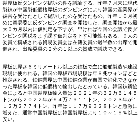
製厚板反ダンピング提訴の件を議論する。昨年７月末に現代
製鉄が中国製低価格厚板のダンピングにより韓国の産業界が
被害を受けたとして提訴したのを受けたもの。昨年１０月初
めに貿易委は反ダンピング調査を開始した。調査開始から最
大５カ月以内に仮判定を下すが、早ければ今回の会議で反ダ
ンピング関税をまず課す仮判定を下す可能性もある。９人の
委員で構成される貿易委員会は在籍委員の過半数の出席で開
催され、出席委員の２分の１以上の賛成で議決できる。
厚板は厚さ６ミリメートル以上の鉄板で主に船舶製造や建設
現場に使われる。韓国の厚板市場規模は年８兆ウォンほどと
推定される。鉄鋼業界は中国鉄鋼企業が自国で消化できなか
った厚板を韓国に低価格で輸出したとみている。韓国鉄鋼協
会によると中国製厚板輸入量は２０２１年の３２万６１４５
トンから２０２２年が６４万７９１１トン、２０２３年が１
１２万２７７４トン、昨年は１１７万９３２８トンと急激に
増えた。通常中国製厚板は韓国製厚板より１０～１５％以上
安い。