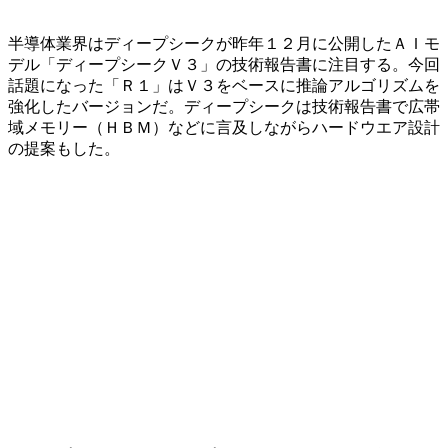
半導体業界はディープシークが昨年１２月に公開したＡＩモ
デル「ディープシークＶ３」の技術報告書に注目する。今回
話題になった「Ｒ１」はＶ３をベースに推論アルゴリズムを
強化したバージョンだ。ディープシークは技術報告書で広帯
域メモリー（ＨＢＭ）などに言及しながらハードウエア設計
の提案もした。