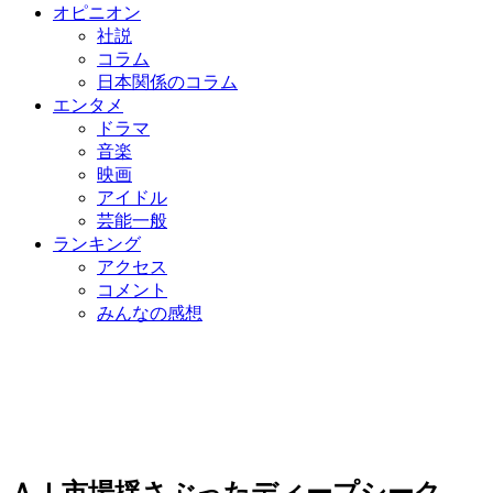
オピニオン
社説
コラム
日本関係のコラム
エンタメ
ドラマ
音楽
映画
アイドル
芸能一般
ランキング
アクセス
コメント
みんなの感想
ＡＩ市場揺さぶったディープシーク…