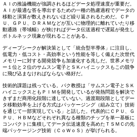
ＡＩの推論機能が強調されるほどデータ処理速度が重要だ。
ＡＩが最適な答を導出するための一種の熟慮過程でデータの
移動と演算が数えきれないほど繰り返されるためだ。ＣＰ
Ｕ、ＧＰＵ、ＤＲＡＭなどが互いに物理的に離れていたり移
動通路（帯域幅）が狭ければデータ伝送過程で遅延が発生し
ボトルネック現象が現れることがある。
ディープシークが解決策として「統合型半導体」に注目し、
低電力・低コスト・高効率という性能を等しく備えた次世代
メモリーに対する開発競争も加速化する兆しだ。世界メモリ
ー１位と２位のサムスン電子とＳＫハイニックスもこの競争
に飛び込まなければならない格好だ。
技術的課題は残っている。パク教授は「サムスン電子とＳＫ
ハイニックスともＰＩＭを開発しているが発熱問題を解決で
きずまだ商用化段階に達していない。過渡期段階としてデー
タ移動効率を上げる方式はパッケージング（組み立て）技術
を通じて一部実現している」と話した。代表的にＣＰＵ、Ｇ
ＰＵ、ＨＢＭなどそれぞれ異なる種類のチップを単一基板に
コンパクトに集積してデータ伝送速度を高めたＴＳＭＣの先
端パッケージング技術（ＣｏＷｏＳ）が挙げられる。