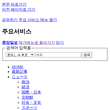
본문 바로가기
이전 페이지로 가기
공유하기
주요 서비스 메뉴 열기
주요서비스
중앙일보
메가메뉴로 돌아가기
닫기
검색어 입력폼
검색
HOME
最新記事
ニュース
政治
経済
国際・日本
北朝鮮
社会・文化
スポーツ