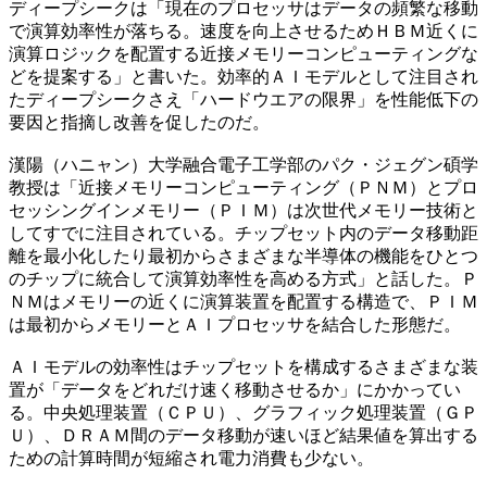
ディープシークは「現在のプロセッサはデータの頻繁な移動
で演算効率性が落ちる。速度を向上させるためＨＢＭ近くに
演算ロジックを配置する近接メモリーコンピューティングな
どを提案する」と書いた。効率的ＡＩモデルとして注目され
たディープシークさえ「ハードウエアの限界」を性能低下の
要因と指摘し改善を促したのだ。
漢陽（ハニャン）大学融合電子工学部のパク・ジェグン碩学
教授は「近接メモリーコンピューティング（ＰＮＭ）とプロ
セッシングインメモリー（ＰＩＭ）は次世代メモリー技術と
してすでに注目されている。チップセット内のデータ移動距
離を最小化したり最初からさまざまな半導体の機能をひとつ
のチップに統合して演算効率性を高める方式」と話した。Ｐ
ＮＭはメモリーの近くに演算装置を配置する構造で、ＰＩＭ
は最初からメモリーとＡＩプロセッサを結合した形態だ。
ＡＩモデルの効率性はチップセットを構成するさまざまな装
置が「データをどれだけ速く移動させるか」にかかってい
る。中央処理装置（ＣＰＵ）、グラフィック処理装置（ＧＰ
Ｕ）、ＤＲＡＭ間のデータ移動が速いほど結果値を算出する
ための計算時間が短縮され電力消費も少ない。