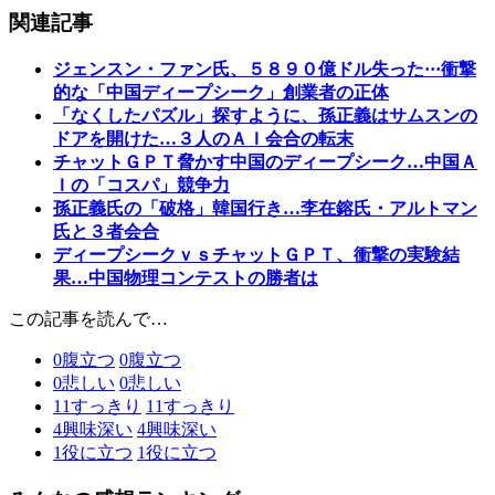
関連記事
ジェンスン・ファン氏、５８９０億ドル失った···衝撃
的な「中国ディープシーク」創業者の正体
「なくしたパズル」探すように、孫正義はサムスンの
ドアを開けた…３人のＡＩ会合の転末
チャットＧＰＴ脅かす中国のディープシーク…中国Ａ
Ｉの「コスパ」競争力
孫正義氏の「破格」韓国行き…李在鎔氏・アルトマン
氏と３者会合
ディープシークｖｓチャットＧＰＴ、衝撃の実験結
果…中国物理コンテストの勝者は
この記事を読んで…
0
腹立つ
0
腹立つ
0
悲しい
0
悲しい
11
すっきり
11
すっきり
4
興味深い
4
興味深い
1
役に立つ
1
役に立つ