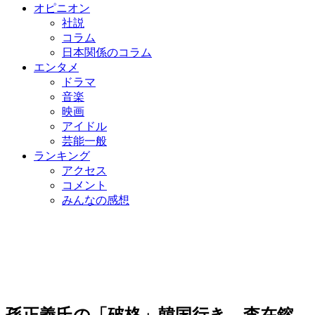
オピニオン
社説
コラム
日本関係のコラム
エンタメ
ドラマ
音楽
映画
アイドル
芸能一般
ランキング
アクセス
コメント
みんなの感想
孫正義氏の「破格」韓国行き…李在鎔