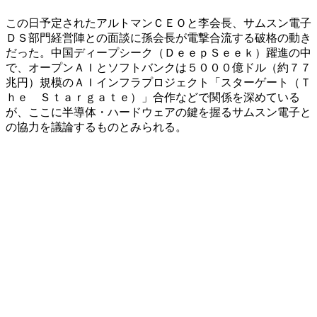
この日予定されたアルトマンＣＥＯと李会長、サムスン電子
ＤＳ部門経営陣との面談に孫会長が電撃合流する破格の動き
だった。中国ディープシーク（ＤｅｅｐＳｅｅｋ）躍進の中
で、オープンＡＩとソフトバンクは５０００億ドル（約７７
兆円）規模のＡＩインフラプロジェクト「スターゲート（Ｔ
ｈｅ Ｓｔａｒｇａｔｅ）」合作などで関係を深めている
が、ここに半導体・ハードウェアの鍵を握るサムスン電子と
の協力を議論するものとみられる。