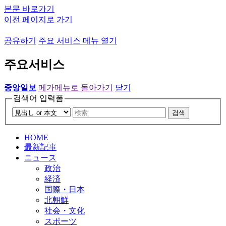
본문 바로가기
이전 페이지로 가기
공유하기
주요 서비스 메뉴 열기
주요서비스
중앙일보
메가메뉴로 돌아가기
닫기
검색어 입력폼
검색
HOME
最新記事
ニュース
政治
経済
国際・日本
北朝鮮
社会・文化
スポーツ