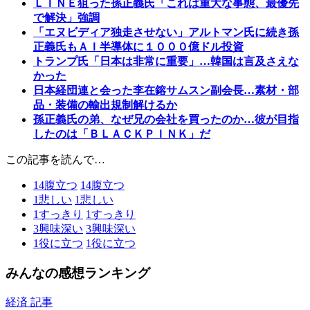
ＬＩＮＥ狙った孫正義氏「これは重大な事態、最優先
で解決」強調
「エヌビディア独走させない」アルトマン氏に続き孫
正義氏もＡＩ半導体に１０００億ドル投資
トランプ氏「日本は非常に重要」…韓国は言及さえな
かった
日本経団連と会った李在鎔サムスン副会長…素材・部
品・装備の輸出規制解けるか
孫正義氏の弟、なぜ兄の会社を買ったのか…彼が目指
したのは「ＢＬＡＣＫＰＩＮＫ」だ
この記事を読んで…
14
腹立つ
14
腹立つ
1
悲しい
1
悲しい
1
すっきり
1
すっきり
3
興味深い
3
興味深い
1
役に立つ
1
役に立つ
みんなの感想ランキング
経済 記事