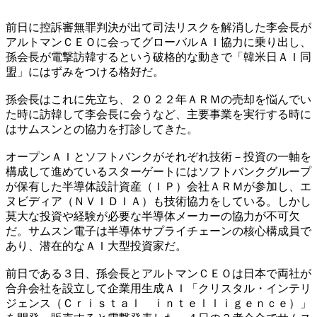
前日に控訴審無罪判決が出て司法リスクを解消した李会長が
アルトマンＣＥＯに会ってグローバルＡＩ協力に乗り出し、
孫会長が電撃訪韓するという破格的な動きで「韓米日ＡＩ同
盟」にはずみをつける格好だ。
孫会長はこれに先立ち、２０２２年ＡＲＭの売却を悩んでい
た時に訪韓して李会長に会うなど、主要事業を実行する時に
はサムスンとの協力を打診してきた。
オープンＡＩとソフトバンクがそれぞれ技術－投資の一軸を
構成して進めているスターゲートにはソフトバンクグループ
が保有した半導体設計資産（ＩＰ）会社ＡＲＭが参加し、エ
ヌビディア（ＮＶＩＤＩＡ）も技術協力をしている。しかし
莫大な投資や経験が必要な半導体メーカーの協力が不可欠
だ。サムスン電子は半導体サプライチェーンの核心構成員で
あり、潜在的なＡＩ大型投資家だ。
前日である３日、孫会長とアルトマンＣＥＯは日本で両社が
合弁会社を設立して企業用生成ＡＩ「クリスタル・インテリ
ジェンス（Ｃｒｉｓｔａｌ ｉｎｔｅｌｌｉｇｅｎｃｅ）」