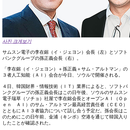
사진 크게보기
サムスン電子の李在鎔（イ・ジェヨン）会長（左）とソフト
バンクグループの孫正義会長（右）。
「李在鎔（イ・ジェヨン）＋孫正義＋サム・アルトマン」の
３者人工知能（ＡＩ）会合が今日、ソウルで開催される。
４日、韓国財界・情報技術（ＩＴ）業界によると、ソフトバ
ンクグループの孫正義会長はこの日午後、ソウルのサムスン
電子瑞草（ソチョ）社屋で李在鎔会長とオープンＡＩ（Ｏｐ
ｅｎ ＡＩ）のサム・アルトマン最高経営責任者（ＣＥＯ）
とともにＡＩ３者協力について話し合う予定だ。孫会長はこ
のためにこの日午前、金浦（キンポ）空港を通じて韓国入り
したことが確認された。