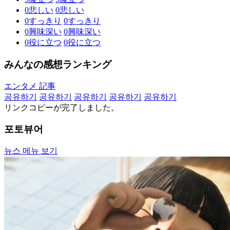
0
悲しい
0
悲しい
0
すっきり
0
すっきり
0
興味深い
0
興味深い
0
役に立つ
0
役に立つ
みんなの感想ランキング
エンタメ 記事
공유하기
공유하기
공유하기
공유하기
공유하기
リンクコピーが完了しました。
포토뷰어
뉴스 메뉴 보기