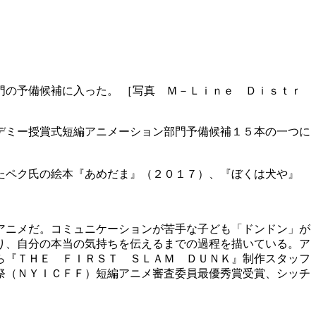
の予備候補に入った。 ［写真 Ｍ－Ｌｉｎｅ Ｄｉｓｔｒ
デミー授賞式短編アニメーション部門予備候補１５本の一つに
たペク氏の絵本『あめだま』（２０１７）、『ぼくは犬や』
アニメだ。コミュニケーションが苦手な子ども「ドンドン」が
り、自分の本当の気持ちを伝えるまでの過程を描いている。ア
ら『ＴＨＥ ＦＩＲＳＴ ＳＬＡＭ ＤＵＮＫ』制作スタッフ
祭（ＮＹＩＣＦＦ）短編アニメ審査委員最優秀賞受賞、シッチ