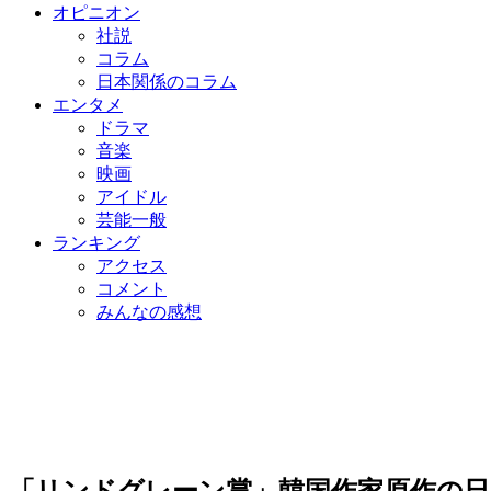
オピニオン
社説
コラム
日本関係のコラム
エンタメ
ドラマ
音楽
映画
アイドル
芸能一般
ランキング
アクセス
コメント
みんなの感想
「リンドグレーン賞」韓国作家原作の日