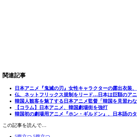
関連記事
日本アニメ『鬼滅の刃』女性キャラクターの露出衣装、
仏、ネットフリックス規制をリード…日本は巨額のアニ
韓国人観客を魅了する日本アニメ監督「韓国を見習わな
【コラム】日本アニメ、韓国劇場街を強打
韓国初の劇場用アニメ『ホン・ギルドン』、日本語のタ
この記事を読んで…
5
腹立つ
5
腹立つ