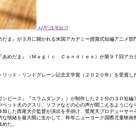
사진 크게보기
めだま』が３月に開かれる米国アカデミー授賞式短編アニメ部門
『あめだま』（Ｍａｇｉｃ Ｃａｎｄｉｅｓ）が第９７回アカ
トリッド・リンドグレーン記念文学賞（２０２０年）を受賞し
ワンピース』『スラムダンク』）が制作した２１分の３Ｄ短編
やペット犬のグスリ、ソファなどの心の声が聞こえるようにな
参加した西尾大介監督が演出を手掛け、鷲尾天プロデューサー
的な情緒を最大限に生かして、昨年ニューヨーク国際児童映画
集めた。