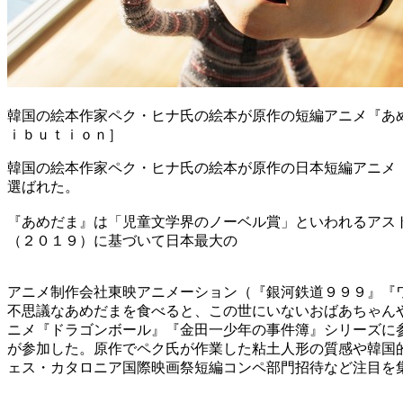
韓国の絵本作家ペク・ヒナ氏の絵本が原作の短編アニメ『あ
ｉｂｕｔｉｏｎ］
韓国の絵本作家ペク・ヒナ氏の絵本が原作の日本短編アニメ
選ばれた。
『あめだま』は「児童文学界のノーベル賞」といわれるアス
（２０１９）に基づいて日本最大の
アニメ制作会社東映アニメーション（『銀河鉄道９９９』『
不思議なあめだまを食べると、この世にいないおばあちゃん
ニメ『ドラゴンボール』『金田一少年の事件簿』シリーズに
が参加した。原作でペク氏が作業した粘土人形の質感や韓国
ェス・カタロニア国際映画祭短編コンペ部門招待など注目を