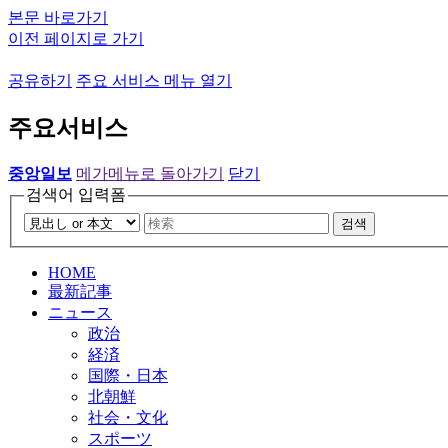
본문 바로가기
이전 페이지로 가기
공유하기
주요 서비스 메뉴 열기
주요서비스
중앙일보
메가메뉴로 돌아가기
닫기
검색어 입력폼
검색
HOME
最新記事
ニュース
政治
経済
国際・日本
北朝鮮
社会・文化
スポーツ