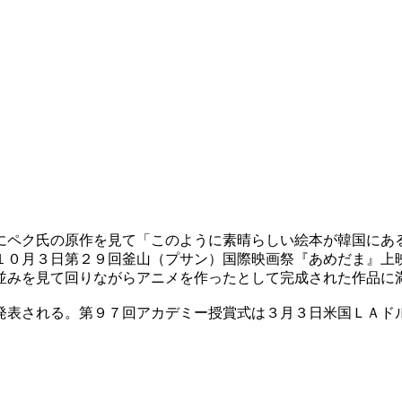
にペク氏の原作を見て「このように素晴らしい絵本が韓国にあ
１０月３日第２９回釜山（プサン）国際映画祭『あめだま』上
並みを見て回りながらアニメを作ったとして完成された作品に
発表される。第９７回アカデミー授賞式は３月３日米国ＬＡド