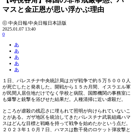
マスと金正恩が思い浮かぶ理由
ⓒ 中央日報/中央日報日本語版
2025.01.07 13:40
0
あ
あ
あ
あ
あ
１日、パレスチナ中央統計局はガザ戦争で約５万５０００人
が死亡したと発表した。開戦から１５カ月間、イスラエル軍
が民間人居住地だけでなく学校と病院、国際機関の事務室に
も爆撃と銃撃を浴びせた結果だ。人種清掃に近い虐殺だ。
ところが虐殺の残忍さに埋もれて照明が向けられていないこ
とがある。ガザ地区を統治してきたパレスチナ武装組織ハマ
スはどんな目標と戦略を持って戦争を始めたかという点だ。
２０２３年１０月７日、ハマスは数千発のロケット弾攻撃と