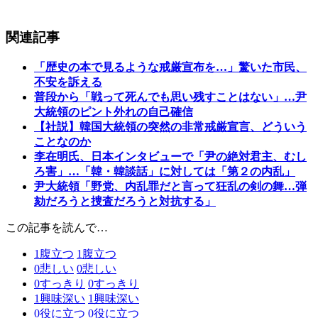
関連記事
「歴史の本で見るような戒厳宣布を…」驚いた市民、
不安を訴える
普段から「戦って死んでも思い残すことはない」…尹
大統領のピント外れの自己確信
【社説】韓国大統領の突然の非常戒厳宣言、どういう
ことなのか
李在明氏、日本インタビューで「尹の絶対君主、むし
ろ害」…「韓・韓談話」に対しては「第２の内乱」
尹大統領「野党、内乱罪だと言って狂乱の剣の舞…弾
劾だろうと捜査だろうと対抗する」
この記事を読んで…
1
腹立つ
1
腹立つ
0
悲しい
0
悲しい
0
すっきり
0
すっきり
1
興味深い
1
興味深い
0
役に立つ
0
役に立つ