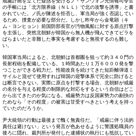
戒厳計画を立てた疑惑を受けるノ・サンウォン元情報司令官
の手帳には「北方限界線（ＮＬＬ）で北の攻撃を誘導」と書
かれていた。ノ氏が陳述を拒否し、軍当局が強く否認してい
るため、捜査が必要な部分だ。しかし昨年から金竜顕（キ
ム・ヨンヒョン）前国防部長官が汚物風船に対する原点打撃
を主張し、突然北朝鮮が韓国から無人機が飛んできてビラを
ばらまいたと非難した事実を考慮すると無視するのも難し
い。
韓国軍当局によると、北朝鮮は首都圏を狙って約３４０門の
長射程砲を配備している。１時間あたり１万６０００発を撃
つことができる戦力だ。性能改良を続けてきた短距離弾道ミ
サイルと混ぜて使用すれば韓国の迎撃体系で完全に防げると
は断言できない。実際に原点を打撃する場合、北朝鮮が戒厳
の名分を与える程度の制限的な対応をするという自信はどこ
から出てきたのか気になる。戒厳勢力は反国家勢力の剔抉の
ためなら「その程度」の被害は甘受すべきという考えを持っ
ていたのだろうか。
尹大統領の行動は最後まで醜く無責任だ。「戒厳に伴う法的
責任は避けない」という発言が色あせるように警護処職員の
後ろに隠れ、裁判所が発付した逮捕状の執行にも抵抗してい