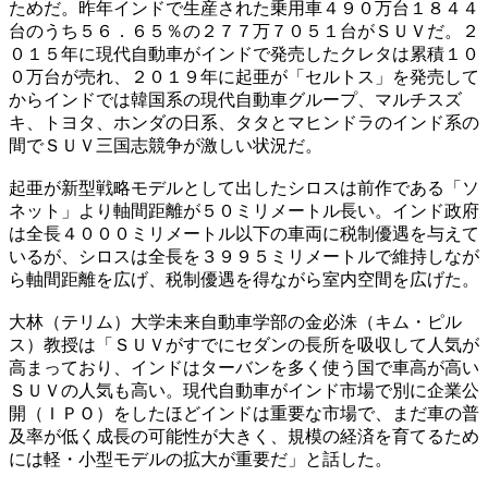
ためだ。昨年インドで生産された乗用車４９０万台１８４４
台のうち５６．６５％の２７７万７０５１台がＳＵＶだ。２
０１５年に現代自動車がインドで発売したクレタは累積１０
０万台が売れ、２０１９年に起亜が「セルトス」を発売して
からインドでは韓国系の現代自動車グループ、マルチスズ
キ、トヨタ、ホンダの日系、タタとマヒンドラのインド系の
間でＳＵＶ三国志競争が激しい状況だ。
起亜が新型戦略モデルとして出したシロスは前作である「ソ
ネット」より軸間距離が５０ミリメートル長い。インド政府
は全長４０００ミリメートル以下の車両に税制優遇を与えて
いるが、シロスは全長を３９９５ミリメートルで維持しなが
ら軸間距離を広げ、税制優遇を得ながら室内空間を広げた。
大林（テリム）大学未来自動車学部の金必洙（キム・ピル
ス）教授は「ＳＵＶがすでにセダンの長所を吸収して人気が
高まっており、インドはターバンを多く使う国で車高が高い
ＳＵＶの人気も高い。現代自動車がインド市場で別に企業公
開（ＩＰＯ）をしたほどインドは重要な市場で、まだ車の普
及率が低く成長の可能性が大きく、規模の経済を育てるため
には軽・小型モデルの拡大が重要だ」と話した。