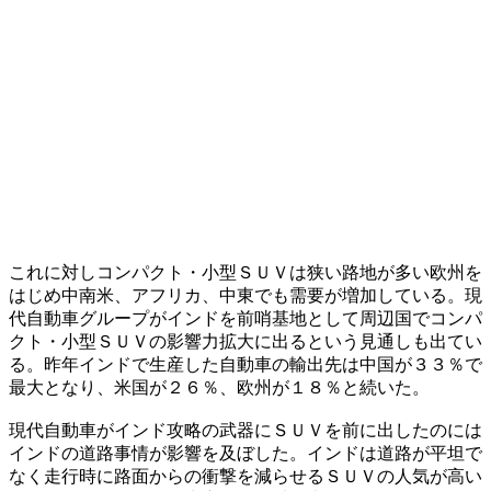
これに対しコンパクト・小型ＳＵＶは狭い路地が多い欧州を
はじめ中南米、アフリカ、中東でも需要が増加している。現
代自動車グループがインドを前哨基地として周辺国でコンパ
クト・小型ＳＵＶの影響力拡大に出るという見通しも出てい
る。昨年インドで生産した自動車の輸出先は中国が３３％で
最大となり、米国が２６％、欧州が１８％と続いた。
現代自動車がインド攻略の武器にＳＵＶを前に出したのには
インドの道路事情が影響を及ぼした。インドは道路が平坦で
なく走行時に路面からの衝撃を減らせるＳＵＶの人気が高い