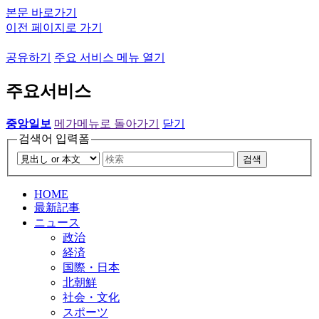
본문 바로가기
이전 페이지로 가기
공유하기
주요 서비스 메뉴 열기
주요서비스
중앙일보
메가메뉴로 돌아가기
닫기
검색어 입력폼
검색
HOME
最新記事
ニュース
政治
経済
国際・日本
北朝鮮
社会・文化
スポーツ