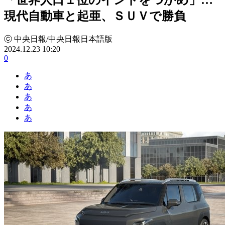
現代自動車と起亜、ＳＵＶで勝負
ⓒ 中央日報/中央日報日本語版
2024.12.23 10:20
0
あ
あ
あ
あ
あ