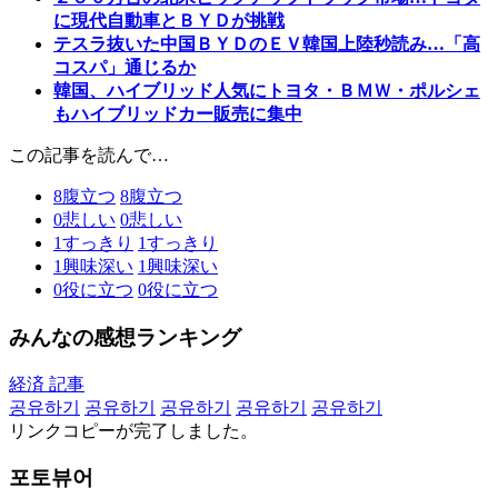
に現代自動車とＢＹＤが挑戦
テスラ抜いた中国ＢＹＤのＥＶ韓国上陸秒読み…「高
コスパ」通じるか
韓国、ハイブリッド人気にトヨタ・ＢＭＷ・ポルシェ
もハイブリッドカー販売に集中
この記事を読んで…
8
腹立つ
8
腹立つ
0
悲しい
0
悲しい
1
すっきり
1
すっきり
1
興味深い
1
興味深い
0
役に立つ
0
役に立つ
みんなの感想ランキング
経済 記事
공유하기
공유하기
공유하기
공유하기
공유하기
リンクコピーが完了しました。
포토뷰어