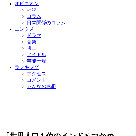
オピニオン
社説
コラム
日本関係のコラム
エンタメ
ドラマ
音楽
映画
アイドル
芸能一般
ランキング
アクセス
コメント
みんなの感想
「世界人口１位のインドをつかめ」…