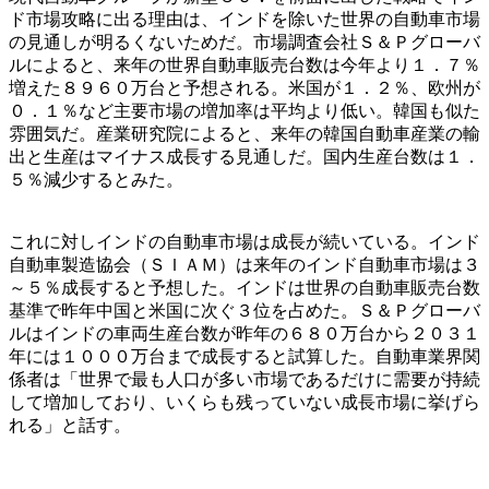
ド市場攻略に出る理由は、インドを除いた世界の自動車市場
の見通しが明るくないためだ。市場調査会社Ｓ＆Ｐグローバ
ルによると、来年の世界自動車販売台数は今年より１．７％
増えた８９６０万台と予想される。米国が１．２％、欧州が
０．１％など主要市場の増加率は平均より低い。韓国も似た
雰囲気だ。産業研究院によると、来年の韓国自動車産業の輸
出と生産はマイナス成長する見通しだ。国内生産台数は１．
５％減少するとみた。
これに対しインドの自動車市場は成長が続いている。インド
自動車製造協会（ＳＩＡＭ）は来年のインド自動車市場は３
～５％成長すると予想した。インドは世界の自動車販売台数
基準で昨年中国と米国に次ぐ３位を占めた。Ｓ＆Ｐグローバ
ルはインドの車両生産台数が昨年の６８０万台から２０３１
年には１０００万台まで成長すると試算した。自動車業界関
係者は「世界で最も人口が多い市場であるだけに需要が持続
して増加しており、いくらも残っていない成長市場に挙げら
れる」と話す。