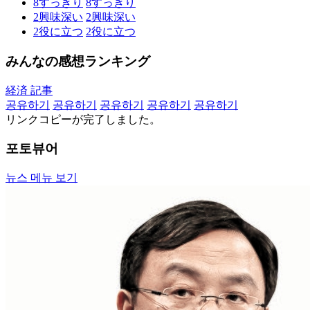
8
すっきり
8
すっきり
2
興味深い
2
興味深い
2
役に立つ
2
役に立つ
みんなの感想ランキング
経済 記事
공유하기
공유하기
공유하기
공유하기
공유하기
リンクコピーが完了しました。
포토뷰어
뉴스 메뉴 보기