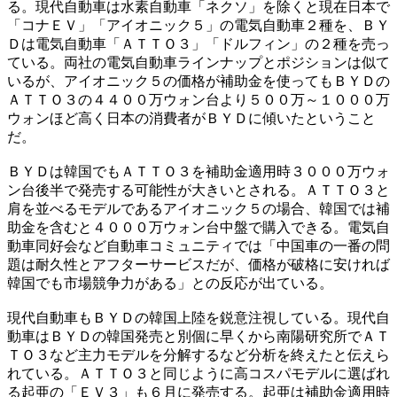
る。現代自動車は水素自動車「ネクソ」を除くと現在日本で
「コナＥＶ」「アイオニック５」の電気自動車２種を、ＢＹ
Ｄは電気自動車「ＡＴＴＯ３」「ドルフィン」の２種を売っ
ている。両社の電気自動車ラインナップとポジションは似て
いるが、アイオニック５の価格が補助金を使ってもＢＹＤの
ＡＴＴＯ３の４４００万ウォン台より５００万～１０００万
ウォンほど高く日本の消費者がＢＹＤに傾いたということ
だ。
ＢＹＤは韓国でもＡＴＴＯ３を補助金適用時３０００万ウォ
ン台後半で発売する可能性が大きいとされる。ＡＴＴＯ３と
肩を並べるモデルであるアイオニック５の場合、韓国では補
助金を含むと４０００万ウォン台中盤で購入できる。電気自
動車同好会など自動車コミュニティでは「中国車の一番の問
題は耐久性とアフターサービスだが、価格が破格に安ければ
韓国でも市場競争力がある」との反応が出ている。
現代自動車もＢＹＤの韓国上陸を鋭意注視している。現代自
動車はＢＹＤの韓国発売と別個に早くから南陽研究所でＡＴ
ＴＯ３など主力モデルを分解するなど分析を終えたと伝えら
れている。ＡＴＴＯ３と同じように高コスパモデルに選ばれ
る起亜の「ＥＶ３」も６月に発売する。起亜は補助金適用時