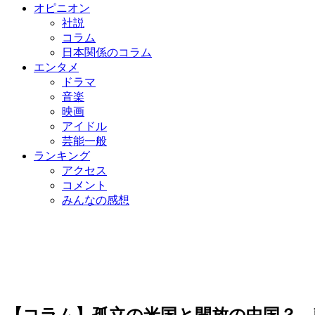
オピニオン
社説
コラム
日本関係のコラム
エンタメ
ドラマ
音楽
映画
アイドル
芸能一般
ランキング
アクセス
コメント
みんなの感想
【コラム】孤立の米国と開放の中国？ 