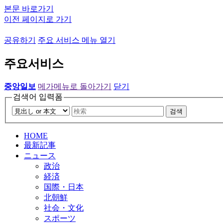
본문 바로가기
이전 페이지로 가기
공유하기
주요 서비스 메뉴 열기
주요서비스
중앙일보
메가메뉴로 돌아가기
닫기
검색어 입력폼
검색
HOME
最新記事
ニュース
政治
経済
国際・日本
北朝鮮
社会・文化
スポーツ