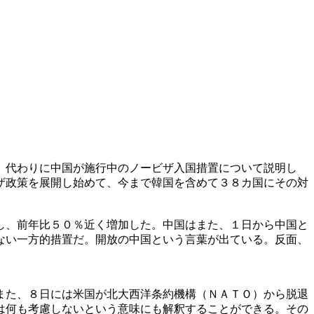
。代わりに中国が施行中のノービザ入国措置について説明し
ザ政策を展開し始めて、今まで韓国を含めて３８カ国にその対
し、前年比５０％近く増加した。中国はまた、１日から中国と
ない一方的措置だ。開放の中国という言葉が出ている。反面、
また、８日には米国が北大西洋条約機構（ＮＡＴＯ）から脱退
は何も考慮しないという意味にも解釈することができる。その