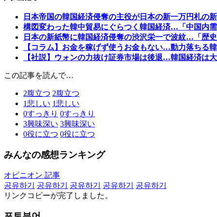
日本帝国の韓国経済侵奪の主役が日本の新一万円札の新
構図変わった韓中貿易にぐらつく韓国経済…「中国内需
日本の新紙幣に韓国経済侵奪の渋沢栄一で波紋…「歴史
【コラム】お金を稼げず使うお金もない…動力落ちる韓
【社説】ウォンの力抜け証券市場は後退…韓国経済は大
この記事を読んで…
2
腹立つ
2
腹立つ
1
悲しい
1
悲しい
0
すっきり
0
すっきり
3
興味深い
3
興味深い
0
役に立つ
0
役に立つ
みんなの感想ランキング
オピニオン 記事
공유하기
공유하기
공유하기
공유하기
공유하기
リンクコピーが完了しました。
포토뷰어