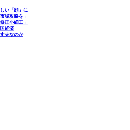
しい「顔」に
市場攻略を」
修正小細工」
国経済
丈夫なのか