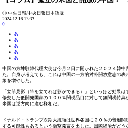
ⓒ 中央日報/中央日報日本語版
2024.12.16 13:33
0
あ
あ
あ
あ
あ
中国の方坤駐韓代理大使は今月２日に開かれた２０２４韓中
た。自身が考えても、これは中国の一方的対外開放意志の表
象を増やした。
「立竿見影（竿を立てれば影ができる）」というほど効果は
修交した低開発国家の１００％関税品目に対して無関税特典
米国は逆方向に進む様相だ。
ドナルド・トランプ次期大統領は世界各国に２０％の普遍関
する可能性もあるという衝撃発言を出した。国際経済がどう