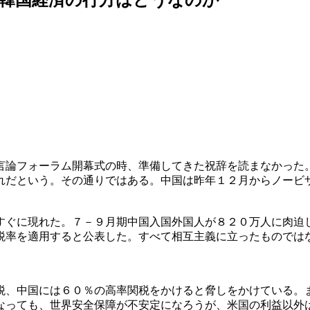
言論フォーラム開幕式の時、準備してきた祝辞を読まなかった
れだという。その通りではある。中国は昨年１２月からノービ
すぐに現れた。７－９月期中国入国外国人が８２０万人に肉迫
税率を適用すると公表した。すべて相互主義に立ったものでは
税、中国には６０％の高率関税をかけると脅しをかけている。
なっても、世界安全保障が不安定になろうが、米国の利益以外