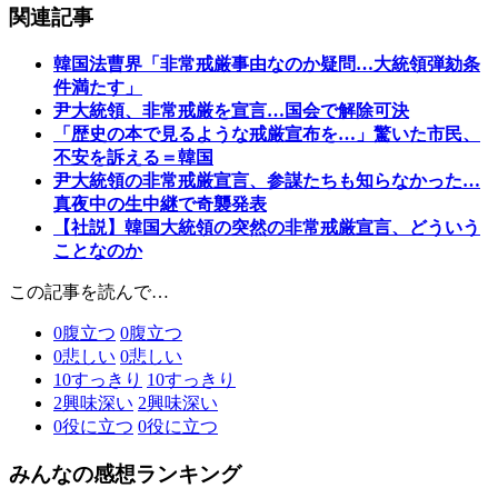
関連記事
韓国法曹界「非常戒厳事由なのか疑問…大統領弾劾条
件満たす」
尹大統領、非常戒厳を宣言…国会で解除可決
「歴史の本で見るような戒厳宣布を…」驚いた市民、
不安を訴える＝韓国
尹大統領の非常戒厳宣言、参謀たちも知らなかった…
真夜中の生中継で奇襲発表
【社説】韓国大統領の突然の非常戒厳宣言、どういう
ことなのか
この記事を読んで…
0
腹立つ
0
腹立つ
0
悲しい
0
悲しい
10
すっきり
10
すっきり
2
興味深い
2
興味深い
0
役に立つ
0
役に立つ
みんなの感想ランキング