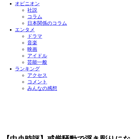
オピニオン
社説
コラム
日本関係のコラム
エンタメ
ドラマ
音楽
映画
アイドル
芸能一般
ランキング
アクセス
コメント
みんなの感想
【中央時評】戒厳騒動で浮き彫りにな