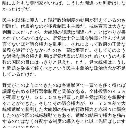
離にまともな専門家がいれば、こうした間違った判断はしな
かったはずだ。
民主化以降に導入した現行政治制度の効用が消えているのも
問題だ。代表的なのが多数制民主主義だ。戒厳宣言は大きな
判断ミスだったが、大統領の談話は間違ったことばかりが書
かれているのではない。野党は十分に議会独裁と呼んでも過
言でないほど議会権力を乱用し、それによって政府の正常な
業務を遂行できなかったのも一部は事実だ。そしてそのよう
な過激な議会権力乱用は野党代表の防弾のためというのも多
数の国民の目にはっきりと見えた。ただ、尹大統領はこうし
た問題を妥協で解くべきという民主主義的な政治信念が不足
しているだけだ。
野党がこのようにできたのは各選挙区で一票でも多く得れば
議席を占める現行選挙制度と関係がある。全体投票の４５％
が死票となり、５０．５％を得票した民主党は国会を掌握す
ることができた。そしてその議会権力が、０．７３％差で大
統領選挙で勝利した大統領の独占的行政権力と赤裸々に衝突
したのが今回の戒厳騒動でもある。選挙の結果で権力を独占
するのではなく分配する制度の導入をこれ以上先延ばしにす
ることはできない。