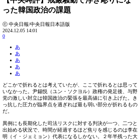
った韓国政治の課題
ⓒ 中央日報/中央日報日本語版
2024.12.05 14:01
0
あ
あ
あ
あ
あ
どこかで折れるとは考えていたが、ここで折れるとは思って
いなかった。尹錫悦（ユン・ソクヨル）政権の発足後、与野
党の激しい対立は韓国政治の緊張を最高値に引き上げた。き
っ抗した圧力が臨界点を過ぎれば最も弱い部分が折れるもの
だ。
異例にも長期化した司法リスクに対する判決が一つ、二つと
出始める状況で、時間が経過するほど焦りを感じるのは李在
明（イ・ジェミョン）代表になるしかない。２年半残った大