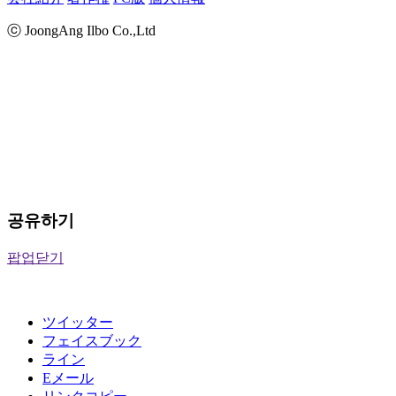
ⓒ JoongAng Ilbo Co.,Ltd
공유하기
팝업닫기
ツイッター
フェイスブック
ライン
Eメール