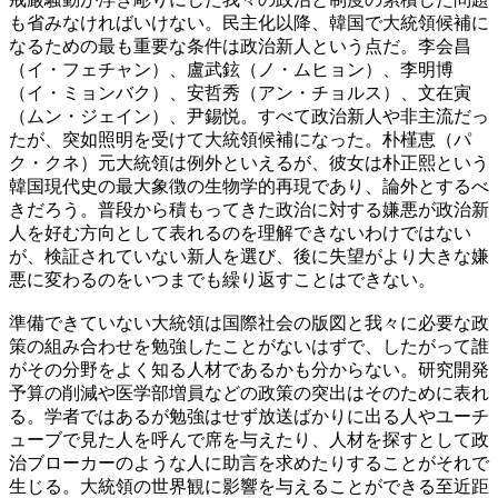
も省みなければいけない。民主化以降、韓国で大統領候補に
なるための最も重要な条件は政治新人という点だ。李会昌
（イ・フェチャン）、盧武鉉（ノ・ムヒョン）、李明博
（イ・ミョンバク）、安哲秀（アン・チョルス）、文在寅
（ムン・ジェイン）、尹錫悦。すべて政治新人や非主流だっ
たが、突如照明を受けて大統領候補になった。朴槿恵（パ
ク・クネ）元大統領は例外といえるが、彼女は朴正熙という
韓国現代史の最大象徴の生物学的再現であり、論外とするべ
きだろう。普段から積もってきた政治に対する嫌悪が政治新
人を好む方向として表れるのを理解できないわけではない
が、検証されていない新人を選び、後に失望がより大きな嫌
悪に変わるのをいつまでも繰り返すことはできない。
準備できていない大統領は国際社会の版図と我々に必要な政
策の組み合わせを勉強したことがないはずで、したがって誰
がその分野をよく知る人材であるかも分からない。研究開発
予算の削減や医学部増員などの政策の突出はそのために表れ
る。学者ではあるが勉強はせず放送ばかりに出る人やユーチ
ューブで見た人を呼んで席を与えたり、人材を探すとして政
治ブローカーのような人に助言を求めたりすることがそれで
生じる。大統領の世界観に影響を与えることができる至近距