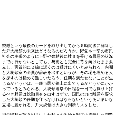
戒厳という最後のカードを取り出してから６時間後に解除し
た尹大統領の未来はどうなるのだろうか。野党や一部の市民
社会の主張のように下野や弾劾後に捜査を受ける最悪の状況
までは行かないとしても、与党とも完全に背を向けたまま孤
立し、実質的に２線に退くのは避けにくいとみられる。内閣
と大統領室の全員が辞表を出すというが、その場を埋める人
を探すのは極めて難しいだろう。任期を満たせないことが生
じるかどうかは、一般市民が路上に出てくるかどうかにかか
っているとみられる。大統領選挙の日程を一日でも操り上げ
るべき野党は総動員令を出すはずで、国民の力は離党を要求
した大統領の任期を守らなければならないというあいまいな
立場に置かれる。尹大統領は大きな判断ミスをした。
戒厳騒動が浮き彫りにした我々の政治と制度の累積した問題