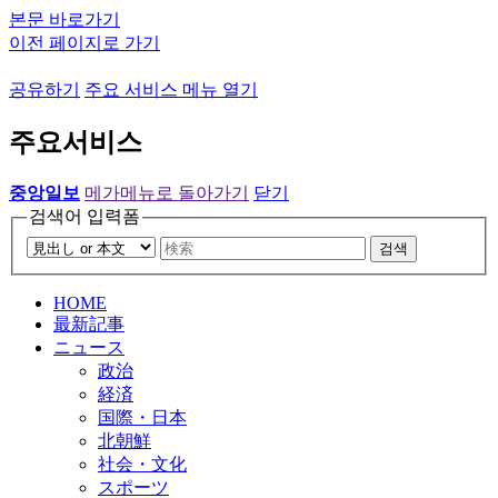
본문 바로가기
이전 페이지로 가기
공유하기
주요 서비스 메뉴 열기
주요서비스
중앙일보
메가메뉴로 돌아가기
닫기
검색어 입력폼
검색
HOME
最新記事
ニュース
政治
経済
国際・日本
北朝鮮
社会・文化
スポーツ