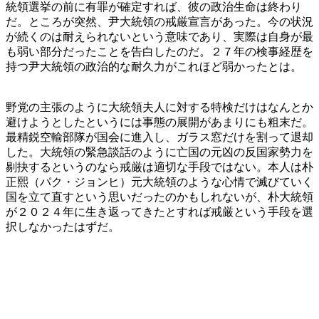
統領選挙の前に有罪が確定すれば、彼の政治生命は終わり
だ。ところが突然、尹大統領の戒厳宣言があった。今の状況
が続くのは耐えられないという意味であり、実際は自身が最
も弱い部分だったことを告白したのだ。２７年の検事経歴を
持つ尹大統領の政治的な耐久力がこれほど弱かったとは。
野党の主張のように大統領夫人に対する特検だけはなんとか
避けようとしたというには事態の展開があまりにも粗末だ。
最精鋭空輸部隊が国会に進入し、ガラス窓だけを割って退却
した。大統領の緊急談話のように亡国の元凶の反国家勢力を
剔抉するというのなら戒厳は適切な手段ではない。本人は朴
正熙（パク・ジョンヒ）元大統領のような心情で滅びていく
国を立て直すという思いだったのかもしれないが、朴大統領
が２０２４年に生き返ってきたとすれば戒厳という手段を選
択しなかったはずだ。