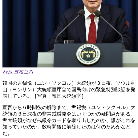
사진 크게보기
韓国の尹錫悦（ユン・ソクヨル）大統領が３日夜、ソウル竜
山（ヨンサン）大統領室庁舎で国民向けの緊急特別談話を発
表している。［写真 韓国大統領室］
宣言から６時間後の解除まで、尹錫悦（ユン・ソクヨル）大
統領の３日深夜の非常戒厳発令はいくつかの疑問点がある。
尹大統領がなぜ戒厳令カードを取り出したのか、誰がこれを
知っていたのか、数時間後に解除したのは何のためかなど
だ。