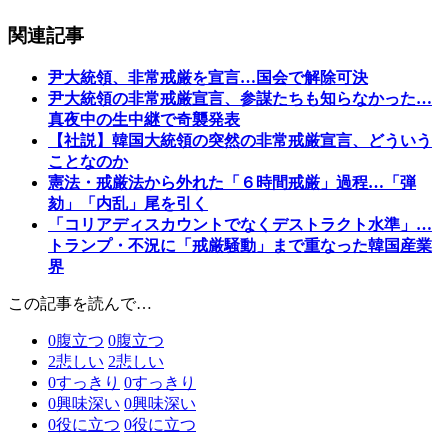
関連記事
尹大統領、非常戒厳を宣言…国会で解除可決
尹大統領の非常戒厳宣言、参謀たちも知らなかった…
真夜中の生中継で奇襲発表
【社説】韓国大統領の突然の非常戒厳宣言、どういう
ことなのか
憲法・戒厳法から外れた「６時間戒厳」過程…「弾
劾」「内乱」尾を引く
「コリアディスカウントでなくデストラクト水準」…
トランプ・不況に「戒厳騒動」まで重なった韓国産業
界
この記事を読んで…
0
腹立つ
0
腹立つ
2
悲しい
2
悲しい
0
すっきり
0
すっきり
0
興味深い
0
興味深い
0
役に立つ
0
役に立つ