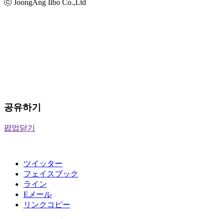
ⓒ JoongAng Ilbo Co.,Ltd
공유하기
팝업닫기
ツイッター
フェイスブック
ライン
Eメール
リンクコピー