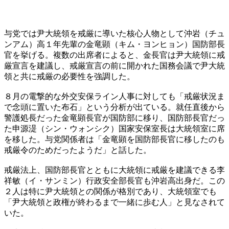
与党では尹大統領を戒厳に導いた核心人物として沖岩（チュ
ンアム）高１年先輩の金竜顕（キム・ヨンヒョン）国防部長
官を挙げる。複数の出席者によると、金長官は尹大統領に戒
厳宣言を建議し、戒厳宣言の前に開かれた国務会議で尹大統
領と共に戒厳の必要性を強調した。
８月の電撃的な外交安保ライン人事に対しても「戒厳状況ま
で念頭に置いた布石」という分析が出ている。就任直後から
警護処長だった金竜顕長官が国防部に移り、国防部長官だっ
た申源湜（シン・ウォンシク）国家安保室長は大統領室に席
を移した。与党関係者は「金竜顕を国防部長官に移したのも
戒厳令のためだったようだ」と話した。
戒厳法上、国防部長官とともに大統領に戒厳を建議できる李
祥敏（イ・サンミン）行政安全部長官も沖岩高出身だ。この
２人は特に尹大統領との関係が格別であり、大統領室でも
「尹大統領と政権が終わるまで一緒に歩む人」と見なされて
いた。