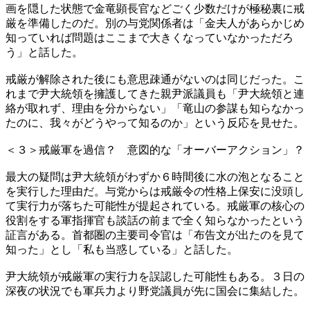
画を隠した状態で金竜顕長官などごく少数だけが極秘裏に戒
厳を準備したのだ。別の与党関係者は「金夫人があらかじめ
知っていれば問題はここまで大きくなっていなかっただろ
う」と話した。
戒厳が解除された後にも意思疎通がないのは同じだった。こ
れまで尹大統領を擁護してきた親尹派議員も「尹大統領と連
絡が取れず、理由を分からない」「竜山の参謀も知らなかっ
たのに、我々がどうやって知るのか」という反応を見せた。
＜３＞戒厳軍を過信？ 意図的な「オーバーアクション」？
最大の疑問は尹大統領がわずか６時間後に水の泡となること
を実行した理由だ。与党からは戒厳令の性格上保安に没頭し
て実行力が落ちた可能性が提起されている。戒厳軍の核心の
役割をする軍指揮官も談話の前まで全く知らなかったという
証言がある。首都圏の主要司令官は「布告文が出たのを見て
知った」とし「私も当惑している」と話した。
尹大統領が戒厳軍の実行力を誤認した可能性もある。３日の
深夜の状況でも軍兵力より野党議員が先に国会に集結した。