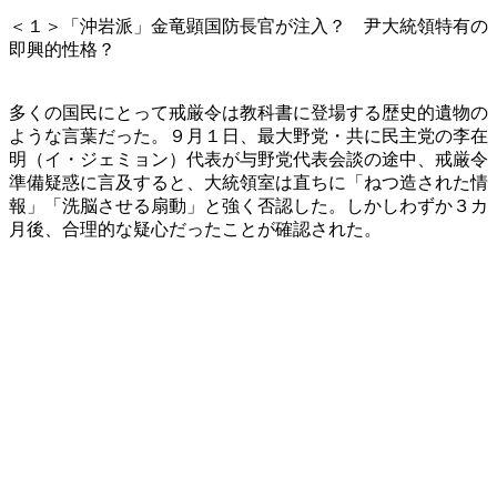
＜１＞「沖岩派」金竜顕国防長官が注入？ 尹大統領特有の
即興的性格？
多くの国民にとって戒厳令は教科書に登場する歴史的遺物の
ような言葉だった。９月１日、最大野党・共に民主党の李在
明（イ・ジェミョン）代表が与野党代表会談の途中、戒厳令
準備疑惑に言及すると、大統領室は直ちに「ねつ造された情
報」「洗脳させる扇動」と強く否認した。しかしわずか３カ
月後、合理的な疑心だったことが確認された。