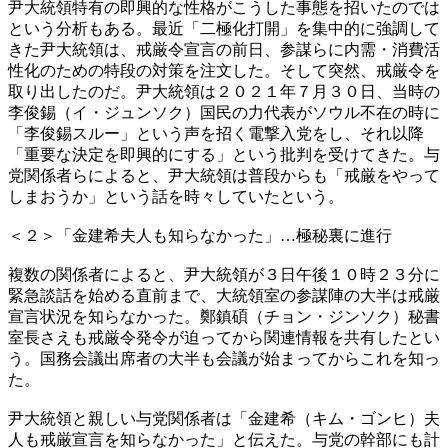
尹大統領特有の即興的な性格がこうした事態を招いたのでは
という分析もある。最近「二極化打開」を集中的に強調して
きた尹大統領は、戒厳令宣言の前日、参謀らに内需・消費活
性化のための特段の対策を注文した。そして突然、戒厳令を
取り出したのだ。尹大統領は２０２１年７月３０日、当時の
李俊錫（イ・ジュンソク）国民の力代表がソウル不在の時に
「李俊錫スルー」という声を招く電撃入党をし、それ以降
「重要な決定を即興的にする」という批判を受けてきた。与
党関係者らによると、尹大統領は普段からも「戒厳をやって
しまおうか」という話を時々していたという。
＜２＞「金建希夫人も知らなかった」…極秘裏に進行
複数の関係者によると、尹大統領が３日午後１０時２３分に
緊急談話を始める直前まで、大統領室の参謀陣の大半は戒厳
宣言状況を知らなかった。鄭鎮碩（チョン・ジンソク）秘書
室長さえも戒厳令発令が迫ってから関連情報を共有したとい
う。国務会議出席者の大半も会議が始まってからこれを知っ
た。
尹大統領と親しい与党関係者は「金建希（キム・ゴンヒ）夫
人も戒厳宣言を知らなかった」と伝えた。与党の幹部にも計