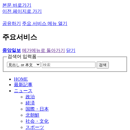
본문 바로가기
이전 페이지로 가기
공유하기
주요 서비스 메뉴 열기
주요서비스
중앙일보
메가메뉴로 돌아가기
닫기
검색어 입력폼
검색
HOME
最新記事
ニュース
政治
経済
国際・日本
北朝鮮
社会・文化
スポーツ