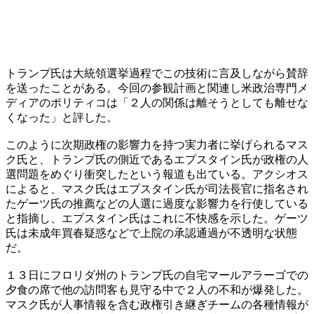
トランプ氏は大統領選挙過程でこの技術に言及しながら賛辞
を送ったことがある。今回の参観計画と関連し米政治専門メ
ディアのポリティコは「２人の関係は離そうとしても離せな
くなった」と評した。
このように次期政権の影響力を持つ実力者に挙げられるマス
ク氏と、トランプ氏の側近であるエプスタイン氏が政権の人
選問題をめぐり衝突したという報道も出ている。アクシオス
によると、マスク氏はエプスタイン氏が司法長官に指名され
たゲーツ氏の推薦などの人選に過度な影響力を行使している
と指摘し、エプスタイン氏はこれに不快感を示した。ゲーツ
氏は未成年買春疑惑などで上院の承認通過が不透明な状態
だ。
１３日にフロリダ州のトランプ氏の自宅マールアラーゴでの
夕食の席で他の訪問客も見守る中で２人の不和が爆発した。
マスク氏が人事情報を含む政権引き継ぎチームの各種情報が