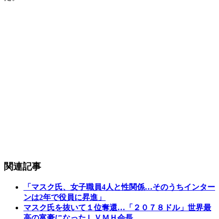
関連記事
「マスク氏、女子職員4人と性関係…そのうちインター
ンは2年で役員に昇進」
マスク氏を抜いて１位奪還…「２０７８ドル」世界最
高の富豪になったＬＶＭＨ会長