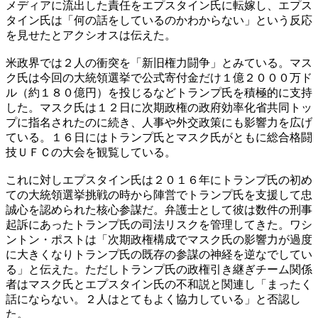
メディアに流出した責任をエプスタイン氏に転嫁し、エプス
タイン氏は「何の話をしているのかわからない」という反応
を見せたとアクシオスは伝えた。
米政界では２人の衝突を「新旧権力闘争」とみている。マス
ク氏は今回の大統領選挙で公式寄付金だけ１億２０００万ド
ル（約１８０億円）を投じるなどトランプ氏を積極的に支持
した。マスク氏は１２日に次期政権の政府効率化省共同トッ
プに指名されたのに続き、人事や外交政策にも影響力を広げ
ている。１６日にはトランプ氏とマスク氏がともに総合格闘
技ＵＦＣの大会を観覧している。
これに対しエプスタイン氏は２０１６年にトランプ氏の初め
ての大統領選挙挑戦の時から陣営でトランプ氏を支援して忠
誠心を認められた核心参謀だ。弁護士として彼は数件の刑事
起訴にあったトランプ氏の司法リスクを管理してきた。ワシ
ントン・ポストは「次期政権構成でマスク氏の影響力が過度
に大きくなりトランプ氏の既存の参謀の神経を逆なでしてい
る」と伝えた。ただしトランプ氏の政権引き継ぎチーム関係
者はマスク氏とエプスタイン氏の不和説と関連し「まったく
話にならない。２人はとてもよく協力している」と否認し
た。