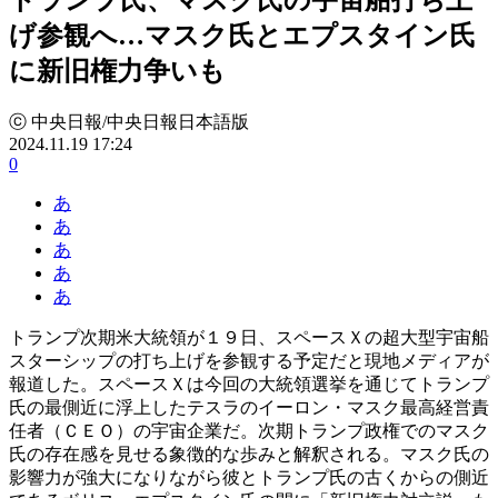
げ参観へ…マスク氏とエプスタイン氏
に新旧権力争いも
ⓒ 中央日報/中央日報日本語版
2024.11.19 17:24
0
あ
あ
あ
あ
あ
トランプ次期米大統領が１９日、スペースＸの超大型宇宙船
スターシップの打ち上げを参観する予定だと現地メディアが
報道した。スペースＸは今回の大統領選挙を通じてトランプ
氏の最側近に浮上したテスラのイーロン・マスク最高経営責
任者（ＣＥＯ）の宇宙企業だ。次期トランプ政権でのマスク
氏の存在感を見せる象徴的な歩みと解釈される。マスク氏の
影響力が強大になりながら彼とトランプ氏の古くからの側近