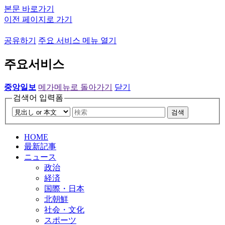
본문 바로가기
이전 페이지로 가기
공유하기
주요 서비스 메뉴 열기
주요서비스
중앙일보
메가메뉴로 돌아가기
닫기
검색어 입력폼
검색
HOME
最新記事
ニュース
政治
経済
国際・日本
北朝鮮
社会・文化
スポーツ