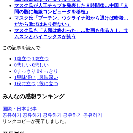
マスク氏が人工チップを発表した８時間後…中国「人
間の脳に無線コンピュータを移植」
マスク氏「プーチン、ウクライナ戦から退けば暗殺…
だから敗北はあり得ない」
マスク氏も「人類は終わった」…動画も作るＡＩ、サ
ムスンとハイニックスが笑う
この記事を読んで…
1
腹立つ
1
腹立つ
0
悲しい
0
悲しい
0
すっきり
0
すっきり
1
興味深い
1
興味深い
1
役に立つ
1
役に立つ
みんなの感想ランキング
国際・日本 記事
공유하기
공유하기
공유하기
공유하기
공유하기
リンクコピーが完了しました。