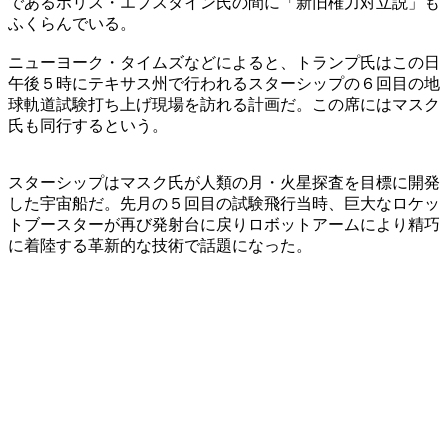
であるボリス・エプスタイン氏の間に「新旧権力対立説」も
ふくらんでいる。
ニューヨーク・タイムズなどによると、トランプ氏はこの日
午後５時にテキサス州で行われるスターシップの６回目の地
球軌道試験打ち上げ現場を訪れる計画だ。この席にはマスク
氏も同行するという。
スターシップはマスク氏が人類の月・火星探査を目標に開発
した宇宙船だ。先月の５回目の試験飛行当時、巨大なロケッ
トブースターが再び発射台に戻りロボットアームにより精巧
に着陸する革新的な技術で話題になった。