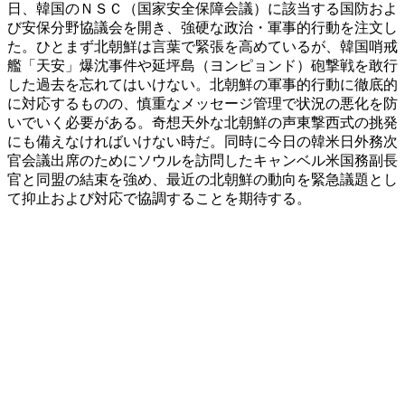
日、韓国のＮＳＣ（国家安全保障会議）に該当する国防およ
び安保分野協議会を開き、強硬な政治・軍事的行動を注文し
た。ひとまず北朝鮮は言葉で緊張を高めているが、韓国哨戒
艦「天安」爆沈事件や延坪島（ヨンピョンド）砲撃戦を敢行
した過去を忘れてはいけない。北朝鮮の軍事的行動に徹底的
に対応するものの、慎重なメッセージ管理で状況の悪化を防
いでいく必要がある。奇想天外な北朝鮮の声東撃西式の挑発
にも備えなければいけない時だ。同時に今日の韓米日外務次
官会議出席のためにソウルを訪問したキャンベル米国務副長
官と同盟の結束を強め、最近の北朝鮮の動向を緊急議題とし
て抑止および対応で協調することを期待する。