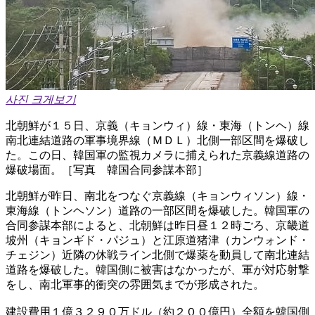
사진 크게보기
北朝鮮が１５日、京義（キョンウィ）線・東海（トンヘ）線
南北連結道路の軍事境界線（ＭＤＬ）北側一部区間を爆破し
た。この日、韓国軍の監視カメラに捕えられた京義線道路の
爆破場面。［写真 韓国合同参謀本部］
北朝鮮が昨日、南北をつなぐ京義線（キョンウィソン）線・
東海線（トンヘソン）道路の一部区間を爆破した。韓国軍の
合同参謀本部によると、北朝鮮は昨日昼１２時ごろ、京畿道
坡州（キョンギド・パジュ）と江原道猪津（カンウォンド・
チェジン）近隣の休戦ライン北側で爆薬を動員して南北連結
道路を爆破した。韓国側に被害はなかったが、軍が対応射撃
をし、南北軍事的衝突の雰囲気までが形成された。
建設費用１億３２９０万ドル（約２００億円）全額を韓国側