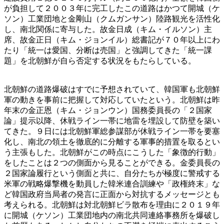
が負担して２００３年に完工したこの道路はかつて開城（ケ
ソン）工業団地と金剛山（クムガンサン）陸路観光を活性化
し、南北関係に寄与した。故金日成（キム・イルソン）主
席、故金正日（キム・ジョンイル）総書記が７０年以上にわ
たり「統一は愛国、分断は売国」と強調してきた「統一課
題」を北朝鮮が自ら否定する状況をもたらしている。
北朝鮮の道路爆破はすでに予想されていて、韓国軍も北朝鮮
軍の動きを事前に把握して対応していたという。北朝鮮は昨
年末の金正恩（キム・ジョンウン）国務委員長の「２国家
論」提示以降、休戦ライン一帯に地雷を埋設して防壁を築い
てきた。９日には北朝鮮軍総参謀部が休戦ライン一帯を要塞
化し、南北の領土を徹底的に分離する軍事的措置を取るとい
う主張もした。北朝鮮がこの時点にこうした「象徴的行動」
をしたことは２つの側面から見ることができる。金委員長の
２国家論履行という側面と共に、自分たちが極度に警戒する
米軍の戦略爆撃機を動員した韓米連合訓練や「政権終末」な
ど韓国政府当局者の発言に正面から対抗するメッセージとも
考えられる。北朝鮮は対北朝鮮ビラ散布を理由に２０１９年
に開城（ケソン）工業団地内の南北共同連絡事務所を爆破し