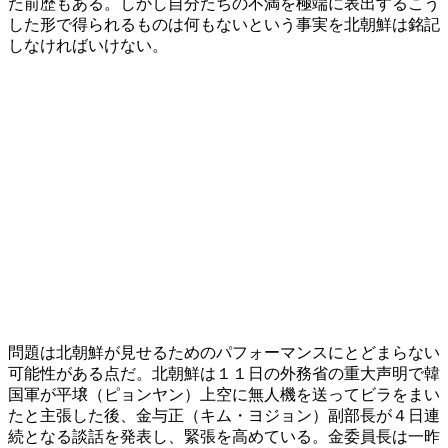
た前歴もある。しかし自分たちの不満を極端に表出するこう
した形で得られるものは何もないという事実を北朝鮮は銘記
しなければいけない。
問題は北朝鮮が見せるためのパフォーマンスにとどまらない
可能性がある点だ。北朝鮮は１１日の外務省の重大声明で韓
国軍が平壌（ピョンヤン）上空に無人機を送ってビラをまい
たと主張した後、金与正（キム・ヨジョン）副部長が４日連
続となる談話を発表し、緊張を高めている。金委員長は一昨