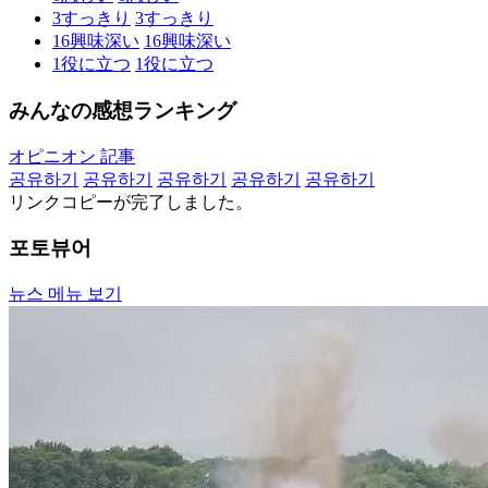
3
すっきり
3
すっきり
16
興味深い
16
興味深い
1
役に立つ
1
役に立つ
みんなの感想ランキング
オピニオン 記事
공유하기
공유하기
공유하기
공유하기
공유하기
リンクコピーが完了しました。
포토뷰어
뉴스 메뉴 보기