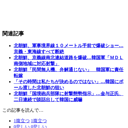
関連記事
北朝鮮、軍事境界線１０メートル手前で爆破ショー…
京義・東海線すべて断絶
北朝鮮、京義線南北連結道路を爆破…韓国軍「ＭＤＬ
南側地域に対応射撃」
北朝鮮「民間無人機、弁解通じない」 韓国軍に責任
転嫁
「その時間は私たちが決めるのではない」…韓国にボ
ール渡した北朝鮮の狙い
北朝鮮「国境砲兵部隊に射撃態勢指示」…金与正氏、
二日連続で談話出して韓国に威嚇
この記事を読んで…
1
腹立つ
1
腹立つ
0
悲しい
0
悲しい