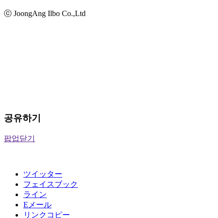
ⓒ JoongAng Ilbo Co.,Ltd
공유하기
팝업닫기
ツイッター
フェイスブック
ライン
Eメール
リンクコピー