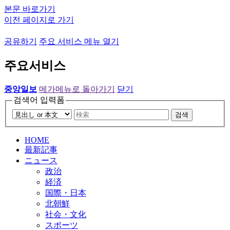
본문 바로가기
이전 페이지로 가기
공유하기
주요 서비스 메뉴 열기
주요서비스
중앙일보
메가메뉴로 돌아가기
닫기
검색어 입력폼
검색
HOME
最新記事
ニュース
政治
経済
国際・日本
北朝鮮
社会・文化
スポーツ