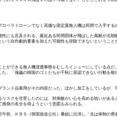
プロペラドローンでなく高価な固定翼無人機は民間で入手する
能性にも言及される。最近ある民間団体が飛ばした風船が北朝
という自作劇的要素を加えた可能性も排除できないということ
ことができる無人機浸透事態をむしろイシューにしている点だ
した。「傀儡の韓国のゴミたちが千秋に容認できない行動を敢
ブランド品着用がその内容だった。ぼかし加工をしているが、
るリスクを甘受したのには、対南敵がい心を高める狙いがある
て挑発の名分を得ようという意図もみられる。
日午前、ＫＢＳ（韓国放送公社）番組に出演し「北は体制の脅