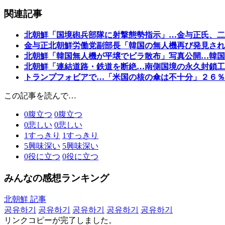
関連記事
北朝鮮「国境砲兵部隊に射撃態勢指示」…金与正氏、二
金与正北朝鮮労働党副部長「韓国の無人機再び発見され
北朝鮮「韓国無人機が平壌でビラ散布」写真公開…韓国
北朝鮮「連結道路・鉄道を断絶…南側国境の永久封鎖工
トランプフォビアで…「米国の核の傘は不十分」２６％
この記事を読んで…
0
腹立つ
0
腹立つ
0
悲しい
0
悲しい
1
すっきり
1
すっきり
5
興味深い
5
興味深い
0
役に立つ
0
役に立つ
みんなの感想ランキング
北朝鮮 記事
공유하기
공유하기
공유하기
공유하기
공유하기
リンクコピーが完了しました。