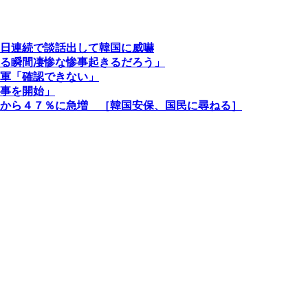
日連続で談話出して韓国に威嚇
る瞬間凄惨な惨事起きるだろう」
軍「確認できない」
事を開始」
から４７％に急増 ［韓国安保、国民に尋ねる］