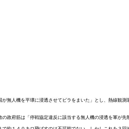
国が無人機を平壌に浸透させてビラをまいた」とし、熱線観測
数の政府筋は「停戦協定違反に該当する無人機の浸透を軍が先
まで約１４０キロ飛ばすのは不可能でない。しかしこれを３回