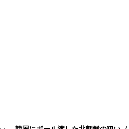
い」…韓国にボール渡した北朝鮮の狙い（