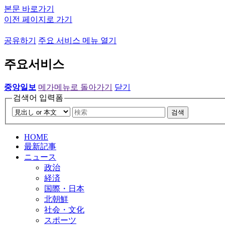
본문 바로가기
이전 페이지로 가기
공유하기
주요 서비스 메뉴 열기
주요서비스
중앙일보
메가메뉴로 돌아가기
닫기
검색어 입력폼
검색
HOME
最新記事
ニュース
政治
経済
国際・日本
北朝鮮
社会・文化
スポーツ