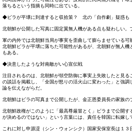
落ちるという指摘も同時に出ている。
◆ビラが平壌に到達すると収拾策？ 北の「自作劇」疑惑も
北朝鮮が公開した写真に固定翼無人機がある点も疑わしい。
軍の内外では北朝鮮当局が事実を歪曲して膨らませている可
北朝鮮ビラが平壌に落ちた可能性があるが、北朝鮮が無人機
もある。
◆決意したような対南敵がい心宣伝戦
注目されるのは、北朝鮮が領空防御に事実上失敗したと見る
の談話を掲載し、「全国が怒りの活火山に変わった」と強調
論を伝えながらだ。
北朝鮮はビラの写真まで公開したが、金正恩委員長の家族の
北朝鮮政権がこのように「最高尊厳冒とく」ビラまで公開す
が決めるのではない」という言葉には、責任を韓国に転嫁し
これに対し申源湜（シン・ウォンシク）国家安保室長は１３