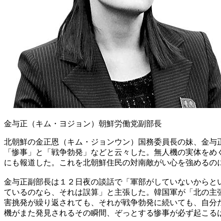
金与正（キム・ヨジョン）朝鮮労働党副部長
北朝鮮の金正恩（キム・ジョンウン）国務委員長の妹、金与
「惨事」と「戦争勃発」などと云々した。無人機の実体をめ
にも報道した。これを北朝鮮住民の対南敵がい心を強めるの
金与正副部長は１２日夜の談話で「軍部がしていないからと
ているのなら、それは誤算」と主張した。韓国軍が「北の主
害挑発が繰り返されても、それが戦争勃発に続いても、自分
機がまた発見されるその瞬間、ぞっとする惨事が必ず起こる