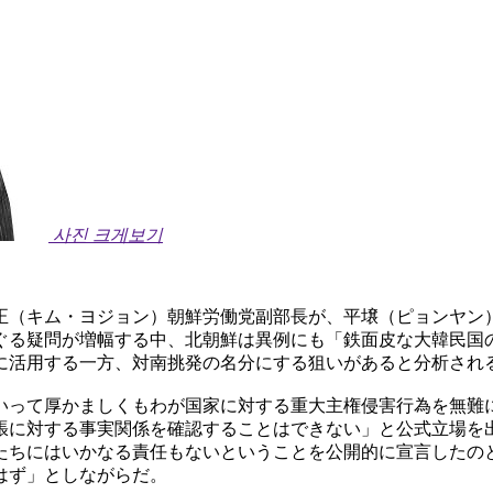
사진 크게보기
正（キム・ヨジョン）朝鮮労働党副部長が、平壌（ピョンヤン
ぐる疑問が増幅する中、北朝鮮は異例にも「鉄面皮な大韓民国
に活用する一方、対南挑発の名分にする狙いがあると分析され
いって厚かましくもわが国家に対する重大主権侵害行為を無難
張に対する事実関係を確認することはできない」と公式立場を
たちにはいかなる責任もないということを公開的に宣言したの
はず」としながらだ。