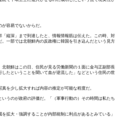
のが容易でないからだ。
鮮「縦深」まで到達したと、情報情報筋は伝えた。この時、対
だ。一部では北朝鮮内の反政権に韓国を引き込んだという見方
。北朝鮮はこの日、住民が見る労働新聞の１面に金与正副部長
行したということを聞いて血が逆流した」などという住民の世
写真を少し拡大すれば内容の推定が可能な程度だ。
というのが政府の評価だ。「（軍事行動の）その時間は私たち
威を拡大・強調することが内部統制に利点があるとみている」