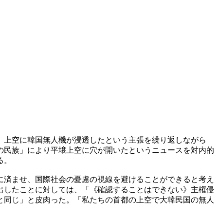
）上空に韓国無人機が浸透したという主張を繰り返しながら
の民族」により平壌上空に穴が開いたというニュースを対内的
る。
に済ませ、国際社会の憂慮の視線を避けることができると考え
出したことに対しては、「《確認することはできない》主権侵
と同じ」と皮肉った。「私たちの首都の上空で大韓民国の無人