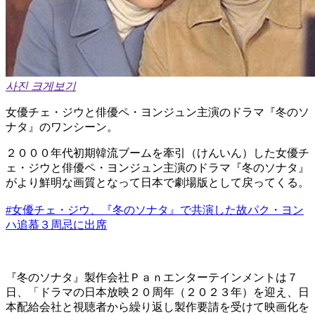
사진 크게보기
女優チェ・ジウと俳優ペ・ヨンジュン主演のドラマ『冬のソ
ナタ』のワンシーン。
２０００年代初期韓流ブームを牽引（けんいん）した女優チ
ェ・ジウと俳優ペ・ヨンジュン主演のドラマ『冬のソナタ』
がより鮮明な画質となって日本で劇場版として戻ってくる。
#女優チェ・ジウ、『冬のソナタ』で共演した故パク・ヨン
ハ追慕３周忌に出席
『冬のソナタ』製作会社Ｐａｎエンターテインメントは７
日、「ドラマの日本放映２０周年（２０２３年）を迎え、日
本配給会社と視聴者から繰り返し製作要請を受けて映画化を