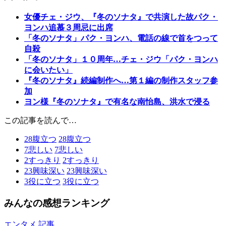
女優チェ・ジウ、『冬のソナタ』で共演した故パク・
ヨンハ追慕３周忌に出席
「冬のソナタ」パク・ヨンハ、電話の線で首をつって
自殺
「冬のソナタ」１０周年…チェ・ジウ「パク・ヨンハ
に会いたい」
『冬のソナタ』続編制作へ…第１編の制作スタッフ参
加
ヨン様『冬のソナタ』で有名な南怡島、洪水で浸る
この記事を読んで…
28
腹立つ
28
腹立つ
7
悲しい
7
悲しい
2
すっきり
2
すっきり
23
興味深い
23
興味深い
3
役に立つ
3
役に立つ
みんなの感想ランキング
エンタメ 記事