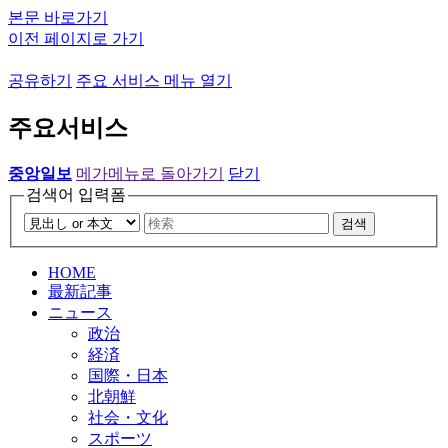
본문 바로가기
이전 페이지로 가기
공유하기
주요 서비스 메뉴 열기
주요서비스
중앙일보
메가메뉴로 돌아가기
닫기
검색어 입력폼
검색
HOME
最新記事
ニュース
政治
経済
国際・日本
北朝鮮
社会・文化
スポーツ