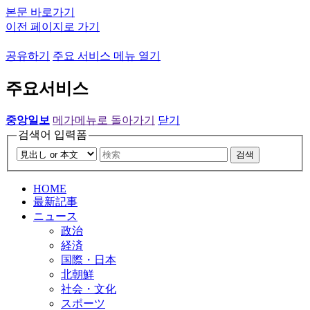
본문 바로가기
이전 페이지로 가기
공유하기
주요 서비스 메뉴 열기
주요서비스
중앙일보
메가메뉴로 돌아가기
닫기
검색어 입력폼
검색
HOME
最新記事
ニュース
政治
経済
国際・日本
北朝鮮
社会・文化
スポーツ