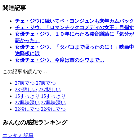
関連記事
チェ・ジウに続いてペ・ヨンジュンも来年カムバック
チェ・ジウ、「ロマンチックコメディの女王」目指す
女優チェ・ジウ、１０年にわたる発音議論に「気分が
悪かった」
女優チェ・ジウ、「タバコまで吸ったのに！」映画中
途降板に涙
女優チェ・ジウ、今度は首のシワまで…
この記事を読んで…
27
腹立つ
27
腹立つ
237
悲しい
237
悲しい
15
すっきり
15
すっきり
27
興味深い
27
興味深い
22
役に立つ
22
役に立つ
みんなの感想ランキング
エンタメ 記事