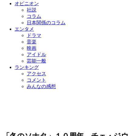
オピニオン
社説
コラム
日本関係のコラム
エンタメ
ドラマ
音楽
映画
アイドル
芸能一般
ランキング
アクセス
コメント
みんなの感想
「冬のソナタ」１０周年…チェ・ジウ