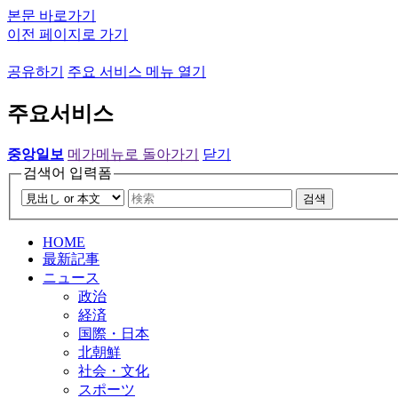
본문 바로가기
이전 페이지로 가기
공유하기
주요 서비스 메뉴 열기
주요서비스
중앙일보
메가메뉴로 돌아가기
닫기
검색어 입력폼
검색
HOME
最新記事
ニュース
政治
経済
国際・日本
北朝鮮
社会・文化
スポーツ