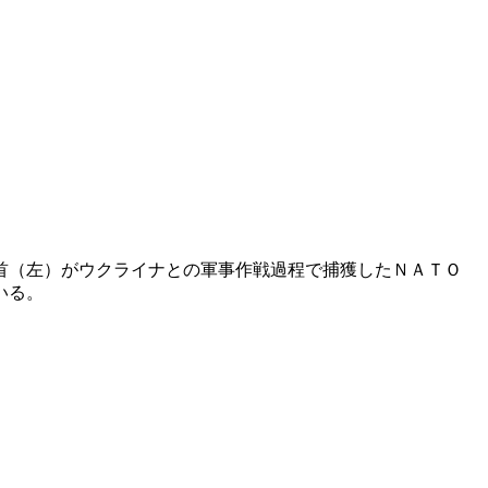
首（左）がウクライナとの軍事作戦過程で捕獲したＮＡＴＯ
いる。