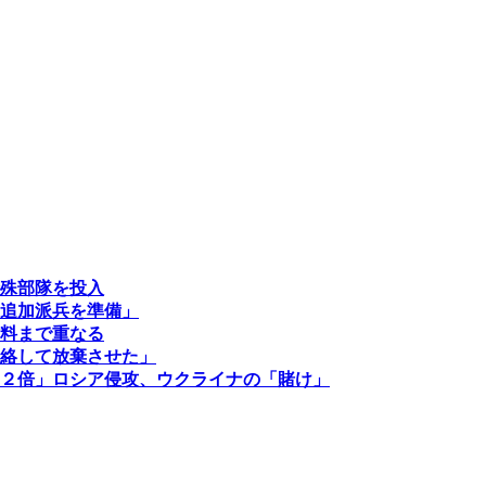
殊部隊を投入
追加派兵を準備」
料まで重なる
絡して放棄させた」
２倍」ロシア侵攻、ウクライナの「賭け」