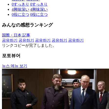
0
すっきり
0
すっきり
4
興味深い
4
興味深い
0
役に立つ
0
役に立つ
みんなの感想ランキング
国際・日本 記事
공유하기
공유하기
공유하기
공유하기
공유하기
リンクコピーが完了しました。
포토뷰어
뉴스 메뉴 보기