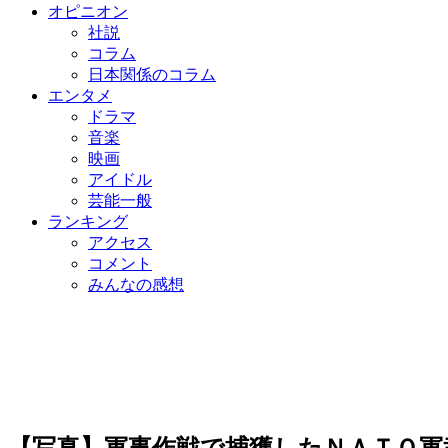
オピニオン
社説
コラム
日本関係のコラム
エンタメ
ドラマ
音楽
映画
アイドル
芸能一般
ランキング
アクセス
コメント
みんなの感想
【写真】軍事作戦で捕獲したＮＡＴＯ軍