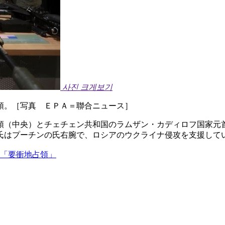
사진 크게보기
領。［写真 ＥＰＡ＝聯合ニュース］
領（中央）とチェチェン共和国のラムザン・カディロフ国家元
氏はプーチンの氏右腕で、ロシアのウクライナ侵攻を支援して
…「要衝地占領」