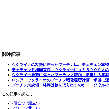
関連記事
ウクライナの攻勢に焦ったプーチン氏、チェチェン軍特
チェチェン共和国首長「ウクライナに兵力３０００人の
ウクライナ急襲に焦ったプーチン大統領、徴集兵の悪材
ロシア「ウクライナのプーチン暗殺秘密計画…米国に連
プーチン大統領、結局は核を取り出すのか…「ソウルの
この記事を読んで…
2
腹立つ
2
腹立つ
0
悲しい
0
悲しい