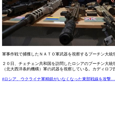
軍事作戦で捕獲したＮＡＴＯ軍武器を視察するプーチン大統
２０日、チェチェン共和国を訪問したロシアのプーチン大統
（北大西洋条約機構）軍の武器を視察している。カディロフ
#ロシア、ウクライナ軍精鋭がいなくなった東部戦線を攻撃