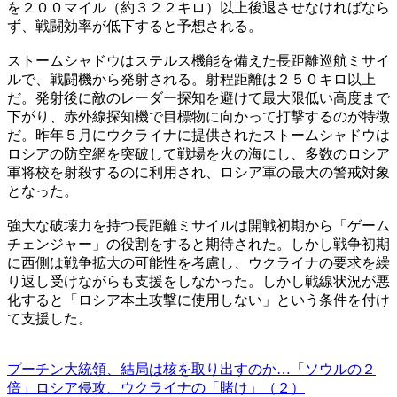
を２００マイル（約３２２キロ）以上後退させなければなら
ず、戦闘効率が低下すると予想される。
ストームシャドウはステルス機能を備えた長距離巡航ミサイ
ルで、戦闘機から発射される。射程距離は２５０キロ以上
だ。発射後に敵のレーダー探知を避けて最大限低い高度まで
下がり、赤外線探知機で目標物に向かって打撃するのが特徴
だ。昨年５月にウクライナに提供されたストームシャドウは
ロシアの防空網を突破して戦場を火の海にし、多数のロシア
軍将校を射殺するのに利用され、ロシア軍の最大の警戒対象
となった。
強大な破壊力を持つ長距離ミサイルは開戦初期から「ゲーム
チェンジャー」の役割をすると期待された。しかし戦争初期
に西側は戦争拡大の可能性を考慮し、ウクライナの要求を繰
り返し受けながらも支援をしなかった。しかし戦線状況が悪
化すると「ロシア本土攻撃に使用しない」という条件を付け
て支援した。
プーチン大統領、結局は核を取り出すのか…「ソウルの２
倍」ロシア侵攻、ウクライナの「賭け」（２）