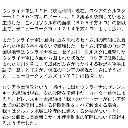
ウクライナ軍は１９日（現地時間）現在、ロシアのクルスク
一帯１２５０平方キロメートル、９２集落を統制していると
主張した。これはソウル市の面積（６０５平方キロ）の倍以
上で、米ニューヨーク市（１２１４平方キロ）よりも広い。
またウクライナ軍は国境付近を流れるセイム川の南側に設置
された橋梁３本を相次いで破壊した。セイム川南側のロシア
国境地帯はウクライナ本土、セイム川、クルスクに進撃した
ウクライナ軍に３面から囲まれた状況だ。ロシアでは敵に囲
まれたり川を背にして退路がふさがったりする状況を軍事用
語で「釜」と呼ぶが、現在のロシアの状況がまさにそうだ
と、ニューヨークタイムズ（ＮＹＴ）は指摘した。
ロシア本土侵攻という「賭け」に出たウクライナのゼレンス
キー大統領は現在、次の段階を準備中だ。ロイター通信によ
ると、ゼレンスキー大統領は「我々のパートナーがロシア領
土での武器使用に対する権限制限をすべて解除する場合、
我々はクルスク地域に物理的に進入する必要がない」とし、
在外公館長に長距離ミサイル使用制限の解除について説得す
るよう指示した。