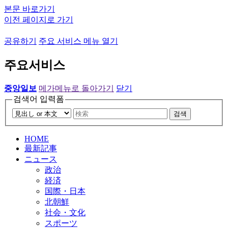
본문 바로가기
이전 페이지로 가기
공유하기
주요 서비스 메뉴 열기
주요서비스
중앙일보
메가메뉴로 돌아가기
닫기
검색어 입력폼
검색
HOME
最新記事
ニュース
政治
経済
国際・日本
北朝鮮
社会・文化
スポーツ