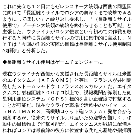
これに先立ち１２日にもゼレンスキー大統領は西側の同盟国
に向けて「長距離ミサイルでロシアの奥深くまで攻撃できる
ようにしてほしい」と繰り返し要求し、「（長距離ミサイル
使用で）プーチン大統領の統治を終わらせることも可能」と
主張した。ウクライナがロシア侵攻という初めての作戦を敢
行すると同時に長距離ミサイルの使用に集中的に言及し、Ｎ
ＹＴは「今回の作戦の実際の目標は長距離ミサイル使用制限
の解除」と分析した。
◆長距離ミサイル使用はゲームチェンジャーに
現在ウクライナが西側から支援された長距離ミサイルは米国
のエイタクムス（ＡＴＡＣＭＳ）と英国・フランスが共同開
発したストームシャドウ（フランス名スカルプ）だ。エイタ
クムスは射程距離３００キロ以上で、諜報機関が識別した衛
星利用測位システム（ＧＰＳ）標的を高い正確度で打撃する
ことが可能だ。現在ウクライナ戦場で活躍中のハイマース
（ＨＡＩＭＡＲＳ、高機動ロケット砲システム）発射台から
発射するが、従来のミサイルより速いため迎撃が難しく、移
動中の目標物まで打撃可能だ。エイタクムスが戦線に配備さ
れればロシアは最前線の後方に位置する兵たん基地や指揮所