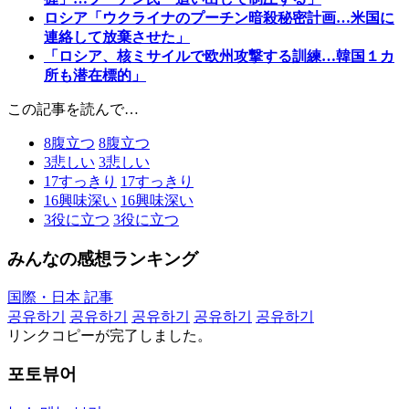
ロシア「ウクライナのプーチン暗殺秘密計画…米国に
連絡して放棄させた」
「ロシア、核ミサイルで欧州攻撃する訓練…韓国１カ
所も潜在標的」
この記事を読んで…
8
腹立つ
8
腹立つ
3
悲しい
3
悲しい
17
すっきり
17
すっきり
16
興味深い
16
興味深い
3
役に立つ
3
役に立つ
みんなの感想ランキング
国際・日本 記事
공유하기
공유하기
공유하기
공유하기
공유하기
リンクコピーが完了しました。
포토뷰어