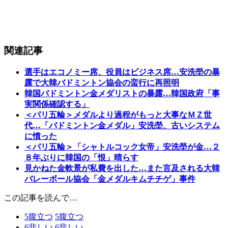
関連記事
選手はエコノミー席、役員はビジネス席…安洗塋の暴
露で大韓バドミントン協会の蛮行に再照明
韓国バドミントン金メダリストの暴露…韓国政府「事
実関係確認する」
＜パリ五輪＞メダルより過程がもっと大事なＭＺ世
代…「バドミントン金メダル」安洗塋、古いシステム
に憤った
＜パリ五輪＞「シャトルコック女帝」安洗塋が金…２
８年ぶりに韓国の「恨」晴らす
見かねた金軟景が私費を出した…また言及される大韓
バレーボール協会「金メダルキムチチゲ」事件
この記事を読んで…
5
腹立つ
5
腹立つ
6
悲しい
6
悲しい