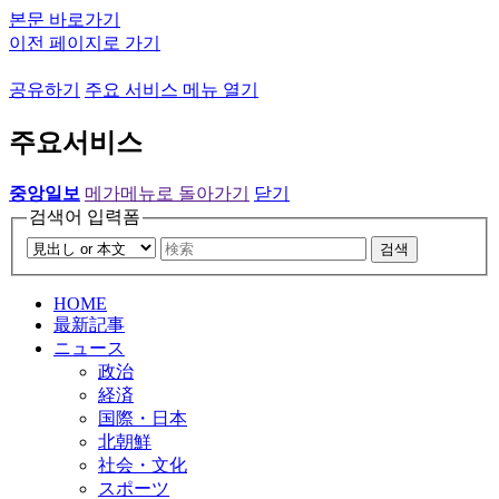
본문 바로가기
이전 페이지로 가기
공유하기
주요 서비스 메뉴 열기
주요서비스
중앙일보
메가메뉴로 돌아가기
닫기
검색어 입력폼
검색
HOME
最新記事
ニュース
政治
経済
国際・日本
北朝鮮
社会・文化
スポーツ