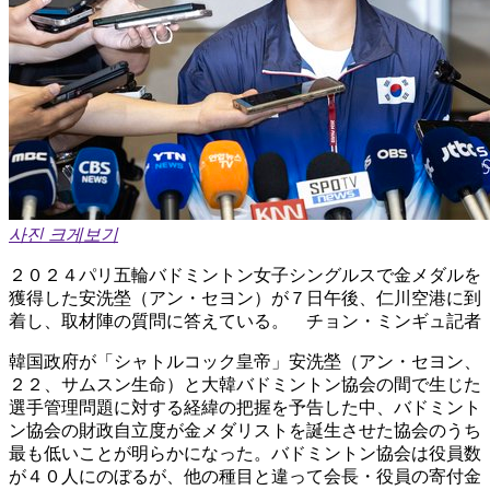
사진 크게보기
２０２４パリ五輪バドミントン女子シングルスで金メダルを
獲得した安洗塋（アン・セヨン）が７日午後、仁川空港に到
着し、取材陣の質問に答えている。 チョン・ミンギュ記者
韓国政府が「シャトルコック皇帝」安洗塋（アン・セヨン、
２２、サムスン生命）と大韓バドミントン協会の間で生じた
選手管理問題に対する経緯の把握を予告した中、バドミント
ン協会の財政自立度が金メダリストを誕生させた協会のうち
最も低いことが明らかになった。バドミントン協会は役員数
が４０人にのぼるが、他の種目と違って会長・役員の寄付金