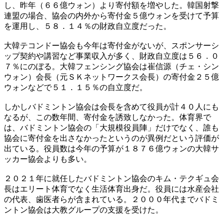
し、昨年（６６億ウォン）より寄付額を増やした。韓国射撃
連盟の場合、協会の内外から寄付金５億ウォンを受けて予算
を運用し、５８．１４％の財政自立度だった。
大韓テコンドー協会も今年は寄付金がないが、スポンサーシ
ップ契約や講習など事業収入が多く、財政自立度は５６．０
７％にのぼる。大韓フェンシング協会は崔信源（チェ・シン
ウォン）会長（元ＳＫネットワークス会長）の寄付金２５億
ウォンなどで５１．１５％の自立度だ。
しかしバドミントン協会は会長を含めて役員が計４０人にも
なるが、この数年間、寄付金を誘致しなかった。体育界で
は、バドミントン協会の「大規模役員陣」だけでなく、誰も
協会に寄付金を出さなかったというのが異例だという評価が
出ている。役員数は今年の予算が１８７６億ウォンの大韓サ
ッカー協会よりも多い。
２０２１年に就任したバドミントン協会のキム・テクギュ会
長はエリート体育でなく生活体育出身だ。役員には水産会社
の代表、歯医者らが含まれている。２０００年代までバドミ
ントン協会は大教グループの支援を受けた。