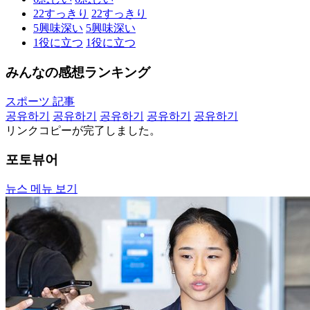
22
すっきり
22
すっきり
5
興味深い
5
興味深い
1
役に立つ
1
役に立つ
みんなの感想ランキング
スポーツ 記事
공유하기
공유하기
공유하기
공유하기
공유하기
リンクコピーが完了しました。
포토뷰어
뉴스 메뉴 보기