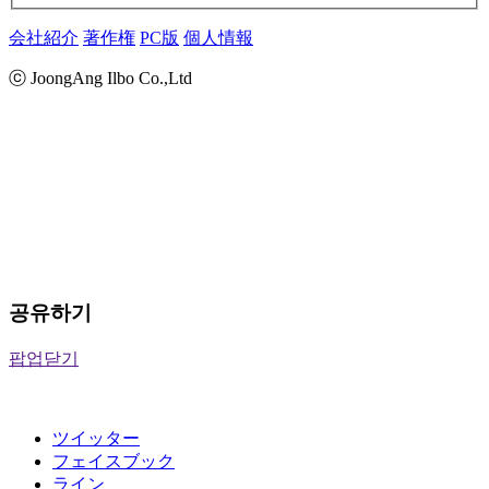
会社紹介
著作権
PC版
個人情報
ⓒ JoongAng Ilbo Co.,Ltd
공유하기
팝업닫기
ツイッター
フェイスブック
ライン