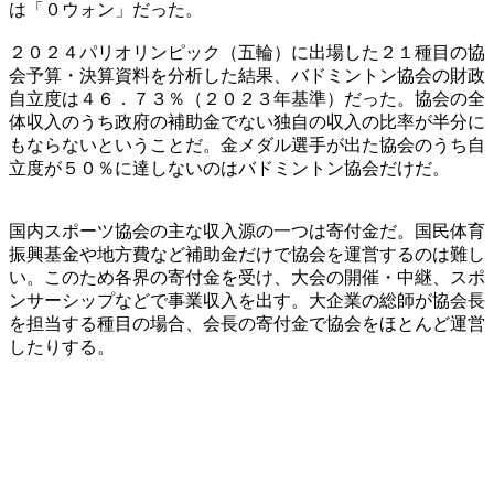
は「０ウォン」だった。
２０２４パリオリンピック（五輪）に出場した２１種目の協
会予算・決算資料を分析した結果、バドミントン協会の財政
自立度は４６．７３％（２０２３年基準）だった。協会の全
体収入のうち政府の補助金でない独自の収入の比率が半分に
もならないということだ。金メダル選手が出た協会のうち自
立度が５０％に達しないのはバドミントン協会だけだ。
国内スポーツ協会の主な収入源の一つは寄付金だ。国民体育
振興基金や地方費など補助金だけで協会を運営するのは難し
い。このため各界の寄付金を受け、大会の開催・中継、スポ
ンサーシップなどで事業収入を出す。大企業の総師が協会長
を担当する種目の場合、会長の寄付金で協会をほとんど運営
したりする。