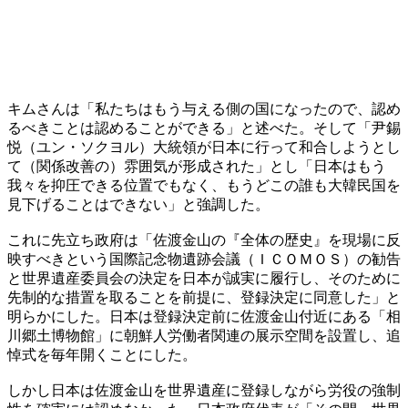
キムさんは「私たちはもう与える側の国になったので、認め
るべきことは認めることができる」と述べた。そして「尹錫
悦（ユン・ソクヨル）大統領が日本に行って和合しようとし
て（関係改善の）雰囲気が形成された」とし「日本はもう
我々を抑圧できる位置でもなく、もうどこの誰も大韓民国を
見下げることはできない」と強調した。
これに先立ち政府は「佐渡金山の『全体の歴史』を現場に反
映すべきという国際記念物遺跡会議（ＩＣＯＭＯＳ）の勧告
と世界遺産委員会の決定を日本が誠実に履行し、そのために
先制的な措置を取ることを前提に、登録決定に同意した」と
明らかにした。日本は登録決定前に佐渡金山付近にある「相
川郷土博物館」に朝鮮人労働者関連の展示空間を設置し、追
悼式を毎年開くことにした。
しかし日本は佐渡金山を世界遺産に登録しながら労役の強制