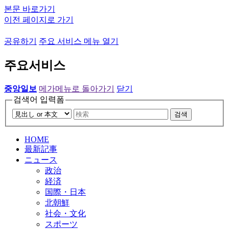
본문 바로가기
이전 페이지로 가기
공유하기
주요 서비스 메뉴 열기
주요서비스
중앙일보
메가메뉴로 돌아가기
닫기
검색어 입력폼
검색
HOME
最新記事
ニュース
政治
経済
国際・日本
北朝鮮
社会・文化
スポーツ