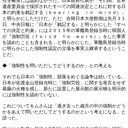
性を確実には認めなかった。日本政府代表が「その間、世界
遺産委員会で採択されたすべての関連決定とこれに対する日
本の約束を銘記する（ｂｅａｒｉｎｇ ｉｎ ｍｉｎｄ）」
と明らかにしただけだ。ただ、在韓日本大使館側は先月３１
日、中央日報に「日本が『銘記する』と明らかにした『すべ
ての決定と約束』には２０１５年の軍艦島登録当時に韓国人
が『強制労役（ｆｏｒｃｄ ｔｏ ｗｏｒｋ）』をした事実
を認めたことも含まれる」と明らかにした。軍艦島登録当時
に明らかにした強制性認定の立場を事実上継承するというこ
とだ。
◆「強制性を問いただしてどうするのか」との考えも
それでも日本の「強制性」脱落をめぐる論争は続いている。
日本が佐渡金山登録当時に「強制労役」に関する発言をせず
葛藤の火種を残し、新たに設置した展示館の展示物も明示的
には強制性を認めていない。
これについてキムさんは「過ぎ去った歳月の中の強制かどう
かをあえて問いただしてどうするのかという考えになる」と
語った。