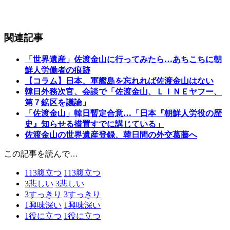
関連記事
「世界遺産」佐渡金山に行ってみたら…あちこちに朝
鮮人労働者の痕跡
【コラム】日本、軍艦島を忘れれば佐渡金山はない
韓日外務次官、会談で「佐渡金山、ＬＩＮＥヤフー、
第７鉱区を議論」
「佐渡金山」韓日暫定合意…「日本『朝鮮人労役の歴
史』知らせる措置すでに講じている」
佐渡金山の世界遺産登録、韓日間の外交葛藤へ
この記事を読んで…
113
腹立つ
113
腹立つ
3
悲しい
3
悲しい
3
すっきり
3
すっきり
1
興味深い
1
興味深い
1
役に立つ
1
役に立つ