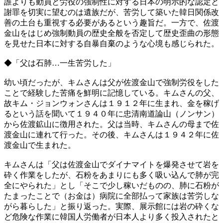
誰よりも動員と労役の強制性に対する日本の明示的な認定と
謝罪を切実に望むのは遺族だが、苦労して築いた韓日関係改
善の土台も重視する必要があるという趣旨だ。一方で、佐渡
金山をはじめ強制動員の歴史全般を否定して歴史歪曲の形態
を見せた日本に対する自暴自棄のような心境も感じられた。
◆「父は石肺…一生苦労した」
幼い頃だったが、キムさんは父が佐渡金山で強制労役をした
ことで経験した苦痛を鮮明に記憶している。キムさんの父、
故キム・ジョンウォンさんは１９１２年に生まれ、金を稼げ
るという話を聞いて１９４０年に忠清南道論山（ノンサン）
から佐渡鉱山に徴用された。父は当時、キムさんの母まで佐
渡金山に連れて行った。その後、キムさんは１９４２年に佐
渡金山で生まれた。
キムさんは「父は佐渡金山でダイナマイトを爆発させて岩を
砕く作業をしたが、石粉をあまりにも多く吸い込んで肺が完
全にやられた」とし「そこで少し稼いだものの、肺に石粉が
たまったことで（お金は）病院に全部払って家族は苦労しな
がら暮らした」と振り返った。実際、展示館には岩の砕くな
ど危険な作業に韓国人労働者が日本人より多く投入されたと