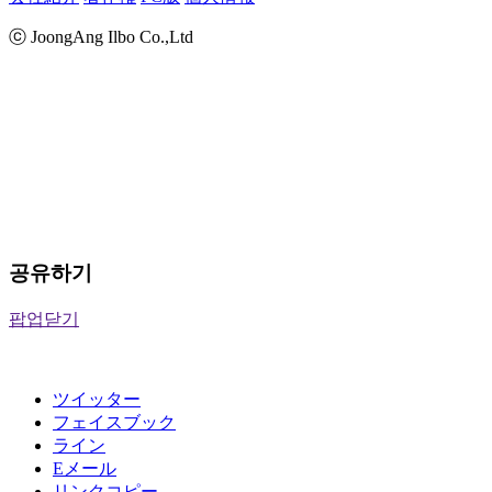
ⓒ JoongAng Ilbo Co.,Ltd
공유하기
팝업닫기
ツイッター
フェイスブック
ライン
Eメール
リンクコピー