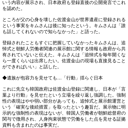
いう内容が展示され、日本政府も登録直後の公開発言でこれ
を認めた。
ところが父の心身を壊した佐渡金山が世界遺産に登録される
という事実をキムさんは後に知ったという。キムさんは「誰
も話してくれないので知らなかった」と語った。
登録されたこともすぐに把握していなかったキムさんは、追
悼式と朝鮮人労働者関連の展示館に関する情報も政府から共
有されていないと伝えた。キムさんは「追悼式を毎年開くな
ら一度くらいは出席したい。佐渡金山の現場も直接見ること
ができればいい」と話した。
◆遺族が包容力を見せても…「行動」揺らぐ日本
これに先立ち韓国政府は佐渡金山登録に関連し、日本が「言
葉より行動」を見せたという立場を繰り返し強調した。強制
性の表現はやや弱い部分があっても、追悼式と展示館運営と
いう「確実な後続措置」を取ったという趣旨だ。展示物に明
示的な強制性の表現はないが、韓国人労働者が朝鮮総督府の
関与で徴用され、人身拘束状態で労働をした点を見せる証拠
資料も含まれたのは事実だ。