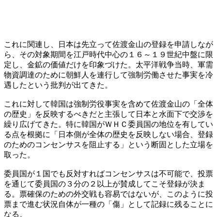
これに関連し、日本は先立って佐渡金山の登録を申請しなが
ら、その対象期間を江戸時代中心の１６～１９世紀中盤に限
定し、金鉱の価値だけを印象づけた。太平洋戦争当時、軍需
物資調達のために朝鮮人を連行して強制労働させた事実を冷
遇したという批判が出てきた。
これに対して韓国は強制労役事実を含めて佐渡金山の「全体
の歴史」を反映するべきだと主張して日本と水面下で交渉を
繰り広げてきた。特に韓国がＷＨＣ委員国の地位を有してい
る点を根拠に「日本側が全体の歴史を反映しない場合、登録
のためのコンセンサスを阻止する」という断固とした立場を
取った。
委員国が１国でも反対すればコンセンサスは不可能で、投票
を通じて委員国の３分の２以上が賛成してこそ登録が決ま
る。票確保のための外交戦も容易ではないが、このように投
票まで進む状況自体が一種の「傷」として記録に残ることに
なる。