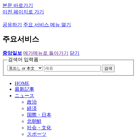
본문 바로가기
이전 페이지로 가기
공유하기
주요 서비스 메뉴 열기
주요서비스
중앙일보
메가메뉴로 돌아가기
닫기
검색어 입력폼
검색
HOME
最新記事
ニュース
政治
経済
国際・日本
北朝鮮
社会・文化
スポーツ