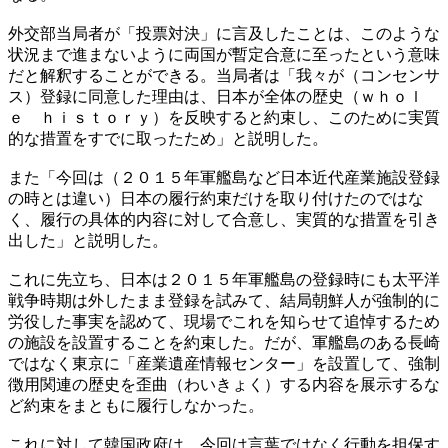
外交部当局者が「投票対決」に言及したことは、このような
状況まで進まないように両国が暫定合意に至ったという意味
だと解釈することができる。当局者は「我々が（コンセンサ
ス）登録に同意した理由は、日本が全体の歴史（ｗｈｏｌ
ｅ ｈｉｓｔｏｒｙ）を反映すると約束し、このために実質
的な措置をすでに取ったため」と説明した。
また「今回は（２０１５年軍艦島など日本近代産業施設登録
の時とは違い）日本の履行約束だけを取り付けたのではな
く、履行の具体的内容に対して合意し、実質的な措置を引き
出した」と説明した。
これに先立ち、日本は２０１５年軍艦島の登録時にも太平洋
戦争時期は外したまま登録を試みて、結局朝鮮人が強制的に
労役した事実を認めて、現場でこれを知らせて追悼するため
の施設を設置することを約束した。だが、軍艦島のある長崎
ではなく東京に「産業遺産情報センター」を設置して、強制
徴用関連の歴史を歪曲（わいきょく）する内容を展示するな
ど約束をまともに履行しなかった。
これに対して韓国政府は、今回は言葉ではなく行動を担保す