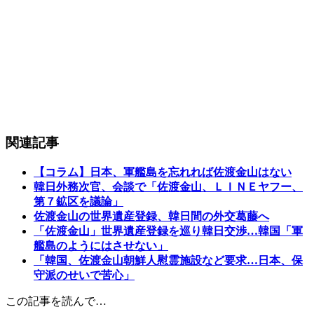
関連記事
【コラム】日本、軍艦島を忘れれば佐渡金山はない
韓日外務次官、会談で「佐渡金山、ＬＩＮＥヤフー、
第７鉱区を議論」
佐渡金山の世界遺産登録、韓日間の外交葛藤へ
「佐渡金山」世界遺産登録を巡り韓日交渉…韓国「軍
艦島のようにはさせない」
「韓国、佐渡金山朝鮮人慰霊施設など要求…日本、保
守派のせいで苦心」
この記事を読んで…