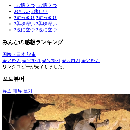
127
腹立つ
127
腹立つ
2
悲しい
2
悲しい
2
すっきり
2
すっきり
2
興味深い
2
興味深い
2
役に立つ
2
役に立つ
みんなの感想ランキング
国際・日本 記事
공유하기
공유하기
공유하기
공유하기
공유하기
リンクコピーが完了しました。
포토뷰어
뉴스 메뉴 보기