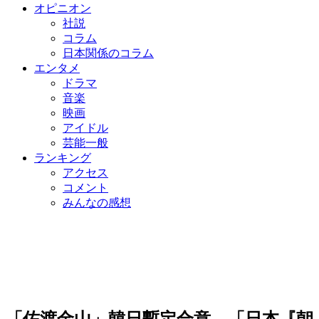
オピニオン
社説
コラム
日本関係のコラム
エンタメ
ドラマ
音楽
映画
アイドル
芸能一般
ランキング
アクセス
コメント
みんなの感想
「佐渡金山」韓日暫定合意…「日本『朝