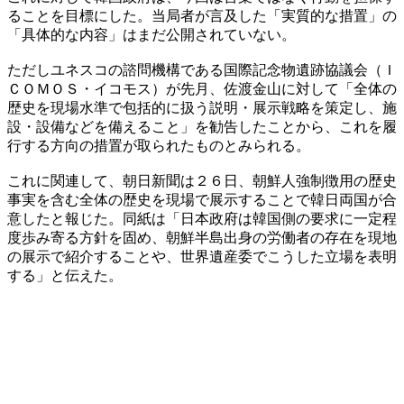
ることを目標にした。当局者が言及した「実質的な措置」の
「具体的な内容」はまだ公開されていない。
ただしユネスコの諮問機構である国際記念物遺跡協議会（Ｉ
ＣＯＭＯＳ・イコモス）が先月、佐渡金山に対して「全体の
歴史を現場水準で包括的に扱う説明・展示戦略を策定し、施
設・設備などを備えること」を勧告したことから、これを履
行する方向の措置が取られたものとみられる。
これに関連して、朝日新聞は２６日、朝鮮人強制徴用の歴史
事実を含む全体の歴史を現場で展示することで韓日両国が合
意したと報じた。同紙は「日本政府は韓国側の要求に一定程
度歩み寄る方針を固め、朝鮮半島出身の労働者の存在を現地
の展示で紹介することや、世界遺産委でこうした立場を表明
する」と伝えた。