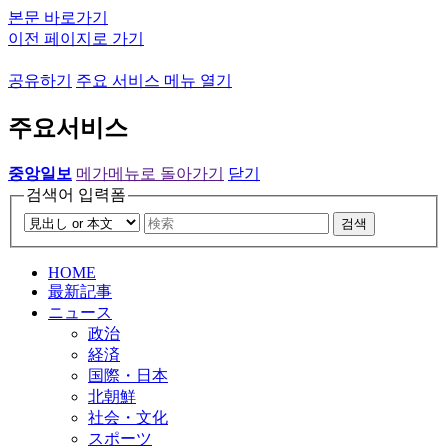
본문 바로가기
이전 페이지로 가기
공유하기
주요 서비스 메뉴 열기
주요서비스
중앙일보
메가메뉴로 돌아가기
닫기
검색어 입력폼
검색
HOME
最新記事
ニュース
政治
経済
国際・日本
北朝鮮
社会・文化
スポーツ