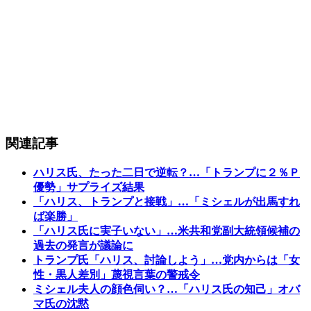
関連記事
ハリス氏、たった二日で逆転？…「トランプに２％Ｐ
優勢」サプライズ結果
「ハリス、トランプと接戦」…「ミシェルが出馬すれ
ば楽勝」
「ハリス氏に実子いない」…米共和党副大統領候補の
過去の発言が議論に
トランプ氏「ハリス、討論しよう」…党内からは「女
性・黒人差別」蔑視言葉の警戒令
ミシェル夫人の顔色伺い？…「ハリス氏の知己」オバ
マ氏の沈黙