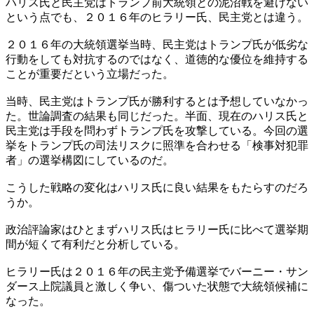
ハリス氏と民主党はトランプ前大統領との泥沼戦を避けない
という点でも、２０１６年のヒラリー氏、民主党とは違う。
２０１６年の大統領選挙当時、民主党はトランプ氏が低劣な
行動をしても対抗するのではなく、道徳的な優位を維持する
ことが重要だという立場だった。
当時、民主党はトランプ氏が勝利するとは予想していなかっ
た。世論調査の結果も同じだった。半面、現在のハリス氏と
民主党は手段を問わずトランプ氏を攻撃している。今回の選
挙をトランプ氏の司法リスクに照準を合わせる「検事対犯罪
者」の選挙構図にしているのだ。
こうした戦略の変化はハリス氏に良い結果をもたらすのだろ
うか。
政治評論家はひとまずハリス氏はヒラリー氏に比べて選挙期
間が短くて有利だと分析している。
ヒラリー氏は２０１６年の民主党予備選挙でバーニー・サン
ダース上院議員と激しく争い、傷ついた状態で大統領候補に
なった。