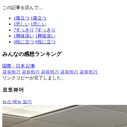
この記事を読んで…
1
腹立つ
1
腹立つ
1
悲しい
1
悲しい
7
すっきり
7
すっきり
1
興味深い
1
興味深い
0
役に立つ
0
役に立つ
みんなの感想ランキング
国際・日本 記事
공유하기
공유하기
공유하기
공유하기
공유하기
リンクコピーが完了しました。
포토뷰어
뉴스 메뉴 보기