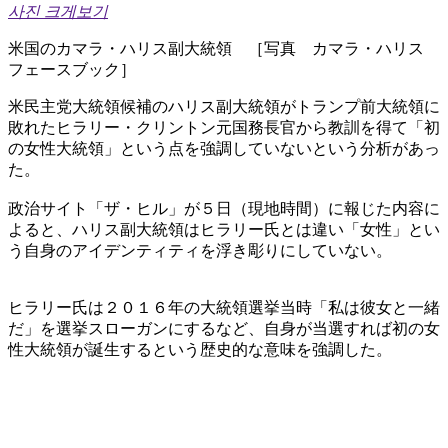
사진 크게보기
米国のカマラ・ハリス副大統領 ［写真 カマラ・ハリス
フェースブック］
米民主党大統領候補のハリス副大統領がトランプ前大統領に
敗れたヒラリー・クリントン元国務長官から教訓を得て「初
の女性大統領」という点を強調していないという分析があっ
た。
政治サイト「ザ・ヒル」が５日（現地時間）に報じた内容に
よると、ハリス副大統領はヒラリー氏とは違い「女性」とい
う自身のアイデンティティを浮き彫りにしていない。
ヒラリー氏は２０１６年の大統領選挙当時「私は彼女と一緒
だ」を選挙スローガンにするなど、自身が当選すれば初の女
性大統領が誕生するという歴史的な意味を強調した。