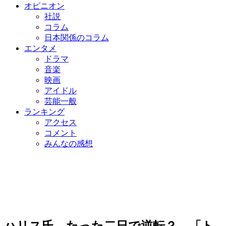
オピニオン
社説
コラム
日本関係のコラム
エンタメ
ドラマ
音楽
映画
アイドル
芸能一般
ランキング
アクセス
コメント
みんなの感想
ハリス氏、たった二日で逆転？…「ト