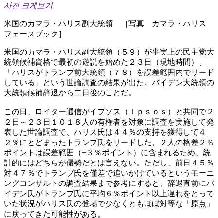
사진 크게보기
米国のカマラ・ハリス副大統領 ［写真 カマラ・ハリス
フェースブック］
米国のカマラ・ハリス副大統領（５９）が事実上の民主党大
統領候補資格で最初の遊説を始めた２３日（現地時間）、
「ハリスがトランプ前大統領（７８）を誤差範囲内でリード
している」という世論調査の結果が出た。バイデン大統領の
大統領候補辞退から二日後のことだ。
この日、ロイター通信がイプソス（Ｉｐｓｏｓ）と共同で２
２日～２３日１０１８人の有権者を対象に調査を実施して発
表した世論調査で、ハリス氏は４４％の支持を獲得して４
２％にとどまったトランプ氏をリードした。２人の格差２％
ポイントは誤差範囲（±３％ポイント）に含まれるため、統
計的にはどちらが優勢だとは言えない。ただし、前日４５％
対４７％でトランプ氏を僅差で追いかけているというモーニ
ングコンサルトの調査結果まで参考にすると、辞退直前にバ
イデン氏がトランプ氏に平均６％ポイント以上遅れをとって
いた状況がハリス氏の登場で少なくともほぼ対等な「原点」
に戻ってきた可能性がある。