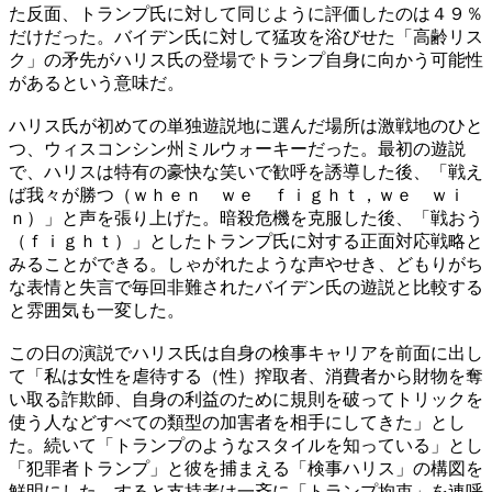
た反面、トランプ氏に対して同じように評価したのは４９％
だけだった。バイデン氏に対して猛攻を浴びせた「高齢リス
ク」の矛先がハリス氏の登場でトランプ自身に向かう可能性
があるという意味だ。
ハリス氏が初めての単独遊説地に選んだ場所は激戦地のひと
つ、ウィスコンシン州ミルウォーキーだった。最初の遊説
で、ハリスは特有の豪快な笑いで歓呼を誘導した後、「戦え
ば我々が勝つ（ｗｈｅｎ ｗｅ ｆｉｇｈｔ，ｗｅ ｗｉ
ｎ）」と声を張り上げた。暗殺危機を克服した後、「戦おう
（ｆｉｇｈｔ）」としたトランプ氏に対する正面対応戦略と
みることができる。しゃがれたような声やせき、どもりがち
な表情と失言で毎回非難されたバイデン氏の遊説と比較する
と雰囲気も一変した。
この日の演説でハリス氏は自身の検事キャリアを前面に出し
て「私は女性を虐待する（性）搾取者、消費者から財物を奪
い取る詐欺師、自身の利益のために規則を破ってトリックを
使う人などすべての類型の加害者を相手にしてきた」とし
た。続いて「トランプのようなスタイルを知っている」とし
「犯罪者トランプ」と彼を捕まえる「検事ハリス」の構図を
鮮明にした。すると支持者は一斉に「トランプ拘束」を連呼