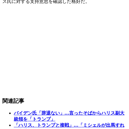
ス氏に対する支持意思を確認した格好だ。
関連記事
バイデン氏「辞退ない」…言ったそばからハリス副大
統領を「トランプ」
「ハリス、トランプと接戦」…「ミシェルが出馬すれ