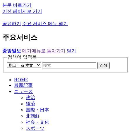
본문 바로가기
이전 페이지로 가기
공유하기
주요 서비스 메뉴 열기
주요서비스
중앙일보
메가메뉴로 돌아가기
닫기
검색어 입력폼
검색
HOME
最新記事
ニュース
政治
経済
国際・日本
北朝鮮
社会・文化
スポーツ