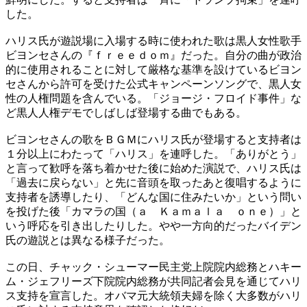
した。
ハリス氏が遊説場に入場する時に使われた歌は黒人女性歌手
ビヨンセさんの『ｆｒｅｅｄｏｍ』だった。自分の曲が政治
的に使用されることに対して厳格な基準を設けているビヨン
セさんから許可を受けた公式キャンペーンソングで、黒人女
性の人権問題を含んでいる。「ジョージ・フロイド事件」な
ど黒人人権デモでしばしば登場する曲でもある。
ビヨンセさんの歌をＢＧＭにハリス氏が登場すると支持者は
１分以上にわたって「ハリス」を連呼した。「ありがとう」
と言って歓呼を落ち着かせた後に始めた演説で、ハリス氏は
「過去に戻らない」と先に音頭を取ったあと復唱するように
支持者を誘導したり、「どんな国に住みたいか」という問い
を投げた後「カマラの国（ａ Ｋａｍａｌａ ｏｎｅ）」と
いう呼応を引き出したりした。やや一方向的だったバイデン
氏の遊説とは異なる様子だった。
この日、チャック・シューマー民主党上院院内総務とハキー
ム・ジェフリーズ下院院内総務が共同記者会見を通じてハリ
ス支持を宣言した。オバマ元大統領夫婦を除く大多数がハリ