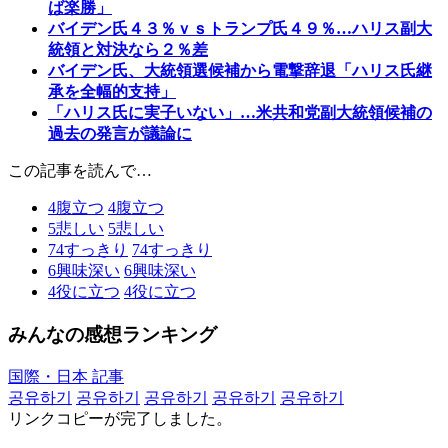
ば楽勝」
バイデン氏４３％ｖｓトランプ氏４９％…ハリス副大
統領と対決なら２％差
バイデン氏、大統領選候補から電撃辞退「ハリス氏継
承を全幅的支持」
「ハリス氏に実子いない」…米共和党副大統領候補の
過去の発言が議論に
この記事を読んで…
4
腹立つ
4
腹立つ
5
悲しい
5
悲しい
74
すっきり
74
すっきり
6
興味深い
6
興味深い
4
役に立つ
4
役に立つ
みんなの感想ランキング
国際・日本 記事
공유하기
공유하기
공유하기
공유하기
공유하기
リンクコピーが完了しました。