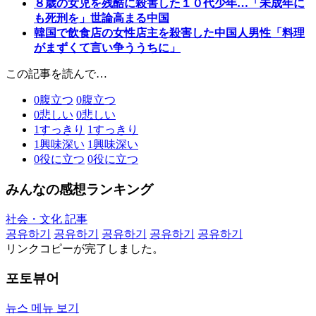
８歳の女児を残酷に殺害した１０代少年…「未成年に
も死刑を」世論高まる中国
韓国で飲食店の女性店主を殺害した中国人男性「料理
がまずくて言い争ううちに」
この記事を読んで…
0
腹立つ
0
腹立つ
0
悲しい
0
悲しい
1
すっきり
1
すっきり
1
興味深い
1
興味深い
0
役に立つ
0
役に立つ
みんなの感想ランキング
社会・文化 記事
공유하기
공유하기
공유하기
공유하기
공유하기
リンクコピーが完了しました。
포토뷰어
뉴스 메뉴 보기