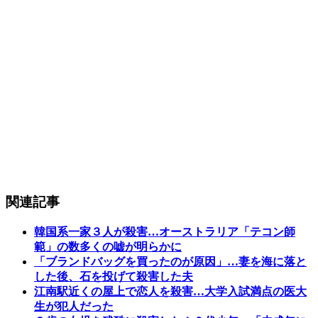
関連記事
韓国系一家３人が殺害…オーストラリア「テコン師
範」の数多くの嘘が明らかに
「ブランドバッグを買ったのが原因」…妻を海に落と
した後、石を投げて殺害した夫
江南駅近くの屋上で恋人を殺害…大学入試満点の医大
生が犯人だった