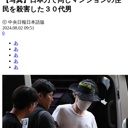
民を殺害した３０代男
ⓒ 中央日報日本語版
2024.08.02 09:51
0
あ
あ
あ
あ
あ