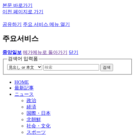
본문 바로가기
이전 페이지로 가기
공유하기
주요 서비스 메뉴 열기
주요서비스
중앙일보
메가메뉴로 돌아가기
닫기
검색어 입력폼
검색
HOME
最新記事
ニュース
政治
経済
国際・日本
北朝鮮
社会・文化
スポーツ