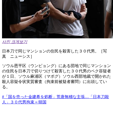
사진 크게보기
日本刀で同じマンションの住民を殺害した３０代男。［写
真 ニューシス］
ソウル恩平区（ウンピョング）にある団地で同じマンション
の住民を日本刀で切りつけて殺害した３０代男のペク容疑者
が１日、ソウル麻浦区（マポグ）ソウル西部地裁で開かれた
殺人容疑令状実質審査（拘束前被疑者審問）に出頭してい
る。
#「国を売った金建希を処断」荒唐無稽な主張…「日本刀殺
人」３０代男拘束＝韓国