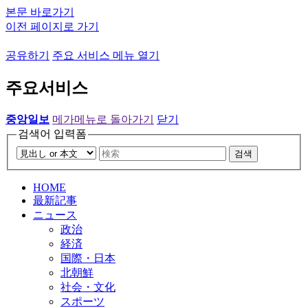
본문 바로가기
이전 페이지로 가기
공유하기
주요 서비스 메뉴 열기
주요서비스
중앙일보
메가메뉴로 돌아가기
닫기
검색어 입력폼
검색
HOME
最新記事
ニュース
政治
経済
国際・日本
北朝鮮
社会・文化
スポーツ