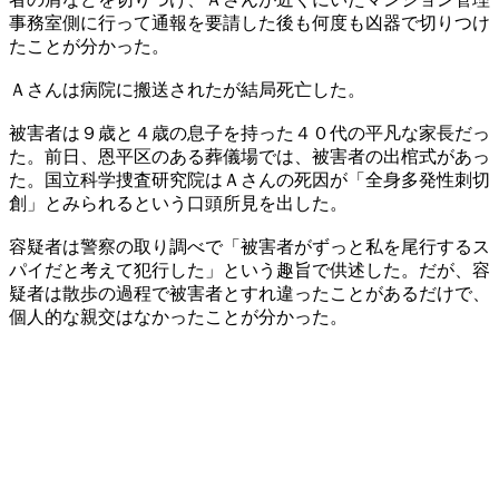
事務室側に行って通報を要請した後も何度も凶器で切りつけ
たことが分かった。
Ａさんは病院に搬送されたが結局死亡した。
被害者は９歳と４歳の息子を持った４０代の平凡な家長だっ
た。前日、恩平区のある葬儀場では、被害者の出棺式があっ
た。国立科学捜査研究院はＡさんの死因が「全身多発性刺切
創」とみられるという口頭所見を出した。
容疑者は警察の取り調べで「被害者がずっと私を尾行するス
パイだと考えて犯行した」という趣旨で供述した。だが、容
疑者は散歩の過程で被害者とすれ違ったことがあるだけで、
個人的な親交はなかったことが分かった。