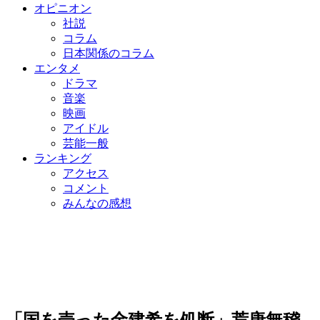
オピニオン
社説
コラム
日本関係のコラム
エンタメ
ドラマ
音楽
映画
アイドル
芸能一般
ランキング
アクセス
コメント
みんなの感想
「国を売った金建希を処断」荒唐無稽