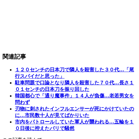
関連記事
１２０センチの日本刀で隣人を殺害した３０代…「尾
行スパイだと思った」
駐車問題で口論となり隣人を殺害した７０代…長さ１
０１センチの日本刀を振り回した
韓国都心で「通り魔事件」１４人が負傷…老若男女を
問わず
刃物に刺されたインフルエンサーが死にかけていたの
に…市民数十人が見てばかりいた
市内をパトロールしていた軍人が襲われる…五輪を１
０日後に控えたパリで騒然