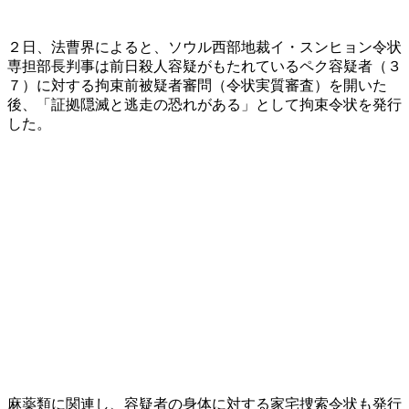
２日、法曹界によると、ソウル西部地裁イ・スンヒョン令状
専担部長判事は前日殺人容疑がもたれているペク容疑者（３
７）に対する拘束前被疑者審問（令状実質審査）を開いた
後、「証拠隠滅と逃走の恐れがある」として拘束令状を発行
した。
麻薬類に関連し、容疑者の身体に対する家宅捜索令状も発行