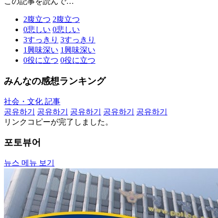
この記事を読んで…
2
腹立つ
2
腹立つ
0
悲しい
0
悲しい
3
すっきり
3
すっきり
1
興味深い
1
興味深い
0
役に立つ
0
役に立つ
みんなの感想ランキング
社会・文化 記事
공유하기
공유하기
공유하기
공유하기
공유하기
リンクコピーが完了しました。
포토뷰어
뉴스 메뉴 보기