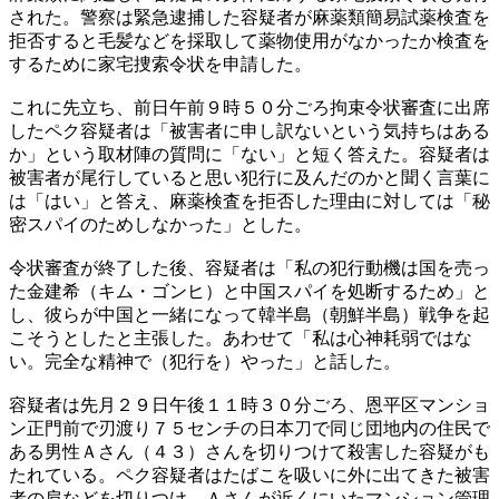
された。警察は緊急逮捕した容疑者が麻薬類簡易試薬検査を
拒否すると毛髪などを採取して薬物使用がなかったか検査を
するために家宅捜索令状を申請した。
これに先立ち、前日午前９時５０分ごろ拘束令状審査に出席
したペク容疑者は「被害者に申し訳ないという気持ちはある
か」という取材陣の質問に「ない」と短く答えた。容疑者は
被害者が尾行していると思い犯行に及んだのかと聞く言葉に
は「はい」と答え、麻薬検査を拒否した理由に対しては「秘
密スパイのためしなかった」とした。
令状審査が終了した後、容疑者は「私の犯行動機は国を売っ
た金建希（キム・ゴンヒ）と中国スパイを処断するため」と
し、彼らが中国と一緒になって韓半島（朝鮮半島）戦争を起
こそうとしたと主張した。あわせて「私は心神耗弱ではな
い。完全な精神で（犯行を）やった」と話した。
容疑者は先月２９日午後１１時３０分ごろ、恩平区マンショ
ン正門前で刃渡り７５センチの日本刀で同じ団地内の住民で
ある男性Ａさん（４３）さんを切りつけて殺害した容疑がも
たれている。ペク容疑者はたばこを吸いに外に出てきた被害
者の肩などを切りつけ、Ａさんが近くにいたマンション管理