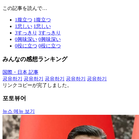
この記事を読んで…
1
腹立つ
1
腹立つ
1
悲しい
1
悲しい
3
すっきり
3
すっきり
0
興味深い
0
興味深い
0
役に立つ
0
役に立つ
みんなの感想ランキング
国際・日本 記事
공유하기
공유하기
공유하기
공유하기
공유하기
リンクコピーが完了しました。
포토뷰어
뉴스 메뉴 보기