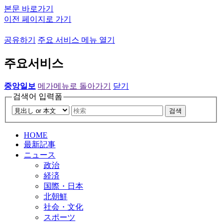
본문 바로가기
이전 페이지로 가기
공유하기
주요 서비스 메뉴 열기
주요서비스
중앙일보
메가메뉴로 돌아가기
닫기
검색어 입력폼
검색
HOME
最新記事
ニュース
政治
経済
国際・日本
北朝鮮
社会・文化
スポーツ