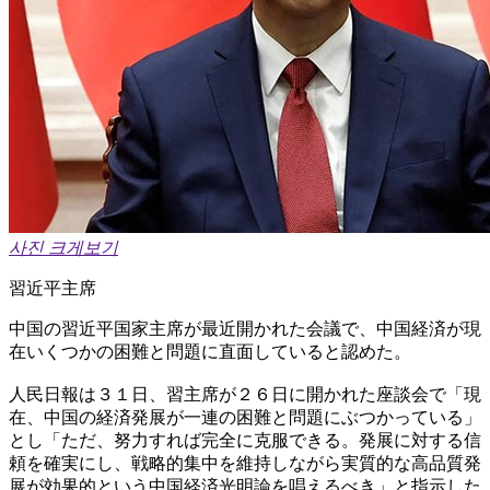
사진 크게보기
習近平主席
中国の習近平国家主席が最近開かれた会議で、中国経済が現
在いくつかの困難と問題に直面していると認めた。
人民日報は３１日、習主席が２６日に開かれた座談会で「現
在、中国の経済発展が一連の困難と問題にぶつかっている」
とし「ただ、努力すれば完全に克服できる。発展に対する信
頼を確実にし、戦略的集中を維持しながら実質的な高品質発
展が効果的という中国経済光明論を唱えるべき」と指示した