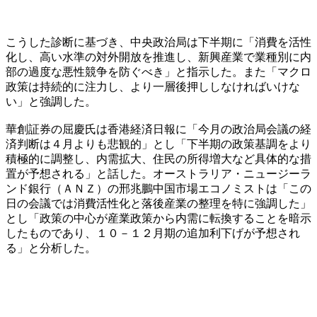
こうした診断に基づき、中央政治局は下半期に「消費を活性
化し、高い水準の対外開放を推進し、新興産業で業種別に内
部の過度な悪性競争を防ぐべき」と指示した。また「マクロ
政策は持続的に注力し、より一層後押ししなければいけな
い」と強調した。
華創証券の屈慶氏は香港経済日報に「今月の政治局会議の経
済判断は４月よりも悲観的」とし「下半期の政策基調をより
積極的に調整し、内需拡大、住民の所得増大など具体的な措
置が予想される」と話した。オーストラリア・ニュージーラ
ンド銀行（ＡＮＺ）の邢兆鵬中国市場エコノミストは「この
日の会議では消費活性化と落後産業の整理を特に強調した」
とし「政策の中心が産業政策から内需に転換することを暗示
したものであり、１０－１２月期の追加利下げが予想され
る」と分析した。