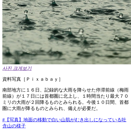
사진 크게보기
資料写真［Ｐｉｘａｂａｙ］
南部地方に１６日、記録的な大雨を降らせた停滞前線（梅雨
前線）が１７日には首都圏に北上し、１時間当たり最大７０
ミリの大雨が２回降るものとみられる。今後１０日間、首都
圏に大雨が降るものとみられ、備えが必要だ。
#【写真】地面の移動で白い山肌がむき出しになっている吐
含山の様子