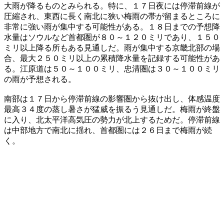
大雨が降るものとみられる。特に、１７日夜には停滞前線が
圧縮され、東西に長く南北に狭い梅雨の帯が留まるところに
非常に強い雨が集中する可能性がある。１８日までの予想降
水量はソウルなど首都圏が８０～１２０ミリであり、１５０
ミリ以上降る所もある見通しだ。雨が集中する京畿北部の場
合、最大２５０ミリ以上の累積降水量を記録する可能性があ
る。江原道は５０～１００ミリ、忠清圏は３０～１００ミリ
の雨が予想される。
南部は１７日から停滞前線の影響圏から抜け出し、体感温度
最高３４度の蒸し暑さが猛威を振るう見通しだ。梅雨が終盤
に入り、北太平洋高気圧の勢力が北上するためだ。停滞前線
は中部地方で南北に揺れ、首都圏には２６日まで梅雨が続
く。