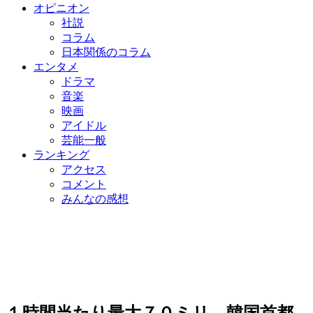
オピニオン
社説
コラム
日本関係のコラム
エンタメ
ドラマ
音楽
映画
アイドル
芸能一般
ランキング
アクセス
コメント
みんなの感想
１時間当たり最大７０ミリ…韓国首都