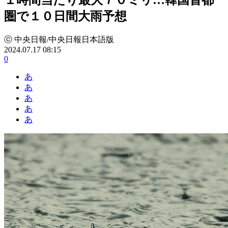
圏で１０日間大雨予想
ⓒ 中央日報/中央日報日本語版
2024.07.17 08:15
0
あ
あ
あ
あ
あ