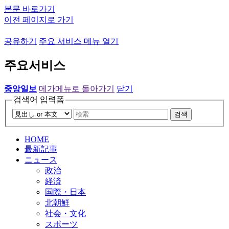
본문 바로가기
이전 페이지로 가기
공유하기
주요 서비스 메뉴 열기
주요서비스
중앙일보
메가메뉴로 돌아가기
닫기
검색어 입력폼
검색
HOME
最新記事
ニュース
政治
経済
国際・日本
北朝鮮
社会・文化
スポーツ