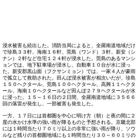
浸水被害も続出した。消防当局によると、全羅南道地域だけ
で珍島３３軒、海南１６軒、莞島（ワンド）３軒、新安（シ
ナン）２軒など住宅１２４軒が浸水した。莞島のあるマンシ
ョンでは、地下駐車場が浸水し、自動車１０台が水に浸っ
た。新安郡黒山面（フクサンミョン）では、一家４人が豪雨
で孤立して救助された。田んぼ浸水被害が相次いだが、珍島
１５０ヘクタール、莞島１００ヘクタール、高興１１ヘクタ
ール、海南１０ヘクタールなど田んぼ２７９ヘクタールが水
に浸った。１５～１６日の２日間、全羅南道地域に３５６６
回の落雷が発生し、一部被害も発生した。
一方、１７日には首都圏を中心に明け方（朝）と夜の間に２
度の水かけ水準の強い雨が降るものと予想される。京畿北部
には１時間当たり７０ミリ以上の非常に強い雨が降り、ソウ
ルなど残りの首都圏地域にも１時間当たり３０～６０ミリの