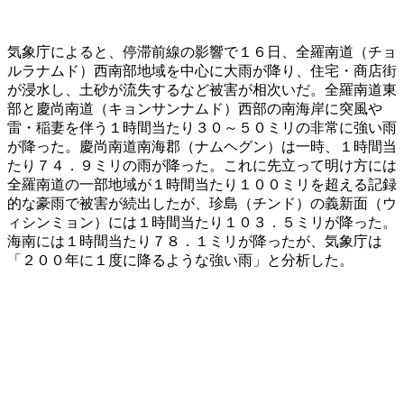
気象庁によると、停滞前線の影響で１６日、全羅南道（チョ
ルラナムド）西南部地域を中心に大雨が降り、住宅・商店街
が浸水し、土砂が流失するなど被害が相次いだ。全羅南道東
部と慶尚南道（キョンサンナムド）西部の南海岸に突風や
雷・稲妻を伴う１時間当たり３０～５０ミリの非常に強い雨
が降った。慶尚南道南海郡（ナムヘグン）は一時、１時間当
たり７４．９ミリの雨が降った。これに先立って明け方には
全羅南道の一部地域が１時間当たり１００ミリを超える記録
的な豪雨で被害が続出したが、珍島（チンド）の義新面（ウ
ィシンミョン）には１時間当たり１０３．５ミリが降った。
海南には１時間当たり７８．１ミリが降ったが、気象庁は
「２００年に１度に降るような強い雨」と分析した。