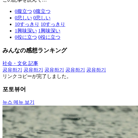
0
腹立つ
0
腹立つ
0
悲しい
0
悲しい
10
すっきり
10
すっきり
1
興味深い
1
興味深い
0
役に立つ
0
役に立つ
みんなの感想ランキング
社会・文化 記事
공유하기
공유하기
공유하기
공유하기
공유하기
リンクコピーが完了しました。
포토뷰어
뉴스 메뉴 보기