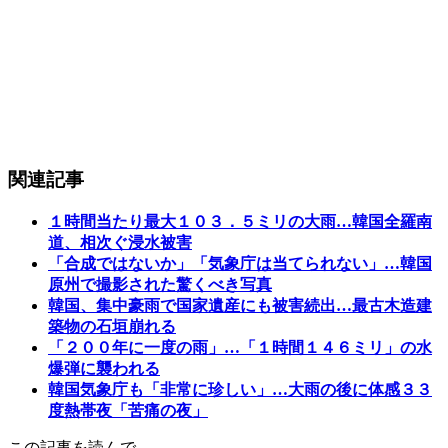
関連記事
１時間当たり最大１０３．５ミリの大雨…韓国全羅南
道、相次ぐ浸水被害
「合成ではないか」「気象庁は当てられない」…韓国
原州で撮影された驚くべき写真
韓国、集中豪雨で国家遺産にも被害続出…最古木造建
築物の石垣崩れる
「２００年に一度の雨」…「１時間１４６ミリ」の水
爆弾に襲われる
韓国気象庁も「非常に珍しい」…大雨の後に体感３３
度熱帯夜「苦痛の夜」
この記事を読んで…