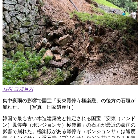
사진 크게보기
集中豪雨の影響で国宝「安東鳳停寺極楽殿」の後方の石垣が
崩れた。 ［写真 国家遺産庁］
韓国で最も古い木造建築物と推定される国宝「安東（アンド
ン）鳳停寺（ボンジョンサ）極楽殿」の石垣が最近の豪雨の
影響で崩れた。極楽殿がある鳳停寺（ボンジョンサ）は通度
寺（トンドサ）・浮石寺（ブソクサ）などと共に２０１８年