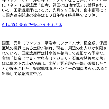
にユネスコ世界遺産「山寺、韓国の山地僧院」に登録されて
いる。国家遺産庁によると、先月２９日以降、集中豪雨によ
る国家遺産関連の被害は１０日午後４時基準で２３件。
#【写真】豪雨で倒れたヤナギの木
国宝「完州（ワンジュ）華岩寺（ファアムサ）極楽殿」保護
区域の境界にある土砂が崩れ、現在、周辺の出入りが制限さ
れている。国家遺産庁は排水管を整備して復旧する予定だ。
宝物「扶余（ブヨ）大鳥寺（デジョサ）石像弥勒菩薩立像」
は仏像の下の土砂が崩れ、水閣と冥府殿の一部が破損したこ
とが確認された。管轄地域管理センターの関係者らが現場に
出動して緊急措置中だ。