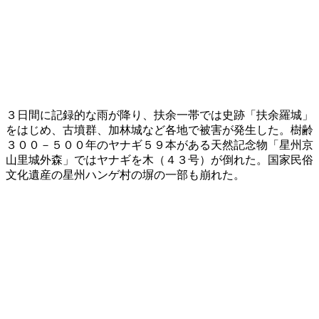
３日間に記録的な雨が降り、扶余一帯では史跡「扶余羅城」
をはじめ、古墳群、加林城など各地で被害が発生した。樹齢
３００－５００年のヤナギ５９本がある天然記念物「星州京
山里城外森」ではヤナギを木（４３号）が倒れた。国家民俗
文化遺産の星州ハンゲ村の塀の一部も崩れた。