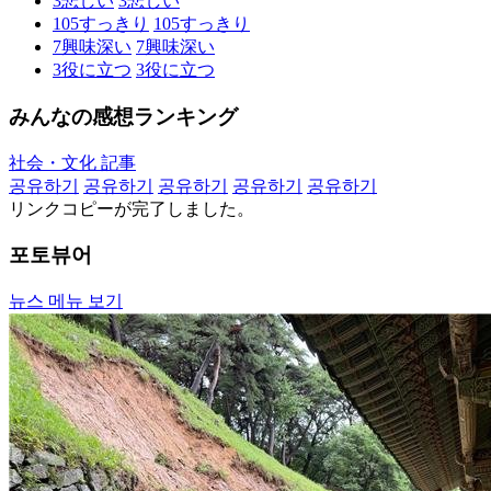
3
悲しい
3
悲しい
105
すっきり
105
すっきり
7
興味深い
7
興味深い
3
役に立つ
3
役に立つ
みんなの感想ランキング
社会・文化 記事
공유하기
공유하기
공유하기
공유하기
공유하기
リンクコピーが完了しました。
포토뷰어
뉴스 메뉴 보기