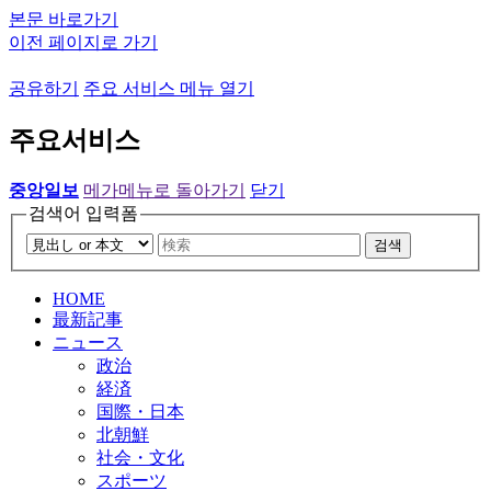
본문 바로가기
이전 페이지로 가기
공유하기
주요 서비스 메뉴 열기
주요서비스
중앙일보
메가메뉴로 돌아가기
닫기
검색어 입력폼
검색
HOME
最新記事
ニュース
政治
経済
国際・日本
北朝鮮
社会・文化
スポーツ