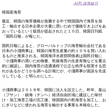
사진 크게보기
韓国産海苔 ​
最近、韓国の海苔価格が急騰する中で韓国国内で海苔を加
工・輸出する日本企業が大量に買いだめで価格引き上げをあ
おっているという疑惑が提起されたと１０日、韓国日刊紙
「国民日報」が報じた。
国民日報によると、グローバルトップの海苔輸出会社である
日本の小淺商事は、韓国の海苔生産量の約１０％を買い入れ
るものと推算される。韓国海洋水産部関係者は国民日報に
「小淺商事の買いだめ物量、乾燥海苔の生産有無などを重点
的に確認し、国内海苔の流通過程で公正な秩序を阻害する恐
れがあるかどうかを調べる計画だが、小淺商事が面談を先送
りしている」と明らかにした。
小淺商事は２０１８年、韓国に法人を設立した。昨年、釜山
（プサン）・鎮海（チンヘ）経済自由区域に建設した味付
け・加工海苔工場の完工後、韓国国内の乾海苔を加工し、お
にぎりなどに使われる海苔を輸出する事業を本格化した。