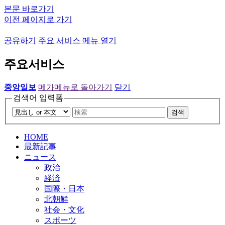
본문 바로가기
이전 페이지로 가기
공유하기
주요 서비스 메뉴 열기
주요서비스
중앙일보
메가메뉴로 돌아가기
닫기
검색어 입력폼
검색
HOME
最新記事
ニュース
政治
経済
国際・日本
北朝鮮
社会・文化
スポーツ