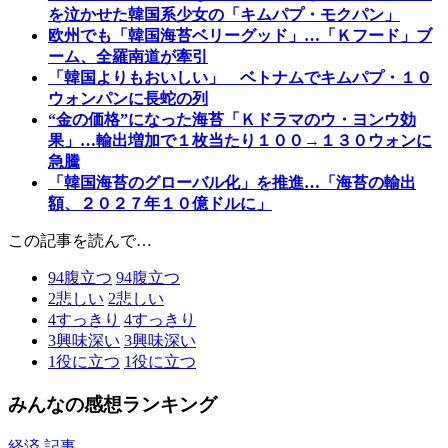
を泣かせた韓国系少女の「キムパプ・モクパン」
欧州でも「韓国海苔ベリーグッド」…「Ｋフード」ブ
ーム、全羅南道が牽引
「韓国よりもおいしい」 ベトナムでキムパプ・１０
ウォンパンに長蛇の列
“金の価格”になった海苔「Ｋドラマのウ・ヨンウ効
果」…輸出増加で１枚当たり１００→１３０ウォンに
急騰
「韓国海苔のグローバル化」を推進…「海苔の輸出
額、２０２７年１０億ドルに」
この記事を読んで…
94
腹立つ
94
腹立つ
2
悲しい
2
悲しい
4
すっきり
4
すっきり
3
興味深い
3
興味深い
1
役に立つ
1
役に立つ
みんなの感想ランキング
経済 記事