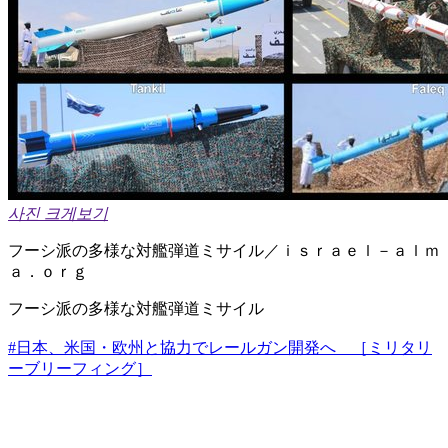
사진 크게보기
フーシ派の多様な対艦弾道ミサイル／ｉｓｒａｅｌ－ａｌｍ
ａ．ｏｒｇ
フーシ派の多様な対艦弾道ミサイル
#日本、米国・欧州と協力でレールガン開発へ ［ミリタリ
ーブリーフィング］