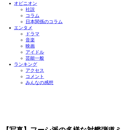
オピニオン
社説
コラム
日本関係のコラム
エンタメ
ドラマ
音楽
映画
アイドル
芸能一般
ランキング
アクセス
コメント
みんなの感想
【写真】フーシ派の多様な対艦弾道ミ