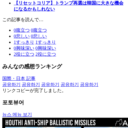
【リセットコリア】トランプ再選は韓国に大きな機会
になるかもしれない
この記事を読んで…
0
腹立つ
0
腹立つ
0
悲しい
0
悲しい
1
すっきり
1
すっきり
0
興味深い
0
興味深い
2
役に立つ
2
役に立つ
みんなの感想ランキング
国際・日本 記事
공유하기
공유하기
공유하기
공유하기
공유하기
リンクコピーが完了しました。
포토뷰어
뉴스 메뉴 보기