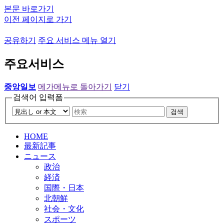
본문 바로가기
이전 페이지로 가기
공유하기
주요 서비스 메뉴 열기
주요서비스
중앙일보
메가메뉴로 돌아가기
닫기
검색어 입력폼
검색
HOME
最新記事
ニュース
政治
経済
国際・日本
北朝鮮
社会・文化
スポーツ