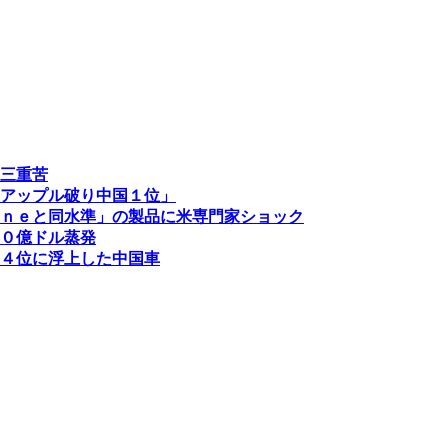
三重苦
アップル破り中国１位」
ｎｅと同水準」の製品に米専門家ショック
０億ドル蒸発
４位に浮上した中国車