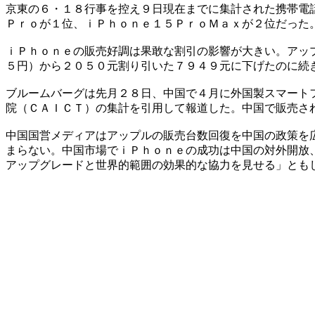
京東の６・１８行事を控え９日現在までに集計された携帯電
Ｐｒｏが１位、ｉＰｈｏｎｅ１５ＰｒｏＭａｘが２位だった
ｉＰｈｏｎｅの販売好調は果敢な割引の影響が大きい。アッ
５円）から２０５０元割り引いた７９４９元に下げたのに続
ブルームバーグは先月２８日、中国で４月に外国製スマート
院（ＣＡＩＣＴ）の集計を引用して報道した。中国で販売さ
中国国営メディアはアップルの販売台数回復を中国の政策を
まらない。中国市場でｉＰｈｏｎｅの成功は中国の対外開放
アップグレードと世界的範囲の効果的な協力を見せる」とも