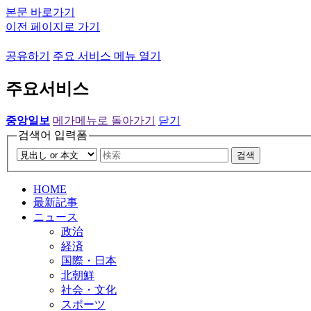
본문 바로가기
이전 페이지로 가기
공유하기
주요 서비스 메뉴 열기
주요서비스
중앙일보
메가메뉴로 돌아가기
닫기
검색어 입력폼
검색
HOME
最新記事
ニュース
政治
経済
国際・日本
北朝鮮
社会・文化
スポーツ