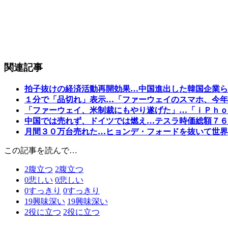
関連記事
拍子抜けの経済活動再開効果…中国進出した韓国企業ら
１分で「品切れ」表示…「ファーウェイのスマホ、今年
「ファーウェイ、米制裁にもやり遂げた」…「ｉＰｈｏ
中国では売れず、ドイツでは燃え…テスラ時価総額７６
月間３０万台売れた…ヒョンデ・フォードを抜いて世界
この記事を読んで…
2
腹立つ
2
腹立つ
0
悲しい
0
悲しい
0
すっきり
0
すっきり
19
興味深い
19
興味深い
2
役に立つ
2
役に立つ