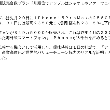
話販売台数ブランド別順位でアップルはシャオミやファーウェ
。
プルは先月２０日にｉＰｈｏｎｅ１５ＰｒｏＭａｘの２５６Ｇ
き、３１日には最高２３５０元まで割引幅を約２３．５％に下
フォンが３４９万５０００台販売され、これは昨年４月の２３
れた海外製スマートフォンはｉＰｈｏｎｅが大部分を占めると
広報する機会として活用した。環球時報は１日の社説で、「ア
、産業高度化と世界的バリューチェーン協力のリアルな証明」
した。