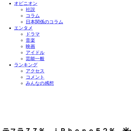
オピニオン
社説
コラム
日本関係のコラム
エンタメ
ドラマ
音楽
映画
アイドル
芸能一般
ランキング
アクセス
コメント
みんなの感想
テスラ７７％、ｉＰｈｏｎｅ５２％…米