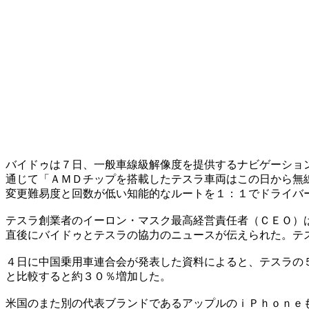
バイドゥは７日、一般車線級解像度を提供するナビゲーショ
通じて「ＡＭＤチップを搭載したテスラ車両はこの日から無
変更難易度と回数が低い知能的なルートを１：１でドライバ
テスラ創業者のイーロン・マスク最高経営責任者（ＣＥＯ）
直後にバイドゥとテスラの協力のニュースが伝えられた。テ
４日に中国乗用車連合会が発表した資料によると、テスラの
と比較すると約３０％増加した。
米国のまた別の代表ブランドであるアップルのｉＰｈｏｎｅ