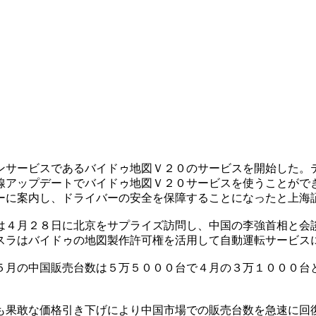
ンサービスであるバイドゥ地図Ｖ２０のサービスを開始した。
線アップデートでバイドゥ地図Ｖ２０サービスを使うことがで
ーに案内し、ドライバーの安全を保障することになったと上海
は４月２８日に北京をサプライズ訪問し、中国の李強首相と会
スラはバイドゥの地図製作許可権を活用して自動運転サービス
５月の中国販売台数は５万５０００台で４月の３万１０００台
も果敢な価格引き下げにより中国市場での販売台数を急速に回