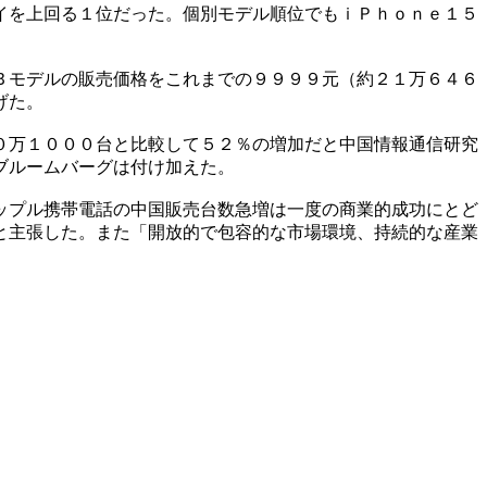
イを上回る１位だった。個別モデル順位でもｉＰｈｏｎｅ１５
Ｂモデルの販売価格をこれまでの９９９９元（約２１万６４６
げた。
０万１０００台と比較して５２％の増加だと中国情報通信研究
ブルームバーグは付け加えた。
ップル携帯電話の中国販売台数急増は一度の商業的成功にとど
と主張した。また「開放的で包容的な市場環境、持続的な産業