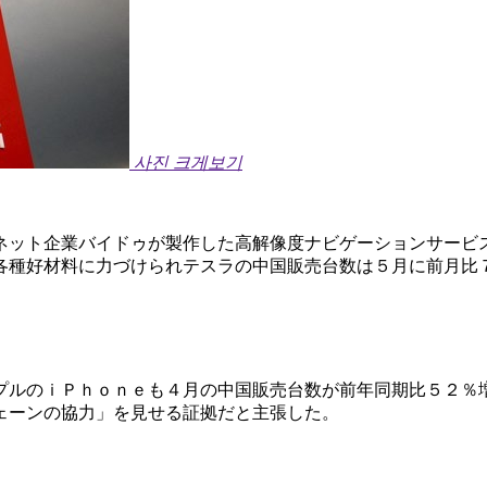
사진 크게보기
ネット企業バイドゥが製作した高解像度ナビゲーションサービ
各種好材料に力づけられテスラの中国販売台数は５月に前月比
プルのｉＰｈｏｎｅも４月の中国販売台数が前年同期比５２％
ェーンの協力」を見せる証拠だと主張した。