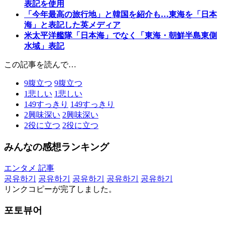
表記を使用
「今年最高の旅行地」と韓国を紹介も…東海を「日本
海」と表記した英メディア
米太平洋艦隊「日本海」でなく「東海・朝鮮半島東側
水域」表記
この記事を読んで…
9
腹立つ
9
腹立つ
1
悲しい
1
悲しい
149
すっきり
149
すっきり
2
興味深い
2
興味深い
2
役に立つ
2
役に立つ
みんなの感想ランキング
エンタメ 記事
공유하기
공유하기
공유하기
공유하기
공유하기
リンクコピーが完了しました。
포토뷰어