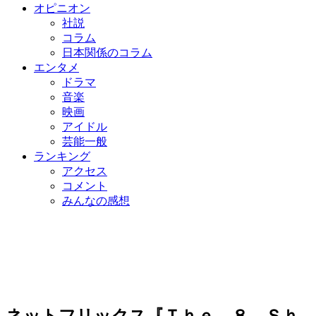
オピニオン
社説
コラム
日本関係のコラム
エンタメ
ドラマ
音楽
映画
アイドル
芸能一般
ランキング
アクセス
コメント
みんなの感想
ネットフリックス『Ｔｈｅ ８ Ｓｈ