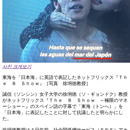
사진 크게보기
東海を「日本海」に英語で表記したネットフリックス『Ｔｈ
ｅ ８ Ｓｈｏｗ』［写真 徐坰徳教授］
誠信（ソンシン）女子大学の徐坰徳（ソ・ギョンドク）教授
がネットフリックス『Ｔｈｅ ８ Ｓｈｏｗ ～極限のマネ
ーショー～』のスペイン語の字幕で「東海（トンへ）」を
「日本海」に表記したことに対して抗議したと明らかにし
た。
徐坰徳教授は４日午前、社会関係網サービス（ＳＮＳ）アカ