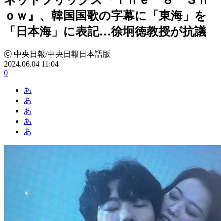
ｏｗ』、韓国国歌の字幕に「東海」を
「日本海」に表記…徐坰徳教授が抗議
ⓒ 中央日報/中央日報日本語版
2024.06.04 11:04
0
あ
あ
あ
あ
あ