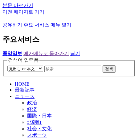
본문 바로가기
이전 페이지로 가기
공유하기
주요 서비스 메뉴 열기
주요서비스
중앙일보
메가메뉴로 돌아가기
닫기
검색어 입력폼
검색
HOME
最新記事
ニュース
政治
経済
国際・日本
北朝鮮
社会・文化
スポーツ