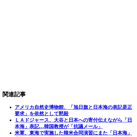
関連記事
アメリカ自然史博物館、「旭日旗と日本海の表記是正
要求」を依然として黙殺
ＬＡドジャース、大谷と日本への寄付伝えながら「日
本海」表記…韓国教授が「抗議メール」
米軍、東海で実施した韓米合同演習にまた「日本海」